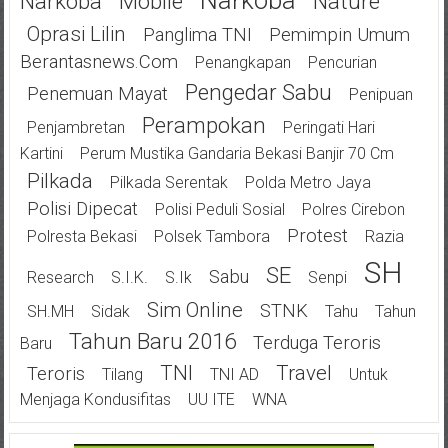
Narkoba
Narkoba
Mobile
Nature
Oprasi Lilin
Panglima TNI
Pemimpin Umum
Berantasnews.com
Penangkapan
Pencurian
Pengedar Sabu
Penemuan Mayat
Penipuan
Perampokan
Penjambretan
Peringati Hari
Kartini
Perum Mustika Gandaria Bekasi Banjir 70 Cm
Pilkada
Pilkada Serentak
Polda Metro Jaya
Polisi Dipecat
Polisi Peduli Sosial
Polres Cirebon
Protest
Polresta Bekasi
Polsek Tambora
Razia
SH
SE
Sabu
Research
S.I.K.
S.Ik
Senpi
Sim Online
STNK
SH.MH
Sidak
Tahu
Tahun
Tahun Baru 2016
Terduga Teroris
Baru
TNI
Travel
Teroris
Tilang
TNI AD
Untuk
Menjaga Kondusifitas
UU ITE
WNA