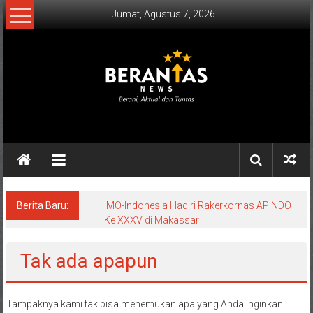
Lompat
Jumat, Agustus 7, 2026
ke
konten
BERANTAS
NEWS
Berani,
Aktual
&
Berita Baru:
IMO-Indonesia Hadiri Rakerkornas APINDO
Ke XXXV di Makassar
Tuntas.
Tak ada apapun
Tampaknya kami tak bisa menemukan apa yang Anda inginkan.