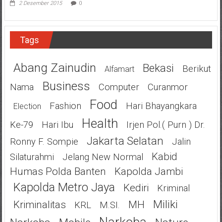
2 Desember 2015
0
Tags
Abang Zainudin
Bekasi
Berikut
Alfamart
Business
Nama
Computer
Curanmor
Food
Fashion
Hari Bhayangkara
Election
Health
Ke-79
Hari Ibu
Irjen Pol.( Purn ) Dr.
Jakarta Selatan
Ronny F. Sompie
Jalin
Kabid
Silaturahmi
Jelang New Normal
Humas Polda Banten
Kapolda Jambi
Kapolda Metro Jaya
Kediri
Kriminal
Miliki
Kriminalitas
MH
KRL
M.SI.