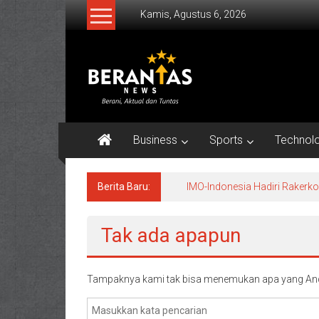
Lompat
Kamis, Agustus 6, 2026
ke
konten
BERANTAS
NEWS
Berani,
Aktual
Business
Sports
Technol
&
Tuntas.
Berita Baru:
IMO-Indonesia Hadiri Raker
Tak ada apapun
Tampaknya kami tak bisa menemukan apa yang And