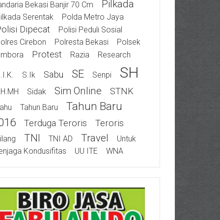
Pilkada
ndaria Bekasi Banjir 70 Cm
ilkada Serentak
Polda Metro Jaya
olisi Dipecat
Polisi Peduli Sosial
olres Cirebon
Polresta Bekasi
Polsek
Protest
ambora
Razia
Research
SH
SE
Sabu
.I.K.
S.Ik
Senpi
Sim Online
STNK
SH.MH
Sidak
Tahun Baru
ahu
Tahun Baru
016
Terduga Teroris
Teroris
TNI
Travel
ilang
TNI AD
Untuk
njaga Kondusifitas
UU ITE
WNA