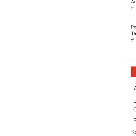
Ar
Po
Ta
K