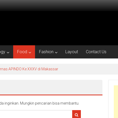
ogy
Food
Fashion
Layout
Contact Us
kornas APINDO Ke XXXV di Makassar
a inginkan. Mungkin pencarian bisa membantu.