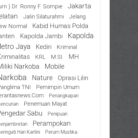
Jakarta
urn ) Dr. Ronny F. Sompie
elatan
Jalin Silaturahmi
Jelang
Kabid Humas Polda
ew Normal
Kapolda
anten
Kapolda Jambi
etro Jaya
Kediri
Kriminal
riminalitas
MH
KRL
M.SI.
Miliki Narkoba
Mobile
Narkoba
Nature
Oprasi Lilin
Panglima TNI
Pemimpin Umum
erantasnews.com
Penangkapan
Penemuan Mayat
encurian
Pengedar Sabu
Penipuan
Perampokan
enjambretan
eringati Hari Kartini
Perum Mustika