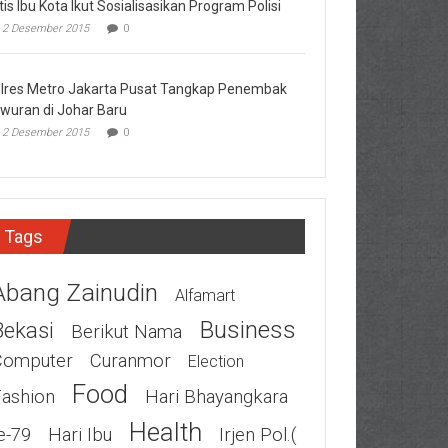
tis Ibu Kota Ikut Sosialisasikan Program Polisi
2 Desember 2015
0
lres Metro Jakarta Pusat Tangkap Penembak
wuran di Johar Baru
2 Desember 2015
0
Tags
Abang Zainudin
Alfamart
Business
Bekasi
Berikut Nama
Computer
Curanmor
Election
Food
Fashion
Hari Bhayangkara
Health
e-79
Hari Ibu
Irjen Pol.(