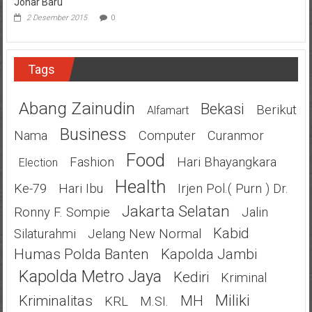
Johar Baru
2 Desember 2015
0
Tags
Abang Zainudin
Bekasi
Berikut
Alfamart
Business
Nama
Computer
Curanmor
Food
Fashion
Hari Bhayangkara
Election
Health
Ke-79
Hari Ibu
Irjen Pol.( Purn ) Dr.
Jakarta Selatan
Ronny F. Sompie
Jalin
Kabid
Silaturahmi
Jelang New Normal
Humas Polda Banten
Kapolda Jambi
Kapolda Metro Jaya
Kediri
Kriminal
Miliki
Kriminalitas
MH
KRL
M.SI.