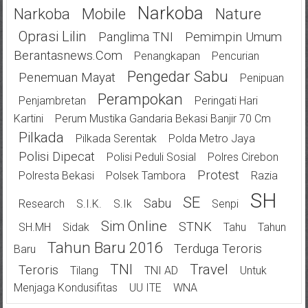
Narkoba
Narkoba
Mobile
Nature
Oprasi Lilin
Panglima TNI
Pemimpin Umum
Berantasnews.com
Penangkapan
Pencurian
Pengedar Sabu
Penemuan Mayat
Penipuan
Perampokan
Penjambretan
Peringati Hari
Kartini
Perum Mustika Gandaria Bekasi Banjir 70 Cm
Pilkada
Pilkada Serentak
Polda Metro Jaya
Polisi Dipecat
Polisi Peduli Sosial
Polres Cirebon
Protest
Polresta Bekasi
Polsek Tambora
Razia
SH
SE
Sabu
Research
S.I.K.
S.Ik
Senpi
Sim Online
STNK
SH.MH
Sidak
Tahu
Tahun
Tahun Baru 2016
Terduga Teroris
Baru
TNI
Travel
Teroris
Tilang
TNI AD
Untuk
Menjaga Kondusifitas
UU ITE
WNA