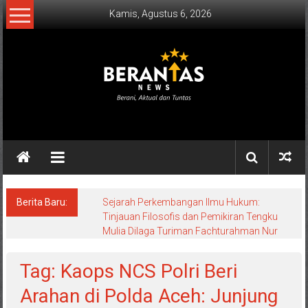
Lompat
Kamis, Agustus 6, 2026
ke
konten
BERANTAS
NEWS
Berani,
Aktual
&
Berita Baru:
Sejarah Perkembangan Ilmu Hukum:
Tinjauan Filosofis dan Pemikiran Tengku
Tuntas.
Mulia Dilaga Turiman Fachturahman Nur
Tag: Kaops NCS Polri Beri
Arahan di Polda Aceh: Junjung