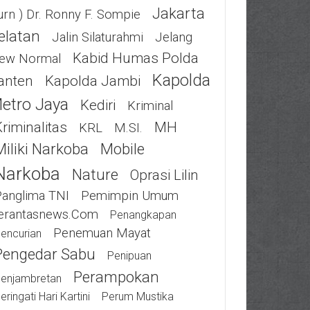
Jakarta
urn ) Dr. Ronny F. Sompie
elatan
Jalin Silaturahmi
Jelang
Kabid Humas Polda
ew Normal
Kapolda
anten
Kapolda Jambi
etro Jaya
Kediri
Kriminal
riminalitas
MH
KRL
M.SI.
Miliki Narkoba
Mobile
Narkoba
Nature
Oprasi Lilin
Panglima TNI
Pemimpin Umum
erantasnews.com
Penangkapan
Penemuan Mayat
encurian
Pengedar Sabu
Penipuan
Perampokan
enjambretan
eringati Hari Kartini
Perum Mustika