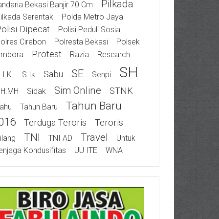
Pilkada
ndaria Bekasi Banjir 70 Cm
ilkada Serentak
Polda Metro Jaya
olisi Dipecat
Polisi Peduli Sosial
olres Cirebon
Polresta Bekasi
Polsek
Protest
ambora
Razia
Research
SH
SE
Sabu
.I.K.
S.Ik
Senpi
Sim Online
STNK
SH.MH
Sidak
Tahun Baru
ahu
Tahun Baru
016
Terduga Teroris
Teroris
TNI
Travel
ilang
TNI AD
Untuk
njaga Kondusifitas
UU ITE
WNA