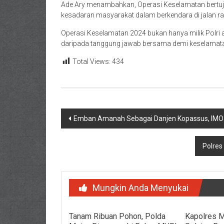
Ade Ary menambahkan, Operasi Keselamatan bertuj
kesadaran masyarakat dalam berkendara di jalan ra
Operasi Keselamatan 2024 bukan hanya milik Polri 
daripada tanggung jawab bersama demi keselamatan 
Total Views:
434
Navigasi
Emban Amanah Sebagai Danjen Kopassus, IMO In
pos
Polres
Mungkin Anda Menyukai
Tanam Ribuan Pohon, Polda
Kapolres M