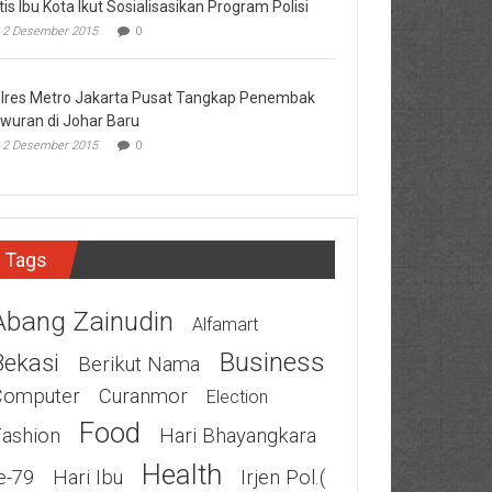
tis Ibu Kota Ikut Sosialisasikan Program Polisi
2 Desember 2015
0
lres Metro Jakarta Pusat Tangkap Penembak
wuran di Johar Baru
2 Desember 2015
0
Tags
Abang Zainudin
Alfamart
Business
Bekasi
Berikut Nama
Computer
Curanmor
Election
Food
Fashion
Hari Bhayangkara
Health
e-79
Hari Ibu
Irjen Pol.(