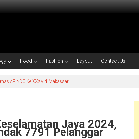
ogy
Food
Fashion
Layout
Contact Us
kornas APINDO Ke XXXV di Makassar
Keselamatan Jaya 2024,
indak 7791 Pelanggar