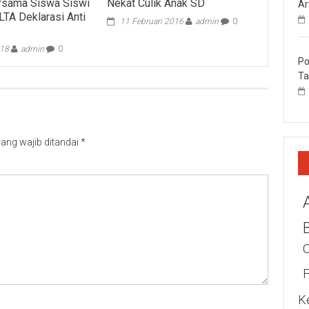
rsama Siswa Siswi
Nekat Culik Anak SD
Ar
TA Deklarasi Anti
11 Februari 2016
admin
0
018
admin
0
Po
Ta
ang wajib ditandai
*
K