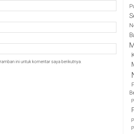
P
S
N
B
M
K
ramban ini untuk komentar saya berikutnya.
B
P
P
P