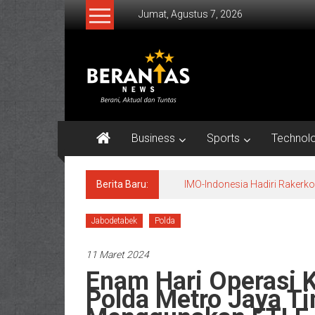
Lompat
Jumat, Agustus 7, 2026
ke
konten
BERANTAS
NEWS
Berani,
Aktual
Business
Sports
Technol
&
Tuntas.
Berita Baru:
IMO-Indonesia Hadiri Raker
Jabodetabek
Polda
11 Maret 2024
Enam Hari Operasi 
Polda Metro Jaya T