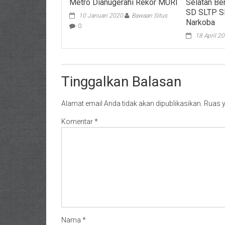
Metro Dianugerahi Rekor MURI
Selatan Be
SD SLTP SL
10 Januari 2020
Bawaan Situs
Narkoba
0
18 April 2
Tinggalkan Balasan
Alamat email Anda tidak akan dipublikasikan.
Ruas y
Komentar
*
Nama
*