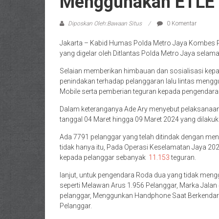
Menggunakan ETLE
Diposkan Oleh:Bawaan Situs
0 Komentar
Jakarta – Kabid Humas Polda Metro Jaya Kombes P
yang digelar oleh Ditlantas Polda Metro Jaya selama 
Selaian memberikan himbauan dan sosialisasi kepa
penindakan terhadap pelanggaran lalu lintas mengg
Mobile serta pemberian teguran kepada pengendara
Dalam keteranganya Ade Ary menyebut pelaksanaan
tanggal 04 Maret hingga 09 Maret 2024 yang dilakuk
Ada 7791 pelanggar yang telah ditindak dengan men
tidak hanya itu, Pada Operasi Keselamatan Jaya 20
kepada pelanggar sebanyak
11.153
teguran.
lanjut, untuk pengendara Roda dua yang tidak men
seperti Melawan Arus 1.956 Pelanggar, Marka Jal
pelanggar, Menggunkan Handphone Saat Berkendara
Pelanggar.