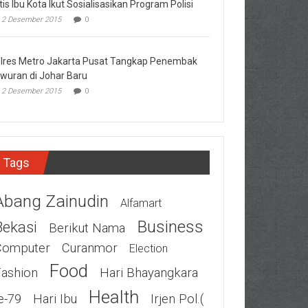
tis Ibu Kota Ikut Sosialisasikan Program Polisi
2 Desember 2015
0
lres Metro Jakarta Pusat Tangkap Penembak
wuran di Johar Baru
2 Desember 2015
0
Tags
Abang Zainudin
Alfamart
Business
Bekasi
Berikut Nama
Computer
Curanmor
Election
Food
Fashion
Hari Bhayangkara
Health
e-79
Hari Ibu
Irjen Pol.(