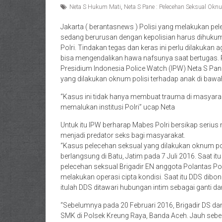
Neta S Hukum Mati
,
Neta S Pane : Pelecehan Seksual Okn
Jakarta ( berantasnews ) Polisi yang melakukan 
sedang berurusan dengan kepolisian harus dihukum 
Polri. Tindakan tegas dan keras ini perlu dilakukan
bisa mengendalikan hawa nafsunya saat bertugas. Pe
Presidium Indonesia Police Watch (IPW) Neta S Pane
yang dilakukan oknum polisi terhadap anak di baw
“Kasus ini tidak hanya membuat trauma di masyarak
memalukan institusi Polri” ucap Neta
Untuk itu IPW berharap Mabes Polri bersikap serius 
menjadi predator seks bagi masyarakat.
“Kasus pelecehan seksual yang dilakukan oknum pol
berlangsung di Batu, Jatim pada 7 Juli 2016. Saat 
pelecehan seksual Brigadir EN anggota Polantas Pol
melakukan operasi cipta kondisi. Saat itu DDS dibon
itulah DDS ditawari hubungan intim sebagai ganti da
“Sebelumnya pada 20 Februari 2016, Brigadir DS da
SMK di Polsek Kreung Raya, Banda Aceh. Jauh sebel