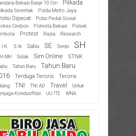
Pilkada
ndaria Bekasi Banjir 70 Cm
ilkada Serentak
Polda Metro Jaya
olisi Dipecat
Polisi Peduli Sosial
olres Cirebon
Polresta Bekasi
Polsek
Protest
ambora
Razia
Research
SH
SE
Sabu
.I.K.
S.Ik
Senpi
Sim Online
STNK
SH.MH
Sidak
Tahun Baru
ahu
Tahun Baru
016
Terduga Teroris
Teroris
TNI
Travel
ilang
TNI AD
Untuk
njaga Kondusifitas
UU ITE
WNA