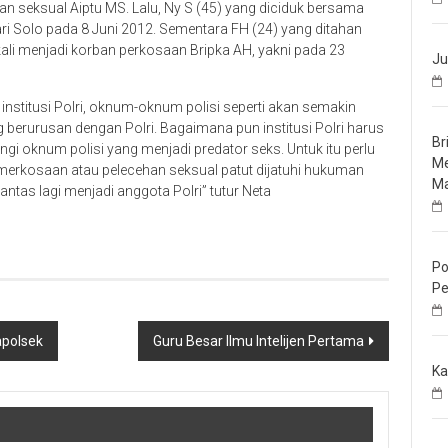
an seksual Aiptu MS. Lalu, Ny S (45) yang diciduk bersama
ri Solo pada 8 Juni 2012. Sementara FH (24) yang ditahan
ali menjadi korban perkosaan Bripka AH, yakni pada 23
Ju
institusi Polri, oknum-oknum polisi seperti akan semakin
 berurusan dengan Polri. Bagaimana pun institusi Polri harus
Br
i oknum polisi yang menjadi predator seks. Untuk itu perlu
Me
emerkosaan atau pelecehan seksual patut dijatuhi hukuman
Ma
pantas lagi menjadi anggota Polri” tutur Neta
Po
Pe
apolsek
Guru Besar Ilmu Intelijen Pertama
Ka