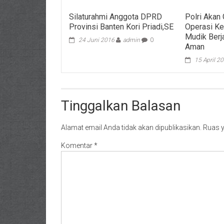
Silaturahmi Anggota DPRD
Polri Akan
Provinsi Banten Kori Priadi,SE
Operasi Ke
Mudik Berj
24 Juni 2016
admin
0
Aman
15 April 2
Tinggalkan Balasan
Alamat email Anda tidak akan dipublikasikan.
Ruas y
Komentar
*