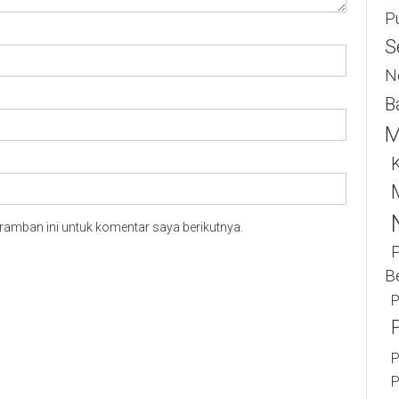
P
S
N
B
M
K
ramban ini untuk komentar saya berikutnya.
B
P
P
P