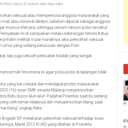
um Polisi Harus Di Hukum Mati Atau Kebir
pelecehan seksual atau memperkosa anggota masyarakat yang
mati atau minimal dikebiri, sebelum dipecat sebagai anggota
 agar muncul efek jera, sehingga oknum-oknum polisi tersebut
rnyataan ini di sampaikan melalui keterangan tertulis Ketua
 prihatin melihat mulai maraknya, aksi pelecehan seksual
ah umur yang sedang berurusan dengan Polri.
at, tapi juga sebuah perbuatan biadab yang sangat
mencermati fenomena ini agar polisi-polisi di lapangan tidak
isi yang baru terjadi dan mendapat protes masyarakat
itu DDS (16) siswi SMK swasta Malang menjadi korban
res Batu di pos alun-alun. Padahal Polantas saat itu sedang
ceng oleh teman lelakinya dan menjadi korban tilang, saat
mai tilang” ungkap Neta
n Brigadir DP melakukan pelecehan seksual terhadap siswi
IP
umnya, Maret 2012 R (40) yang ditahan di Polsekta