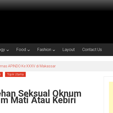
ogy
Food
Fashion
Layout
Contact Us
kornas APINDO Ke XXXV di Makassar
i
Topik Utama
cehan Seksual Oknum
um Mati Atau Kebiri