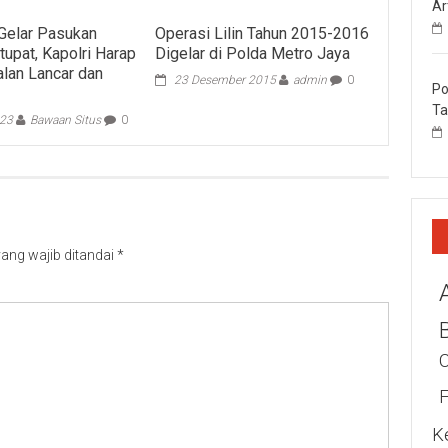
Ar
 Gelar Pasukan
Operasi Lilin Tahun 2015-2016
tupat, Kapolri Harap
Digelar di Polda Metro Jaya
alan Lancar dan
23 Desember 2015
admin
0
Po
Ta
023
Bawaan Situs
0
ang wajib ditandai
*
K