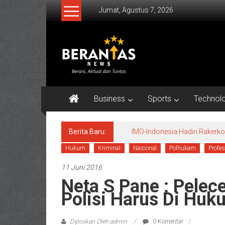
Lompat
Jumat, Agustus 7, 2026
ke
konten
BERANTAS
NEWS
Berani,
Aktual
Business
Sports
Technol
&
Tuntas.
Berita Baru:
IMO-Indonesia Hadiri Raker
Hukum
Kriminal
Nasional
Polhukam
Profes
11 Juni 2016
Neta S Pane : Pele
Polisi Harus Di Huk
Diposkan Oleh:admin
0 Komentar