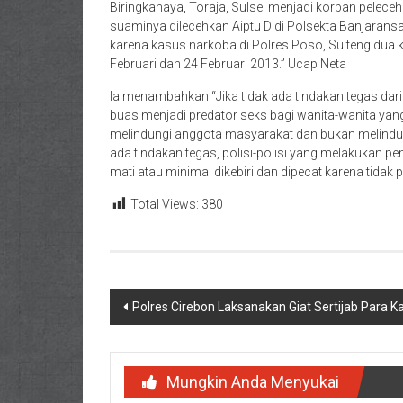
Biringkanaya, Toraja, Sulsel menjadi korban peleceh
suaminya dilecehkan Aiptu D di Polsekta Banjaransa
karena kasus narkoba di Polres Poso, Sulteng dua k
Februari dan 24 Februari 2013.” Ucap Neta
Ia menambahkan “Jika tidak ada tindakan tegas dari 
buas menjadi predator seks bagi wanita-wanita yang
melindungi anggota masyarakat dan bukan melindung
ada tindakan tegas, polisi-polisi yang melakukan p
mati atau minimal dikebiri dan dipecat karena tidak 
Total Views:
380
Navigasi
Polres Cirebon Laksanakan Giat Sertijab Para K
pos
Mungkin Anda Menyukai