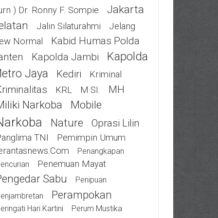
Jakarta
urn ) Dr. Ronny F. Sompie
elatan
Jalin Silaturahmi
Jelang
Kabid Humas Polda
ew Normal
Kapolda
anten
Kapolda Jambi
etro Jaya
Kediri
Kriminal
riminalitas
MH
KRL
M.SI.
Miliki Narkoba
Mobile
Narkoba
Nature
Oprasi Lilin
Panglima TNI
Pemimpin Umum
erantasnews.com
Penangkapan
Penemuan Mayat
encurian
Pengedar Sabu
Penipuan
Perampokan
enjambretan
eringati Hari Kartini
Perum Mustika