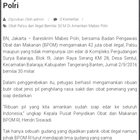
Polri
Diposkan Oleh:admin
0 Komentar
Obat Palsu dan Ilegal Bernilai 30 M Di Amankan Mabes Polri
BN, Jakarta – Bareskrim Mabes Polri, bersama Badan Pengawas
Obat dan Makanan (BPOM) mengamakan 42 juta obat ilegal, Palsu
maupun yang tidak mempunyai izin edar di Kompleks Pergudangan
Surya Balaraja, Blok I9, Jalan Raya Serang KM 28, Desa Sentul,
Kecamatan Balaraja, Kabupaten Tangerang.Banten, Jumat 2/9/2016
bernilai 30 miliar.
Dalam penggerebekan itu, petugas berhasil mengamankan ribuan
butir obat jenis pil penghilang rasa sakit dan obat penenang yang
siap diedarkan.
“Ribuan pil yang kita amankan sudah siap edar ke seluruh
Indonesia,” ungkap Kepala Pusat Penyidikan Obat dan Makanan
BPOM RI, Hendri Siswadi.
Tak hanya sebuah gudang yang dijadikan pabrik obat ilegal namun,
pihak BPOM RI turut mendapati lima gudang yang sama.