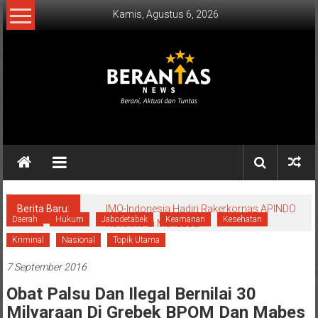
Lompat
Kamis, Agustus 6, 2026
ke
konten
BERANTAS
NEWS
Berani,
Aktual
&
Berita Baru:
IMO-Indonesia Hadiri Rakerkornas APINDO
Daerah
Hukum
Jabodetabek
Keamanan
Kesehatan
Ke XXXV di Makassar
Tuntas.
Kriminal
Nasional
Topik Utama
7 September 2016
Obat Palsu Dan Ilegal Bernilai 30
Milyaraan Di Grebek BPOM Dan Mabes