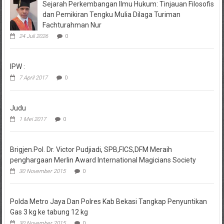
Sejarah Perkembangan Ilmu Hukum: Tinjauan Filosofis
dan Pemikiran Tengku Mulia Dilaga Turiman
Fachturahman Nur
24 Juli 2026
0
IPW :
7 April 2017
0
Judu
1 Mei 2017
0
Brigjen.Pol. Dr. Victor Pudjiadi, SPB,FICS,DFM Meraih
penghargaan Merlin Award International Magicians Society
30 November 2015
0
Polda Metro Jaya Dan Polres Kab Bekasi Tangkap Penyuntikan
Gas 3 kg ke tabung 12 kg
30 November 2015
0