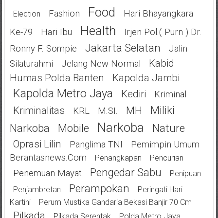
Food
Fashion
Hari Bhayangkara
Election
Health
Ke-79
Hari Ibu
Irjen Pol.( Purn ) Dr.
Jakarta Selatan
Ronny F. Sompie
Jalin
Kabid
Silaturahmi
Jelang New Normal
Humas Polda Banten
Kapolda Jambi
Kapolda Metro Jaya
Kediri
Kriminal
Miliki
Kriminalitas
MH
KRL
M.SI.
Narkoba
Narkoba
Mobile
Nature
Oprasi Lilin
Panglima TNI
Pemimpin Umum
Berantasnews.com
Penangkapan
Pencurian
Pengedar Sabu
Penemuan Mayat
Penipuan
Perampokan
Penjambretan
Peringati Hari
Kartini
Perum Mustika Gandaria Bekasi Banjir 70 Cm
Pilkada
Pilkada Serentak
Polda Metro Jaya