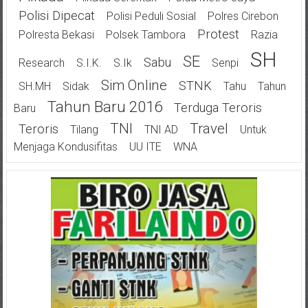
Polisi Dipecat
Polisi Peduli Sosial
Polres Cirebon
Protest
Polresta Bekasi
Polsek Tambora
Razia
SH
SE
Sabu
Research
S.I.K.
S.Ik
Senpi
Sim Online
STNK
SH.MH
Sidak
Tahu
Tahun
Tahun Baru 2016
Terduga Teroris
Baru
TNI
Travel
Teroris
Tilang
TNI AD
Untuk
Menjaga Kondusifitas
UU ITE
WNA