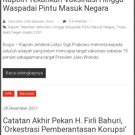
Waspadai Pintu Masuk Negara
Diposkan Oleh:Bawaan Situs
0 Komentar
Kapolri Tekankan Vaksinasi Hingga Waspadai Pintu Masuk Negara
,
Tinjau
Bakti Negeri Akabri 2001
Bogor – Kapolri Jenderal Listyo Sigit Prabowo meminta kepada
seluruh wilayah yang belum mencapai target vaksinasi sebesar 70
persen sebagaimana target Presiden Joko Widodo
Baca selengkapnya
KPK
Nasional
28 Desember 2021
Catatan Akhir Pekan H. Firli Bahuri,
‘Orkestrasi Pemberantasan Korupsi’