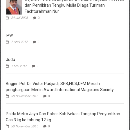
dan Pemikiran Tengku Mulia Dilaga Turiman
Fachturahman Nur
24 Juli 2026
0
IPW :
7 April 2017
0
Judu
1 Mei 2017
0
Brigjen.Pol. Dr. Victor Pudjiadi, SPB,FICS,DFM Meraih
penghargaan Merlin Award International Magicians Society
30 November 2015
0
Polda Metro Jaya Dan Polres Kab Bekasi Tangkap Penyuntikan
Gas 3 kg ke tabung 12 kg
30 November 2015
0