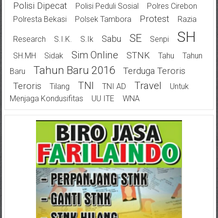
Polisi Dipecat
Polisi Peduli Sosial
Polres Cirebon
Protest
Polresta Bekasi
Polsek Tambora
Razia
SH
SE
Sabu
Research
S.I.K.
S.Ik
Senpi
Sim Online
STNK
SH.MH
Sidak
Tahu
Tahun
Tahun Baru 2016
Terduga Teroris
Baru
TNI
Travel
Teroris
Tilang
TNI AD
Untuk
Menjaga Kondusifitas
UU ITE
WNA