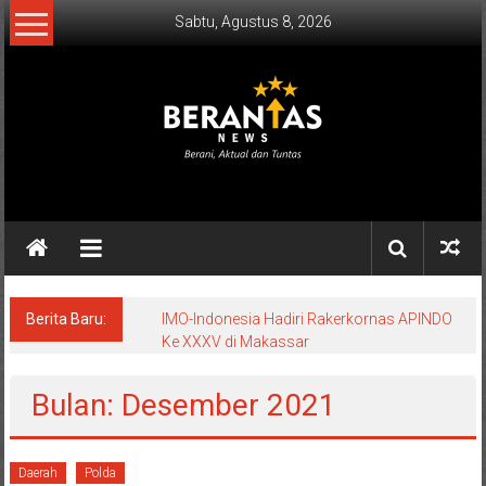
Lompat
Sabtu, Agustus 8, 2026
ke
konten
BERANTAS
NEWS
Berani,
Aktual
&
Berita Baru:
IMO-Indonesia Hadiri Rakerkornas APINDO
Ke XXXV di Makassar
Tuntas.
Bulan: Desember 2021
Daerah
Polda