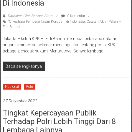
Di Indonesia
Diposkan Oleh:Bawaan Situs
0 Komentar
'Orkestrasi Pemberantasan Korupsi' di Indonesia
,
Catatan Akhir Pekan H.
Firli Bahuri
Jakarta – ketua KPK H. Firli Bahuri membuat bebarapa catatan
ringan akhir pekan sekedar mengingatkan tentang posisi KPK
sebagai penegak hukum. Menurutnya, Bahwa lembaga
Baca selengkapnya
Nasional
Polri
27 Desember 2021
Tingkat Kepercayaan Publik
Terhadap Polri Lebih Tinggi Dari 8
Lembaga Lainnya