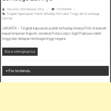
Diposkan Oleh:Bawaan Situs
0 Komentar
Tingkat Kepercayaan Publik Terhadap Polri Lebih Tinggi dari 8 Lembaga
Lainnya
JAKARTA – Tingkat kepuasan publik terhadap kinerja Polri di bawah
kepemimpinan Kapolri Jenderal Polisi Listyo Sigit Prabowo lebih
tinggi dari delapan lembaga tinggi negara
Baca selengkapnya
Navigasi
Pos terdahulu
pos