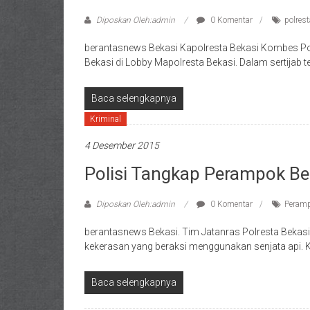
Diposkan Oleh:admin
0 Komentar
polres
berantasnews Bekasi Kapolresta Bekasi Kombes Pol M
Bekasi di Lobby Mapolresta Bekasi. Dalam sertijab t
Baca selengkapnya
Kriminal
4 Desember 2015
Polisi Tangkap Perampok Ber
Diposkan Oleh:admin
0 Komentar
Peram
berantasnews Bekasi. Tim Jatanras Polresta Bekas
kekerasan yang beraksi menggunakan senjata api. K
Baca selengkapnya