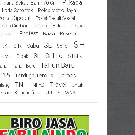
Pilkada
ndaria Bekasi Banjir 70 Cm
ilkada Serentak
Polda Metro Jaya
olisi Dipecat
Polisi Peduli Sosial
olres Cirebon
Polresta Bekasi
Polsek
Protest
ambora
Razia
Research
SH
SE
Sabu
.I.K.
S.Ik
Senpi
Sim Online
STNK
SH.MH
Sidak
Tahun Baru
ahu
Tahun Baru
016
Terduga Teroris
Teroris
TNI
Travel
ilang
TNI AD
Untuk
njaga Kondusifitas
UU ITE
WNA