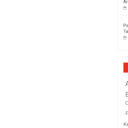
Ar
Po
Ta
K