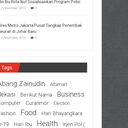
tis Ibu Kota Ikut Sosialisasikan Program Polisi
2 Desember 2015
0
lres Metro Jakarta Pusat Tangkap Penembak
wuran di Johar Baru
2 Desember 2015
0
Tags
Abang Zainudin
Alfamart
Business
Bekasi
Berikut Nama
Computer
Curanmor
Election
Food
Fashion
Hari Bhayangkara
Health
e-79
Hari Ibu
Irjen Pol.(