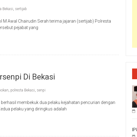
ta Bekasi
,
sertijab
 Awal Chairudin Serah terima jajaran (sertijab) Polresta
ersebut pejabat yang
senpi Di Bekasi
pokan
,
polresta Bekasi
,
senpi
i berhasil membekuk dua pelaku kejahatan pencurian dengan
edua pelaku yang diringkus adalah
IP