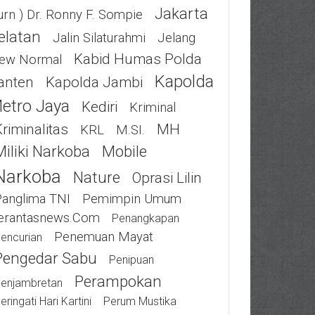
Jakarta
urn ) Dr. Ronny F. Sompie
elatan
Jalin Silaturahmi
Jelang
Kabid Humas Polda
ew Normal
Kapolda
anten
Kapolda Jambi
etro Jaya
Kediri
Kriminal
riminalitas
MH
KRL
M.SI.
Miliki Narkoba
Mobile
Narkoba
Nature
Oprasi Lilin
Panglima TNI
Pemimpin Umum
erantasnews.com
Penangkapan
Penemuan Mayat
encurian
Pengedar Sabu
Penipuan
Perampokan
enjambretan
eringati Hari Kartini
Perum Mustika