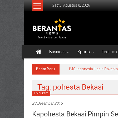
Lompat
Sabtu, Agustus 8, 2026
ke
konten
BERANTAS
NEWS
Berani,
Aktual
Business
Sports
Technol
&
Tuntas.
Berita Baru:
IMO-Indonesia Hadiri Raker
Tag: polresta Bekasi
Polhukam
20 Desember 2015
Kapolresta Bekasi Pimpin Se