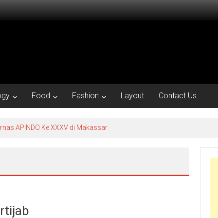
ogy
Food
Fashion
Layout
Contact Us
kornas APINDO Ke XXXV di Makassar
rtijab