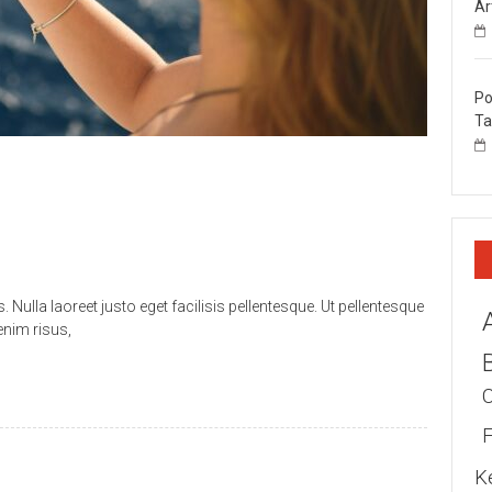
Ar
Po
Ta
ulla laoreet justo eget facilisis pellentesque. Ut pellentesque
enim risus,
K