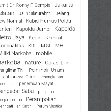
Jakarta
urn ) Dr. Ronny F. Sompie
elatan
Jalin Silaturahmi
Jelang
Kabid Humas Polda
ew Normal
Kapolda
anten
Kapolda Jambi
etro Jaya
Kediri
Kriminal
riminalitas
MH
KRL
M.SI.
Miliki Narkoba
Mobile
Narkoba
Nature
Oprasi Lilin
Panglima TNI
Pemimpin Umum
erantasnews.com
Penangkapan
Penemuan Mayat
encurian
Pengedar Sabu
Penipuan
Perampokan
enjambretan
eringati Hari Kartini
Perum Mustika