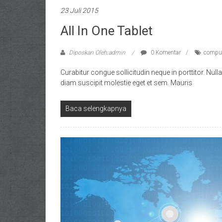
23 Juli 2015
All In One Tablet
Diposkan Oleh:admin
0 Komentar
comput
Curabitur congue sollicitudin neque in porttitor. Nu
diam suscipit molestie eget et sem. Mauris
Baca selengkapnya