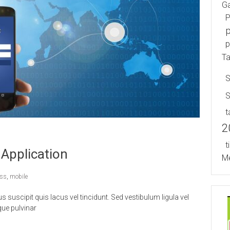
Ga
P
P
P
T
S
T
2
T
Application
Me
ess
,
mobile
scipit quis lacus vel tincidunt. Sed vestibulum ligula vel
que pulvinar