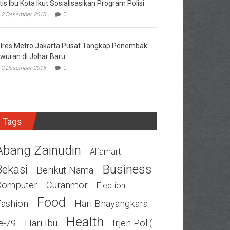
tis Ibu Kota Ikut Sosialisasikan Program Polisi
2 Desember 2015
0
lres Metro Jakarta Pusat Tangkap Penembak
wuran di Johar Baru
2 Desember 2015
0
Tags
Abang Zainudin
Alfamart
Business
Bekasi
Berikut Nama
Computer
Curanmor
Election
Food
Fashion
Hari Bhayangkara
Health
e-79
Hari Ibu
Irjen Pol.(