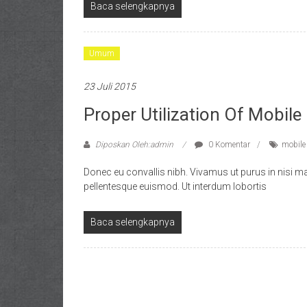
Baca selengkapnya
Umum
23 Juli 2015
Proper Utilization Of Mobile
Diposkan Oleh:admin
0 Komentar
mobile
Donec eu convallis nibh. Vivamus ut purus in nisi m
pellentesque euismod. Ut interdum lobortis
Baca selengkapnya