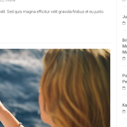
ess
,
mobile
t. Sed quis magna efficitur velit gravida finibus et eu justo.
Ju
Br
Me
Ma
Po
Pe
Ka