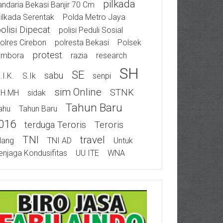
Pilkada
ndaria Bekasi Banjir 70 Cm
ilkada Serentak
Polda Metro Jaya
olisi Dipecat
Polisi Peduli Sosial
olres Cirebon
Polresta Bekasi
Polsek
Protest
ambora
Razia
Research
SH
SE
Sabu
.I.K.
S.Ik
Senpi
Sim Online
STNK
SH.MH
Sidak
Tahun Baru
ahu
Tahun Baru
016
Terduga Teroris
Teroris
TNI
Travel
ilang
TNI AD
Untuk
njaga Kondusifitas
UU ITE
WNA