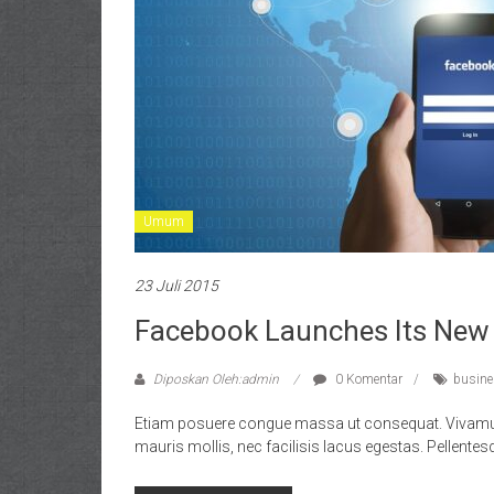
Umum
23 Juli 2015
Facebook Launches Its New 
Diposkan Oleh:admin
0 Komentar
busin
Etiam posuere congue massa ut consequat. Vivamus su
mauris mollis, nec facilisis lacus egestas. Pellentes