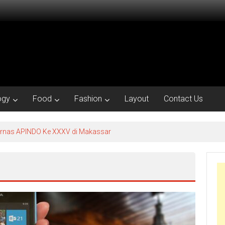
ogy
Food
Fashion
Layout
Contact Us
kornas APINDO Ke XXXV di Makassar