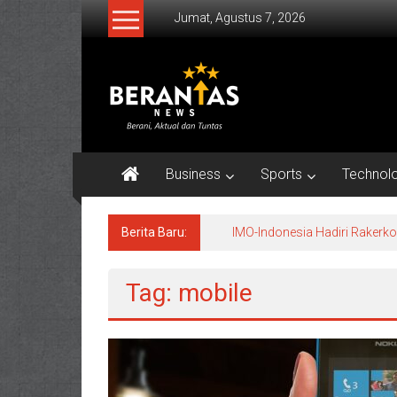
Lompat
Jumat, Agustus 7, 2026
ke
konten
BERANTAS
NEWS
Berani,
Aktual
Business
Sports
Technol
&
Tuntas.
Berita Baru:
IMO-Indonesia Hadiri Raker
Tag: mobile