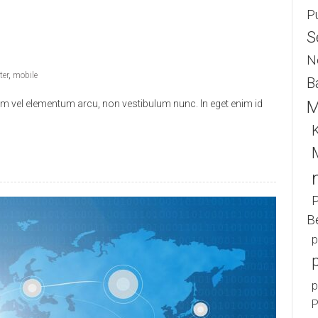
P
S
N
er
,
mobile
B
M
llam vel elementum arcu, non vestibulum nunc. In eget enim id
K
B
P
P
P