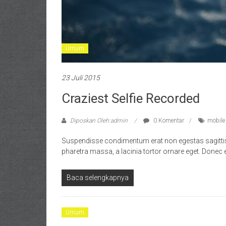
Umum
23 Juli 2015
Craziest Selfie Recorded
Diposkan Oleh:admin
0 Komentar
mobile
Suspendisse condimentum erat non egestas sagittis. N
pharetra massa, a lacinia tortor ornare eget. Donec 
Baca selengkapnya
Umum