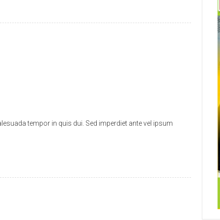
alesuada tempor in quis dui. Sed imperdiet ante vel ipsum