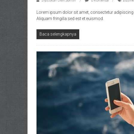
Diposkan Oleh:admin
0 Komentar
busin
Lorem ipsum dolor sit amet, consectetur adipiscing eli
Aliquam fringilla sed est et euismod.
Baca selengkapnya