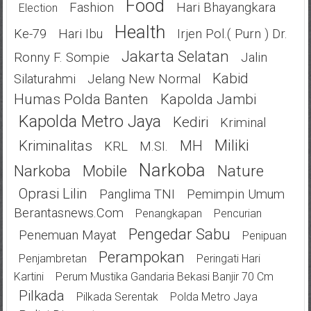
Food
Fashion
Hari Bhayangkara
Election
Health
Ke-79
Hari Ibu
Irjen Pol.( Purn ) Dr.
Jakarta Selatan
Ronny F. Sompie
Jalin
Kabid
Silaturahmi
Jelang New Normal
Humas Polda Banten
Kapolda Jambi
Kapolda Metro Jaya
Kediri
Kriminal
Miliki
Kriminalitas
MH
KRL
M.SI.
Narkoba
Narkoba
Mobile
Nature
Oprasi Lilin
Panglima TNI
Pemimpin Umum
Berantasnews.com
Penangkapan
Pencurian
Pengedar Sabu
Penemuan Mayat
Penipuan
Perampokan
Penjambretan
Peringati Hari
Kartini
Perum Mustika Gandaria Bekasi Banjir 70 Cm
Pilkada
Pilkada Serentak
Polda Metro Jaya