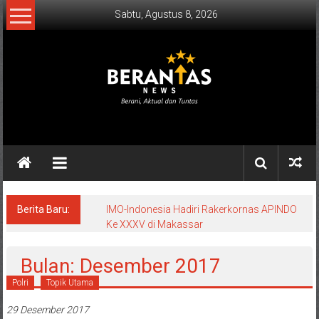
Lompat
Sabtu, Agustus 8, 2026
ke
konten
BERANTAS
NEWS
Berani,
Aktual
&
Berita Baru:
IMO-Indonesia Hadiri Rakerkornas APINDO
Ke XXXV di Makassar
Tuntas.
Bulan: Desember 2017
Polri
Topik Utama
29 Desember 2017