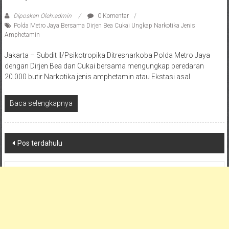
Diposkan Oleh:admin
0 Komentar
Polda Metro Jaya Bersama Dirjen Bea Cukai Ungkap Narkotika Jenis
Amphetamin
Jakarta – Subdit II/Psikotropika Ditresnarkoba Polda Metro Jaya
dengan Dirjen Bea dan Cukai bersama mengungkap peredaran
20.000 butir Narkotika jenis amphetamin atau Ekstasi asal
Baca selengkapnya
Navigasi
Pos terdahulu
pos