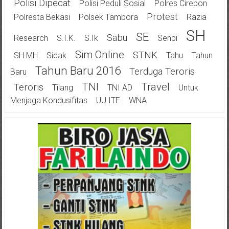
Polisi Dipecat
Polisi Peduli Sosial
Polres Cirebon
Protest
Polresta Bekasi
Polsek Tambora
Razia
SH
SE
Sabu
Research
S.I.K.
S.Ik
Senpi
Sim Online
STNK
SH.MH
Sidak
Tahu
Tahun
Tahun Baru 2016
Terduga Teroris
Baru
TNI
Travel
Teroris
Tilang
TNI AD
Untuk
Menjaga Kondusifitas
UU ITE
WNA