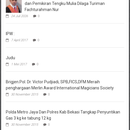
dan Pemikiran Tengku Mulia Dilaga Turiman
Fachturahman Nur
24 Juli 2026
0
IPW :
7 April 2017
0
Judu
1 Mei 2017
0
Brigjen.Pol. Dr. Victor Pudjiadi, SPB,FICS,DFM Meraih
penghargaan Merlin Award International Magicians Society
30 November 2015
0
Polda Metro Jaya Dan Polres Kab Bekasi Tangkap Penyuntikan
Gas 3 kg ke tabung 12 kg
30 November 2015
0