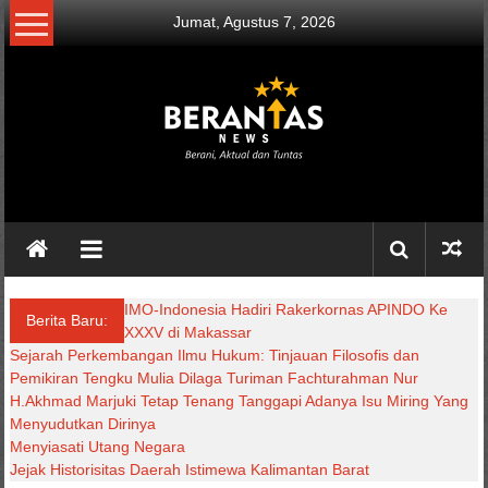
Lompat
Jumat, Agustus 7, 2026
ke
konten
BERANTAS
NEWS
Berani,
Aktual
IMO-Indonesia Hadiri Rakerkornas APINDO Ke XXXV
&
Berita Baru:
di Makassar
Tuntas.
Sejarah Perkembangan Ilmu Hukum: Tinjauan Filosofis dan
Pemikiran Tengku Mulia Dilaga Turiman Fachturahman Nur
H.Akhmad Marjuki Tetap Tenang Tanggapi Adanya Isu Miring Yang
Menyudutkan Dirinya
Menyiasati Utang Negara
Jejak Historisitas Daerah Istimewa Kalimantan Barat