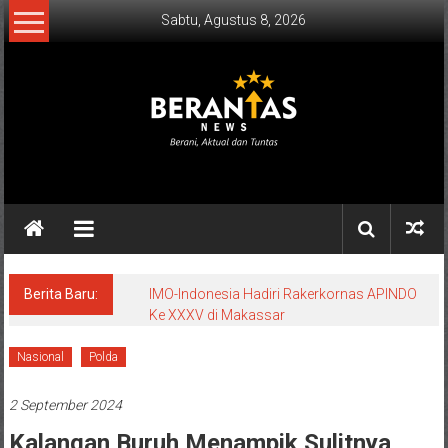
Lompat
Sabtu, Agustus 8, 2026
ke
konten
BERANTAS
NEWS
Berani,
Aktual
&
Berita Baru:
IMO-Indonesia Hadiri Rakerkornas APINDO
Ke XXXV di Makassar
Tuntas.
Nasional
Polda
2 September 2024
Kalangan Buruh Menampik Sulitnya