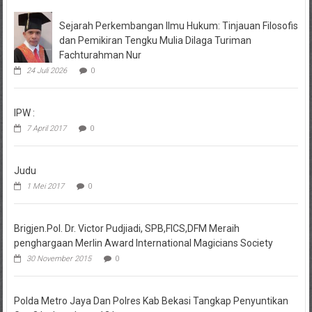
Sejarah Perkembangan Ilmu Hukum: Tinjauan Filosofis
dan Pemikiran Tengku Mulia Dilaga Turiman
Fachturahman Nur
24 Juli 2026
0
IPW :
7 April 2017
0
Judu
1 Mei 2017
0
Brigjen.Pol. Dr. Victor Pudjiadi, SPB,FICS,DFM Meraih
penghargaan Merlin Award International Magicians Society
30 November 2015
0
Polda Metro Jaya Dan Polres Kab Bekasi Tangkap Penyuntikan