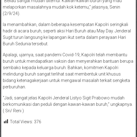
“Beliau sangat mudah ditemui. Kawan-kawan buruh yang mau
melaporkan masalahnya mudah kok ketemu,” jelasnya, Senin
(2/9/24).
Ia menambahkan, dalam beberapa kesempatan Kapolri seringkali
hadir di acara buruh, seperti aksi Hari Buruh atau May Day. Jenderal
Sugit turun langsung ke lapangan ikut serta dalam perayaan Hari
Buruh Sedunia tersebut.
Apalagi, ujarnya, saat pandemi Covid-19, Kapolri telah membantu
buruh untuk mendapatkan vaksin dan menyerahkan bantuan berupa
sembako kepada keluarga buruh. Bahkan, komitmen Kapolri
melindungi buruh sangat terlihat saat membentuk unit khusus
bidang ketenagakerjaan untuk mengawal masalah terkait sengketa
perburuhan.
“Jadi, sangat jelas Kapolri Jenderal Listyo Sigit Prabowo mudah
berkomunikasi dan peduli dengan kawan-kawan buruh,” ungkapnya.
( Sri/ Reni )
Total Views:
376