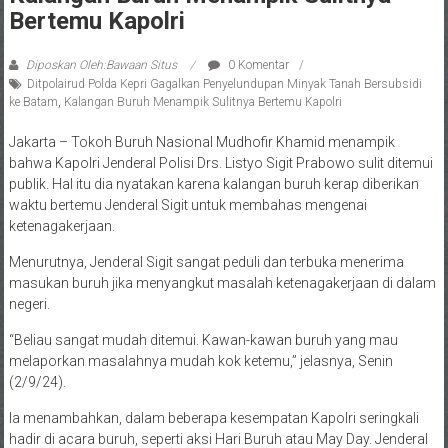
Bertemu Kapolri
Diposkan Oleh:Bawaan Situs
0 Komentar
Ditpolairud Polda Kepri Gagalkan Penyelundupan Minyak Tanah Bersubsidi
ke Batam
,
Kalangan Buruh Menampik Sulitnya Bertemu Kapolri
Jakarta – Tokoh Buruh Nasional Mudhofir Khamid menampik
bahwa Kapolri Jenderal Polisi Drs. Listyo Sigit Prabowo sulit ditemui
publik. Hal itu dia nyatakan karena kalangan buruh kerap diberikan
waktu bertemu Jenderal Sigit untuk membahas mengenai
ketenagakerjaan.
Menurutnya, Jenderal Sigit sangat peduli dan terbuka menerima
masukan buruh jika menyangkut masalah ketenagakerjaan di dalam
negeri.
“Beliau sangat mudah ditemui. Kawan-kawan buruh yang mau
melaporkan masalahnya mudah kok ketemu,” jelasnya, Senin
(2/9/24).
Ia menambahkan, dalam beberapa kesempatan Kapolri seringkali
hadir di acara buruh, seperti aksi Hari Buruh atau May Day. Jenderal