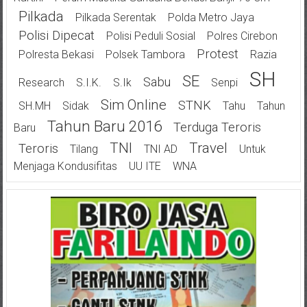
Pilkada
Pilkada Serentak
Polda Metro Jaya
Polisi Dipecat
Polisi Peduli Sosial
Polres Cirebon
Protest
Polresta Bekasi
Polsek Tambora
Razia
SH
SE
Sabu
Research
S.I.K.
S.Ik
Senpi
Sim Online
STNK
SH.MH
Sidak
Tahu
Tahun
Tahun Baru 2016
Terduga Teroris
Baru
TNI
Travel
Teroris
Tilang
TNI AD
Untuk
Menjaga Kondusifitas
UU ITE
WNA