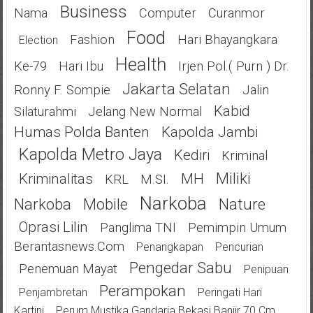
Business
Nama
Computer
Curanmor
Food
Fashion
Hari Bhayangkara
Election
Health
Ke-79
Hari Ibu
Irjen Pol.( Purn ) Dr.
Jakarta Selatan
Ronny F. Sompie
Jalin
Kabid
Silaturahmi
Jelang New Normal
Humas Polda Banten
Kapolda Jambi
Kapolda Metro Jaya
Kediri
Kriminal
Miliki
Kriminalitas
MH
KRL
M.SI.
Narkoba
Narkoba
Mobile
Nature
Oprasi Lilin
Panglima TNI
Pemimpin Umum
Berantasnews.com
Penangkapan
Pencurian
Pengedar Sabu
Penemuan Mayat
Penipuan
Perampokan
Penjambretan
Peringati Hari
Kartini
Perum Mustika Gandaria Bekasi Banjir 70 Cm