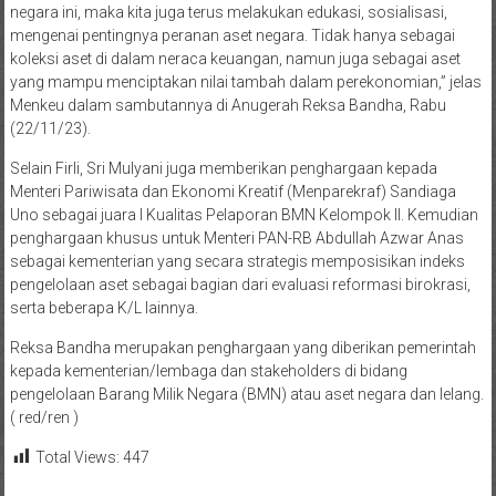
negara ini, maka kita juga terus melakukan edukasi, sosialisasi,
mengenai pentingnya peranan aset negara. Tidak hanya sebagai
koleksi aset di dalam neraca keuangan, namun juga sebagai aset
yang mampu menciptakan nilai tambah dalam perekonomian,” jelas
Menkeu dalam sambutannya di Anugerah Reksa Bandha, Rabu
(22/11/23).
Selain Firli, Sri Mulyani juga memberikan penghargaan kepada
Menteri Pariwisata dan Ekonomi Kreatif (Menparekraf) Sandiaga
Uno sebagai juara I Kualitas Pelaporan BMN Kelompok II. Kemudian
penghargaan khusus untuk Menteri PAN-RB Abdullah Azwar Anas
sebagai kementerian yang secara strategis memposisikan indeks
pengelolaan aset sebagai bagian dari evaluasi reformasi birokrasi,
serta beberapa K/L lainnya.
Reksa Bandha merupakan penghargaan yang diberikan pemerintah
kepada kementerian/lembaga dan stakeholders di bidang
pengelolaan Barang Milik Negara (BMN) atau aset negara dan lelang.
( red/ren )
Total Views:
447