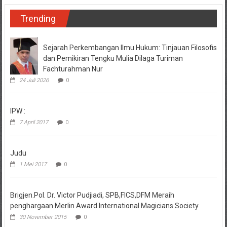
Trending
Sejarah Perkembangan Ilmu Hukum: Tinjauan Filosofis
dan Pemikiran Tengku Mulia Dilaga Turiman
Fachturahman Nur
24 Juli 2026
0
IPW :
7 April 2017
0
Judu
1 Mei 2017
0
Brigjen.Pol. Dr. Victor Pudjiadi, SPB,FICS,DFM Meraih
penghargaan Merlin Award International Magicians Society
30 November 2015
0