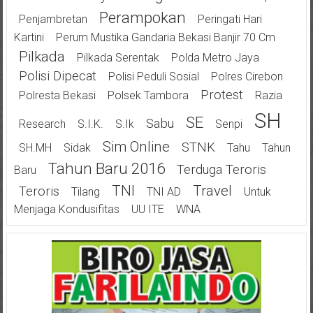
Perampokan
Penjambretan
Peringati Hari
Kartini
Perum Mustika Gandaria Bekasi Banjir 70 Cm
Pilkada
Pilkada Serentak
Polda Metro Jaya
Polisi Dipecat
Polisi Peduli Sosial
Polres Cirebon
Protest
Polresta Bekasi
Polsek Tambora
Razia
SH
SE
Sabu
Research
S.I.K.
S.Ik
Senpi
Sim Online
STNK
SH.MH
Sidak
Tahu
Tahun
Tahun Baru 2016
Terduga Teroris
Baru
TNI
Travel
Teroris
Tilang
TNI AD
Untuk
Menjaga Kondusifitas
UU ITE
WNA