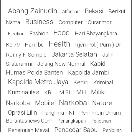
Abang Zainudin
Bekasi
Berikut
Alfamart
Business
Nama
Computer
Curanmor
Food
Fashion
Hari Bhayangkara
Election
Health
Ke-79
Hari Ibu
Irjen Pol.( Purn ) Dr.
Jakarta Selatan
Ronny F. Sompie
Jalin
Kabid
Silaturahmi
Jelang New Normal
Humas Polda Banten
Kapolda Jambi
Kapolda Metro Jaya
Kediri
Kriminal
Miliki
Kriminalitas
MH
KRL
M.SI.
Narkoba
Narkoba
Mobile
Nature
Oprasi Lilin
Panglima TNI
Pemimpin Umum
Berantasnews.com
Penangkapan
Pencurian
Pengedar Sabu
Penemuan Mayat
Penipuan