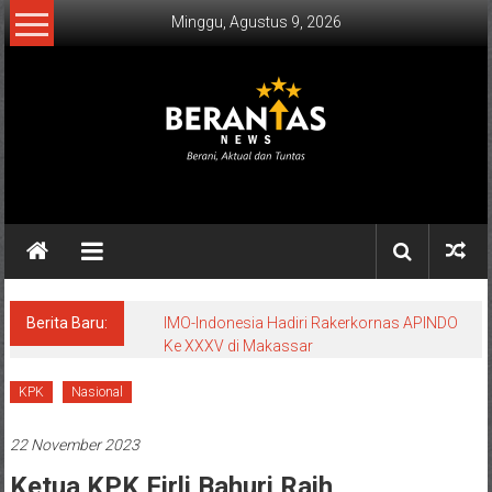
Lompat
Minggu, Agustus 9, 2026
ke
konten
BERANTAS
NEWS
Berani,
Aktual
&
Berita Baru:
IMO-Indonesia Hadiri Rakerkornas APINDO
Ke XXXV di Makassar
Tuntas.
KPK
Nasional
22 November 2023
Ketua KPK Firli Bahuri Raih