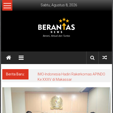
Lompat
Sabtu, Agustus 8, 2026
ke
konten
BERANTAS
NEWS
Berani,
Aktual
&
Berita Baru:
IMO-Indonesia Hadiri Rakerkornas APINDO
Ke XXXV di Makassar
Tuntas.