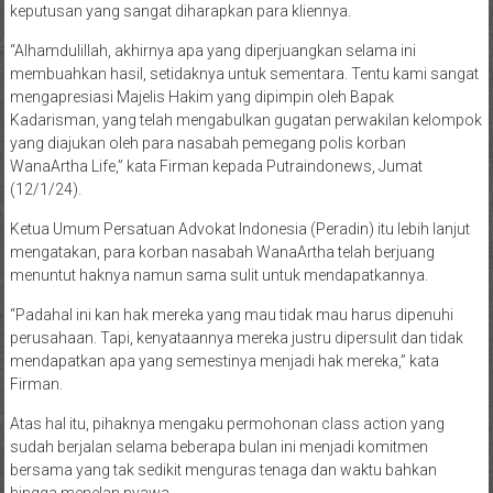
keputusan yang sangat diharapkan para kliennya.
“Alhamdulillah, akhirnya apa yang diperjuangkan selama ini
membuahkan hasil, setidaknya untuk sementara. Tentu kami sangat
mengapresiasi Majelis Hakim yang dipimpin oleh Bapak
Kadarisman, yang telah mengabulkan gugatan perwakilan kelompok
yang diajukan oleh para nasabah pemegang polis korban
WanaArtha Life,” kata Firman kepada Putraindonews, Jumat
(12/1/24).
Ketua Umum Persatuan Advokat Indonesia (Peradin) itu lebih lanjut
mengatakan, para korban nasabah WanaArtha telah berjuang
menuntut haknya namun sama sulit untuk mendapatkannya.
“Padahal ini kan hak mereka yang mau tidak mau harus dipenuhi
perusahaan. Tapi, kenyataannya mereka justru dipersulit dan tidak
mendapatkan apa yang semestinya menjadi hak mereka,” kata
Firman.
Atas hal itu, pihaknya mengaku permohonan class action yang
sudah berjalan selama beberapa bulan ini menjadi komitmen
bersama yang tak sedikit menguras tenaga dan waktu bahkan