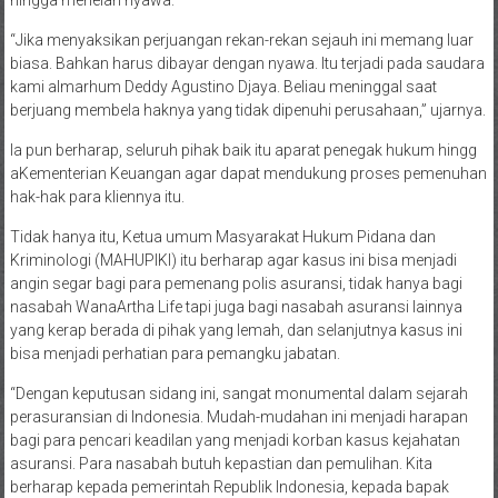
hingga menelan nyawa.
“Jika menyaksikan perjuangan rekan-rekan sejauh ini memang luar
biasa. Bahkan harus dibayar dengan nyawa. Itu terjadi pada saudara
kami almarhum Deddy Agustino Djaya. Beliau meninggal saat
berjuang membela haknya yang tidak dipenuhi perusahaan,” ujarnya.
Ia pun berharap, seluruh pihak baik itu aparat penegak hukum hingg
aKementerian Keuangan agar dapat mendukung proses pemenuhan
hak-hak para kliennya itu.
Tidak hanya itu, Ketua umum Masyarakat Hukum Pidana dan
Kriminologi (MAHUPIKI) itu berharap agar kasus ini bisa menjadi
angin segar bagi para pemenang polis asuransi, tidak hanya bagi
nasabah WanaArtha Life tapi juga bagi nasabah asuransi lainnya
yang kerap berada di pihak yang lemah, dan selanjutnya kasus ini
bisa menjadi perhatian para pemangku jabatan.
“Dengan keputusan sidang ini, sangat monumental dalam sejarah
perasuransian di Indonesia. Mudah-mudahan ini menjadi harapan
bagi para pencari keadilan yang menjadi korban kasus kejahatan
asuransi. Para nasabah butuh kepastian dan pemulihan. Kita
berharap kepada pemerintah Republik Indonesia, kepada bapak