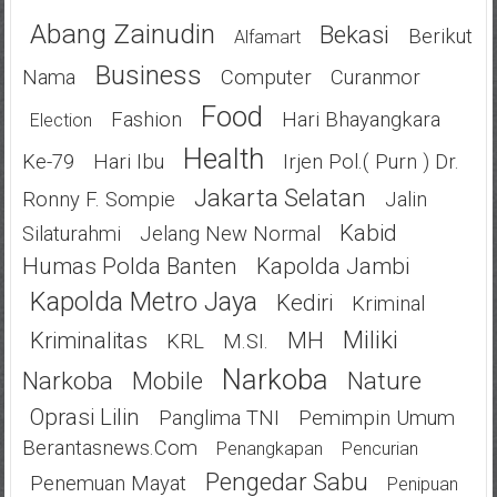
Abang Zainudin
Bekasi
Berikut
Alfamart
Business
Nama
Computer
Curanmor
Food
Fashion
Hari Bhayangkara
Election
Health
Ke-79
Hari Ibu
Irjen Pol.( Purn ) Dr.
Jakarta Selatan
Ronny F. Sompie
Jalin
Kabid
Silaturahmi
Jelang New Normal
Humas Polda Banten
Kapolda Jambi
Kapolda Metro Jaya
Kediri
Kriminal
Miliki
Kriminalitas
MH
KRL
M.SI.
Narkoba
Narkoba
Mobile
Nature
Oprasi Lilin
Panglima TNI
Pemimpin Umum
Berantasnews.com
Penangkapan
Pencurian
Pengedar Sabu
Penemuan Mayat
Penipuan