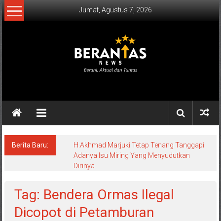
Lompat
Jumat, Agustus 7, 2026
ke
konten
BERANTAS
NEWS
Berani,
Aktual
&
Berita Baru:
H.Akhmad Marjuki Tetap Tenang Tanggapi
Adanya Isu Miring Yang Menyudutkan
Tuntas.
Dirinya
Tag: Bendera Ormas Ilegal
Dicopot di Petamburan