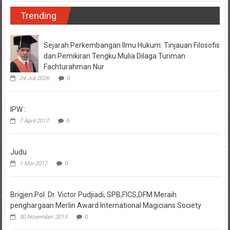
Trending
Sejarah Perkembangan Ilmu Hukum: Tinjauan Filosofis
dan Pemikiran Tengku Mulia Dilaga Turiman
Fachturahman Nur
24 Juli 2026
0
IPW :
7 April 2017
0
Judu
1 Mei 2017
0
Brigjen.Pol. Dr. Victor Pudjiadi, SPB,FICS,DFM Meraih
penghargaan Merlin Award International Magicians Society
30 November 2015
0