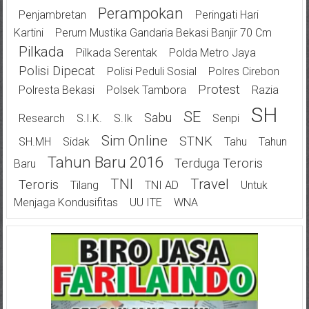
Perampokan
Penjambretan
Peringati Hari
Kartini
Perum Mustika Gandaria Bekasi Banjir 70 Cm
Pilkada
Pilkada Serentak
Polda Metro Jaya
Polisi Dipecat
Polisi Peduli Sosial
Polres Cirebon
Protest
Polresta Bekasi
Polsek Tambora
Razia
SH
SE
Sabu
Research
S.I.K.
S.Ik
Senpi
Sim Online
STNK
SH.MH
Sidak
Tahu
Tahun
Tahun Baru 2016
Terduga Teroris
Baru
TNI
Travel
Teroris
Tilang
TNI AD
Untuk
Menjaga Kondusifitas
UU ITE
WNA