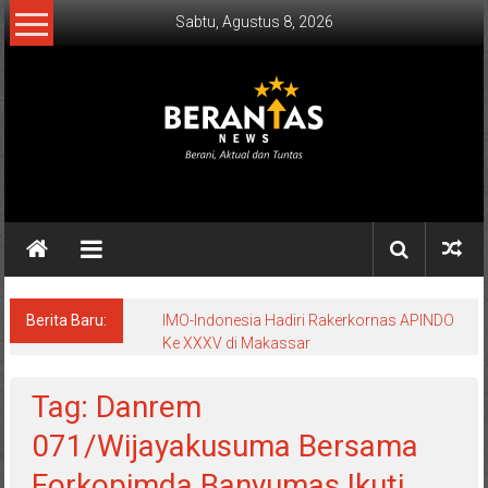
Lompat
Sabtu, Agustus 8, 2026
ke
konten
BERANTAS
NEWS
Berani,
Aktual
&
Berita Baru:
IMO-Indonesia Hadiri Rakerkornas APINDO
Ke XXXV di Makassar
Tuntas.
Tag: Danrem
071/Wijayakusuma Bersama
Forkopimda Banyumas Ikuti