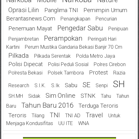
Oprasi Lilin
Panglima TNI
Pemimpin Umum
Berantasnews.com
Penangkapan
Pencurian
Pengedar Sabu
Penemuan Mayat
Penipuan
Perampokan
Penjambretan
Peringati Hari
Kartini
Perum Mustika Gandaria Bekasi Banjir 70 Cm
Pilkada
Pilkada Serentak
Polda Metro Jaya
Polisi Dipecat
Polisi Peduli Sosial
Polres Cirebon
Protest
Polresta Bekasi
Polsek Tambora
Razia
SH
SE
Sabu
Research
S.I.K.
S.Ik
Senpi
Sim Online
STNK
SH.MH
Sidak
Tahu
Tahun
Tahun Baru 2016
Terduga Teroris
Baru
TNI
Travel
Teroris
Tilang
TNI AD
Untuk
Menjaga Kondusifitas
UU ITE
WNA