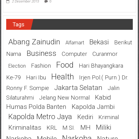
2 Desember 2015
0
Tags
Abang Zainudin
Bekasi
Berikut
Alfamart
Business
Nama
Computer
Curanmor
Food
Fashion
Hari Bhayangkara
Election
Health
Ke-79
Hari Ibu
Irjen Pol.( Purn ) Dr.
Jakarta Selatan
Ronny F. Sompie
Jalin
Kabid
Silaturahmi
Jelang New Normal
Humas Polda Banten
Kapolda Jambi
Kapolda Metro Jaya
Kediri
Kriminal
Miliki
Kriminalitas
MH
KRL
M.SI.
Narkoba
Narkoba
Mobile
Nature