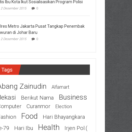
tis Ibu Kota Ikut Sosialisasikan Program Polisi
2 Desember 2015
0
lres Metro Jakarta Pusat Tangkap Penembak
wuran di Johar Baru
2 Desember 2015
0
Tags
Abang Zainudin
Alfamart
Business
Bekasi
Berikut Nama
Computer
Curanmor
Election
Food
Fashion
Hari Bhayangkara
Health
e-79
Hari Ibu
Irjen Pol.(