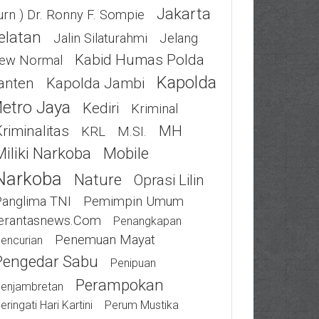
Jakarta
urn ) Dr. Ronny F. Sompie
elatan
Jalin Silaturahmi
Jelang
Kabid Humas Polda
ew Normal
Kapolda
anten
Kapolda Jambi
etro Jaya
Kediri
Kriminal
riminalitas
MH
KRL
M.SI.
Miliki Narkoba
Mobile
Narkoba
Nature
Oprasi Lilin
Panglima TNI
Pemimpin Umum
erantasnews.com
Penangkapan
Penemuan Mayat
encurian
Pengedar Sabu
Penipuan
Perampokan
enjambretan
eringati Hari Kartini
Perum Mustika