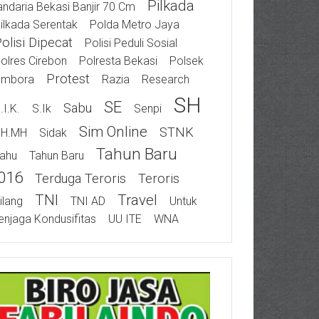
Pilkada
ndaria Bekasi Banjir 70 Cm
ilkada Serentak
Polda Metro Jaya
olisi Dipecat
Polisi Peduli Sosial
olres Cirebon
Polresta Bekasi
Polsek
Protest
ambora
Razia
Research
SH
SE
Sabu
.I.K.
S.Ik
Senpi
Sim Online
STNK
SH.MH
Sidak
Tahun Baru
ahu
Tahun Baru
016
Terduga Teroris
Teroris
TNI
Travel
ilang
TNI AD
Untuk
njaga Kondusifitas
UU ITE
WNA