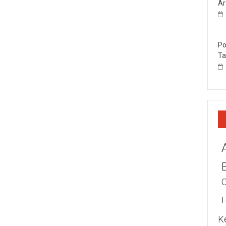
Ar
Po
Ta
K