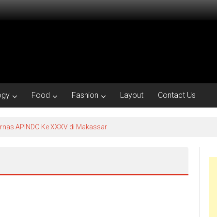
ogy
Food
Fashion
Layout
Contact Us
kornas APINDO Ke XXXV di Makassar