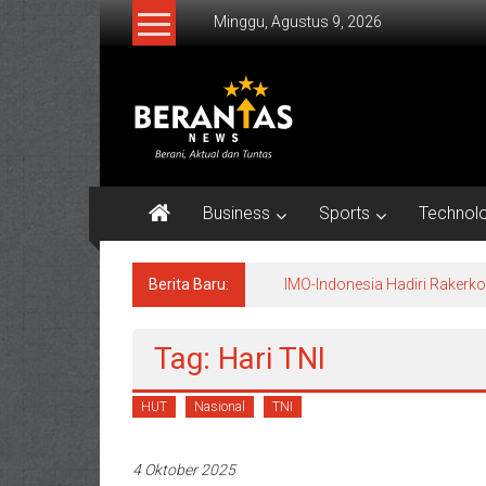
Lompat
Minggu, Agustus 9, 2026
ke
konten
BERANTAS
NEWS
Berani,
Aktual
Business
Sports
Technol
&
Tuntas.
Berita Baru:
IMO-Indonesia Hadiri Raker
Tag: Hari TNI
HUT
Nasional
TNI
4 Oktober 2025