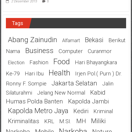
2 Desember 2015
0
Tags
Abang Zainudin
Bekasi
Berikut
Alfamart
Business
Nama
Computer
Curanmor
Food
Fashion
Hari Bhayangkara
Election
Health
Ke-79
Hari Ibu
Irjen Pol.( Purn ) Dr.
Jakarta Selatan
Ronny F. Sompie
Jalin
Kabid
Silaturahmi
Jelang New Normal
Humas Polda Banten
Kapolda Jambi
Kapolda Metro Jaya
Kediri
Kriminal
Miliki
Kriminalitas
MH
KRL
M.SI.
Narkoba
Narkoba
Mobile
Nature