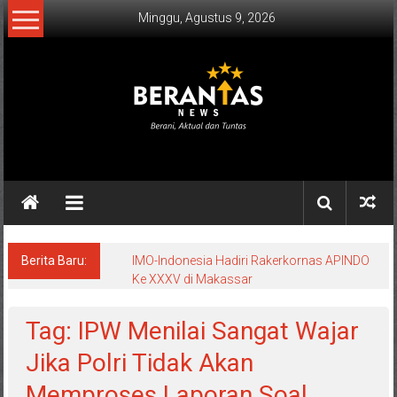
Lompat
Minggu, Agustus 9, 2026
ke
konten
BERANTAS
NEWS
Berani,
Aktual
&
Berita Baru:
IMO-Indonesia Hadiri Rakerkornas APINDO
Ke XXXV di Makassar
Tuntas.
Tag: IPW Menilai Sangat Wajar
Jika Polri Tidak Akan
Memproses Laporan Soal