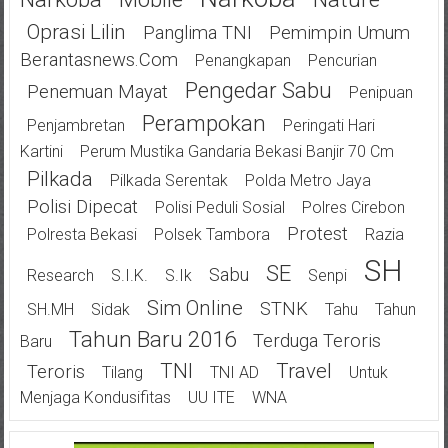
Oprasi Lilin
Panglima TNI
Pemimpin Umum
Berantasnews.com
Penangkapan
Pencurian
Pengedar Sabu
Penemuan Mayat
Penipuan
Perampokan
Penjambretan
Peringati Hari
Kartini
Perum Mustika Gandaria Bekasi Banjir 70 Cm
Pilkada
Pilkada Serentak
Polda Metro Jaya
Polisi Dipecat
Polisi Peduli Sosial
Polres Cirebon
Protest
Polresta Bekasi
Polsek Tambora
Razia
SH
SE
Sabu
Research
S.I.K.
S.Ik
Senpi
Sim Online
STNK
SH.MH
Sidak
Tahu
Tahun
Tahun Baru 2016
Terduga Teroris
Baru
TNI
Travel
Teroris
Tilang
TNI AD
Untuk
Menjaga Kondusifitas
UU ITE
WNA