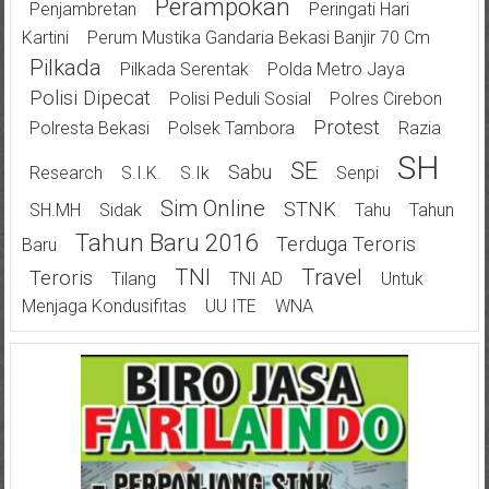
Perampokan
Penjambretan
Peringati Hari
Kartini
Perum Mustika Gandaria Bekasi Banjir 70 Cm
Pilkada
Pilkada Serentak
Polda Metro Jaya
Polisi Dipecat
Polisi Peduli Sosial
Polres Cirebon
Protest
Polresta Bekasi
Polsek Tambora
Razia
SH
SE
Sabu
Research
S.I.K.
S.Ik
Senpi
Sim Online
STNK
SH.MH
Sidak
Tahu
Tahun
Tahun Baru 2016
Terduga Teroris
Baru
TNI
Travel
Teroris
Tilang
TNI AD
Untuk
Menjaga Kondusifitas
UU ITE
WNA