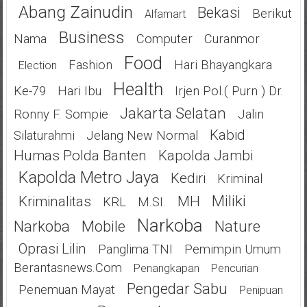
Abang Zainudin
Bekasi
Berikut
Alfamart
Business
Nama
Computer
Curanmor
Food
Fashion
Hari Bhayangkara
Election
Health
Ke-79
Hari Ibu
Irjen Pol.( Purn ) Dr.
Jakarta Selatan
Ronny F. Sompie
Jalin
Kabid
Silaturahmi
Jelang New Normal
Humas Polda Banten
Kapolda Jambi
Kapolda Metro Jaya
Kediri
Kriminal
Miliki
Kriminalitas
MH
KRL
M.SI.
Narkoba
Narkoba
Mobile
Nature
Oprasi Lilin
Panglima TNI
Pemimpin Umum
Berantasnews.com
Penangkapan
Pencurian
Pengedar Sabu
Penemuan Mayat
Penipuan