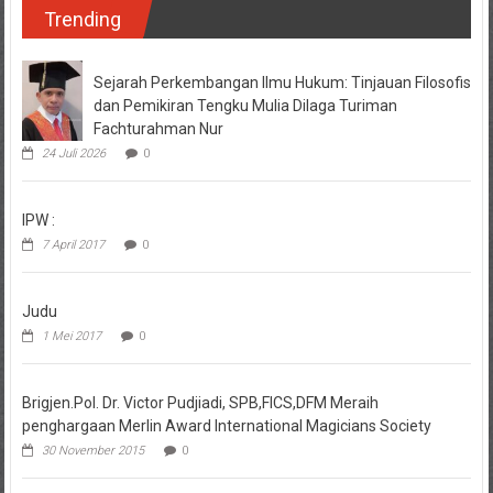
Trending
Sejarah Perkembangan Ilmu Hukum: Tinjauan Filosofis
dan Pemikiran Tengku Mulia Dilaga Turiman
Fachturahman Nur
24 Juli 2026
0
IPW :
7 April 2017
0
Judu
1 Mei 2017
0
Brigjen.Pol. Dr. Victor Pudjiadi, SPB,FICS,DFM Meraih
penghargaan Merlin Award International Magicians Society
30 November 2015
0