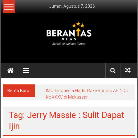
Lompat
Jumat, Agustus 7, 2026
ke
konten
BERANTAS
NEWS
Berani,
Aktual
&
Berita Baru:
IMO-Indonesia Hadiri Rakerkornas APINDO
Ke XXXV di Makassar
Tuntas.
Tag: Jerry Massie : Sulit Dapat
Ijin