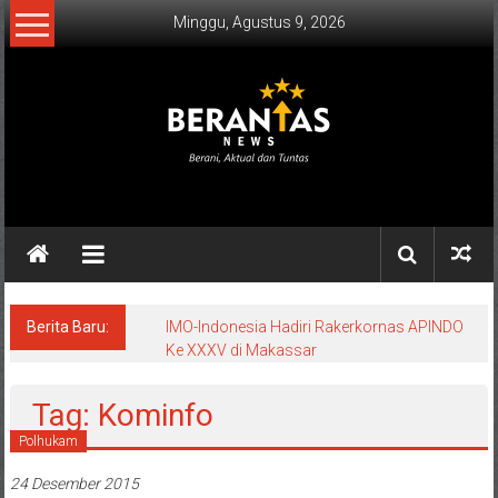
Lompat
Minggu, Agustus 9, 2026
ke
konten
BERANTAS
NEWS
Berani,
Aktual
&
Berita Baru:
IMO-Indonesia Hadiri Rakerkornas APINDO
Ke XXXV di Makassar
Tuntas.
Tag: Kominfo
Polhukam
24 Desember 2015