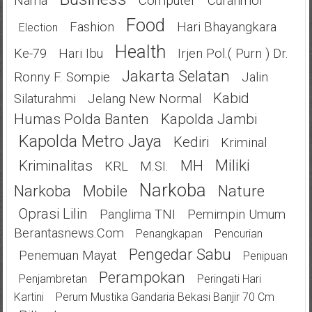
Nama
Computer
Curanmor
Food
Fashion
Hari Bhayangkara
Election
Health
Ke-79
Hari Ibu
Irjen Pol.( Purn ) Dr.
Jakarta Selatan
Ronny F. Sompie
Jalin
Kabid
Silaturahmi
Jelang New Normal
Humas Polda Banten
Kapolda Jambi
Kapolda Metro Jaya
Kediri
Kriminal
Miliki
Kriminalitas
MH
KRL
M.SI.
Narkoba
Narkoba
Mobile
Nature
Oprasi Lilin
Panglima TNI
Pemimpin Umum
Berantasnews.com
Penangkapan
Pencurian
Pengedar Sabu
Penemuan Mayat
Penipuan
Perampokan
Penjambretan
Peringati Hari
Kartini
Perum Mustika Gandaria Bekasi Banjir 70 Cm