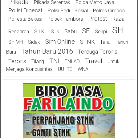
Pilkada
Pilkada Serentak
Polda Metro Jaya
Polisi Dipecat
Polisi Peduli Sosial
Polres Cirebon
Protest
Polresta Bekasi
Polsek Tambora
Razia
SH
SE
Sabu
Research
S.I.K.
S.Ik
Senpi
Sim Online
STNK
SH.MH
Sidak
Tahu
Tahun
Tahun Baru 2016
Terduga Teroris
Baru
TNI
Travel
Teroris
Tilang
TNI AD
Untuk
Menjaga Kondusifitas
UU ITE
WNA