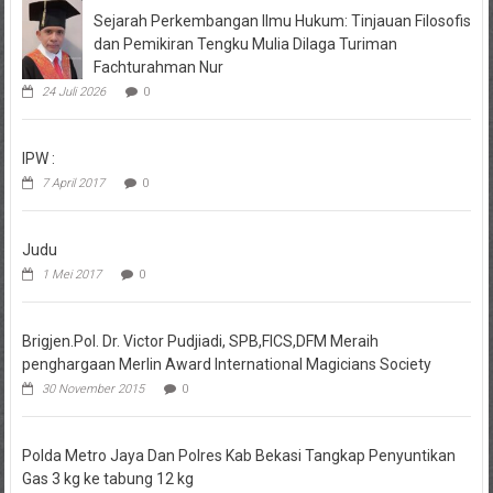
Sejarah Perkembangan Ilmu Hukum: Tinjauan Filosofis
dan Pemikiran Tengku Mulia Dilaga Turiman
Fachturahman Nur
24 Juli 2026
0
IPW :
7 April 2017
0
Judu
1 Mei 2017
0
Brigjen.Pol. Dr. Victor Pudjiadi, SPB,FICS,DFM Meraih
penghargaan Merlin Award International Magicians Society
30 November 2015
0
Polda Metro Jaya Dan Polres Kab Bekasi Tangkap Penyuntikan
Gas 3 kg ke tabung 12 kg