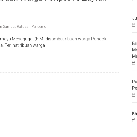
Ju
un Sambut Ratusan Pendemo
mayu Menggugat (FIM) disambut ribuan warga Pondok
Br
. Terlihat ribuan warga
Me
Ma
Po
Pe
Ka