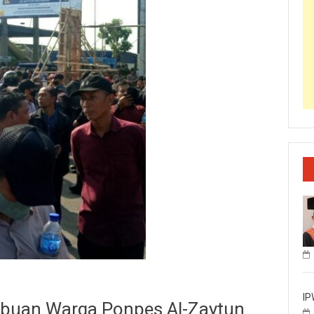
IP
buan Warga Ponpes Al-Zaytun