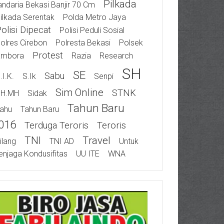
Pilkada
ndaria Bekasi Banjir 70 Cm
ilkada Serentak
Polda Metro Jaya
olisi Dipecat
Polisi Peduli Sosial
olres Cirebon
Polresta Bekasi
Polsek
Protest
ambora
Razia
Research
SH
SE
Sabu
.I.K.
S.Ik
Senpi
Sim Online
STNK
SH.MH
Sidak
Tahun Baru
ahu
Tahun Baru
016
Terduga Teroris
Teroris
TNI
Travel
ilang
TNI AD
Untuk
njaga Kondusifitas
UU ITE
WNA