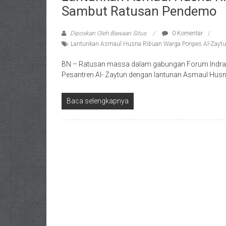
Sambut Ratusan Pendemo
Diposkan Oleh:Bawaan Situs
0 Komentar
Lantunkan Asmaul Husna Ribuan Warga Ponpes Al-Zayt
BN – Ratusan massa dalam gabungan Forum Indra
Pesantren Al- Zaytun dengan lantunan Asmaul Husna
Baca selengkapnya