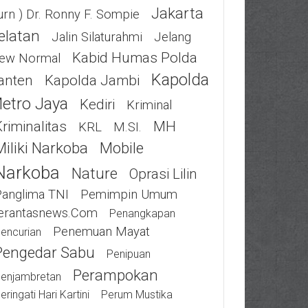
Jakarta
urn ) Dr. Ronny F. Sompie
elatan
Jalin Silaturahmi
Jelang
Kabid Humas Polda
ew Normal
Kapolda
anten
Kapolda Jambi
etro Jaya
Kediri
Kriminal
riminalitas
MH
KRL
M.SI.
Miliki Narkoba
Mobile
Narkoba
Nature
Oprasi Lilin
Panglima TNI
Pemimpin Umum
erantasnews.com
Penangkapan
Penemuan Mayat
encurian
Pengedar Sabu
Penipuan
Perampokan
enjambretan
eringati Hari Kartini
Perum Mustika