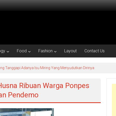
ogy
Food
Fashion
Layout
Contact Us
ng Tanggapi Adanya Isu Miring Yang Menyudutkan Dirinya
Husna Ribuan Warga Ponpes
san Pendemo