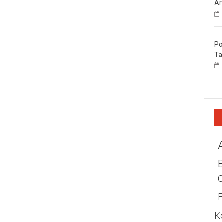
Ar
Po
Ta
K