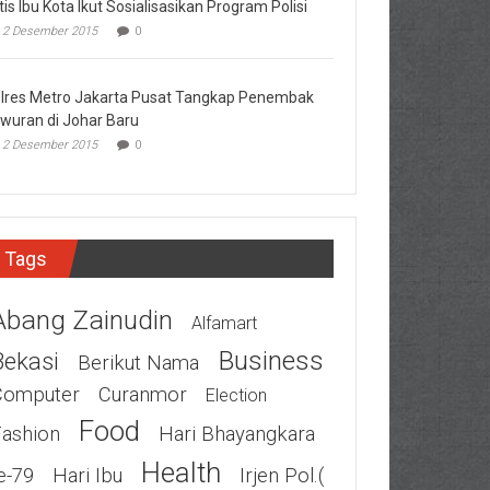
tis Ibu Kota Ikut Sosialisasikan Program Polisi
2 Desember 2015
0
lres Metro Jakarta Pusat Tangkap Penembak
wuran di Johar Baru
2 Desember 2015
0
Tags
Abang Zainudin
Alfamart
Business
Bekasi
Berikut Nama
Computer
Curanmor
Election
Food
Fashion
Hari Bhayangkara
Health
e-79
Hari Ibu
Irjen Pol.(