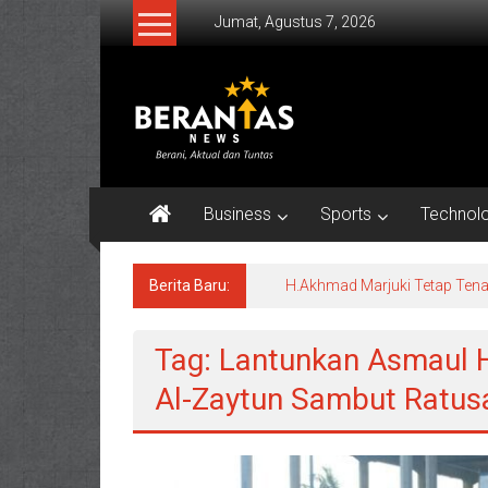
Lompat
Jumat, Agustus 7, 2026
ke
konten
BERANTAS
NEWS
Berani,
Aktual
Business
Sports
Technol
&
Tuntas.
Berita Baru:
H.Akhmad Marjuki Tetap Tena
Tag: Lantunkan Asmaul 
Al-Zaytun Sambut Ratu