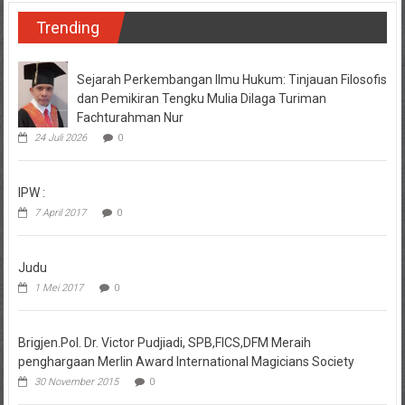
Trending
Sejarah Perkembangan Ilmu Hukum: Tinjauan Filosofis
dan Pemikiran Tengku Mulia Dilaga Turiman
Fachturahman Nur
24 Juli 2026
0
IPW :
7 April 2017
0
Judu
1 Mei 2017
0
Brigjen.Pol. Dr. Victor Pudjiadi, SPB,FICS,DFM Meraih
penghargaan Merlin Award International Magicians Society
30 November 2015
0