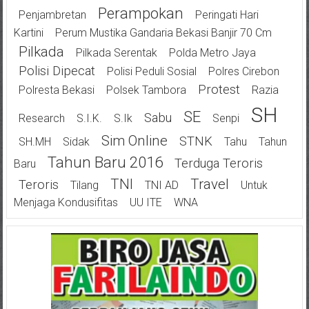
Perampokan
Penjambretan
Peringati Hari
Kartini
Perum Mustika Gandaria Bekasi Banjir 70 Cm
Pilkada
Pilkada Serentak
Polda Metro Jaya
Polisi Dipecat
Polisi Peduli Sosial
Polres Cirebon
Protest
Polresta Bekasi
Polsek Tambora
Razia
SH
SE
Sabu
Research
S.I.K.
S.Ik
Senpi
Sim Online
STNK
SH.MH
Sidak
Tahu
Tahun
Tahun Baru 2016
Terduga Teroris
Baru
TNI
Travel
Teroris
Tilang
TNI AD
Untuk
Menjaga Kondusifitas
UU ITE
WNA