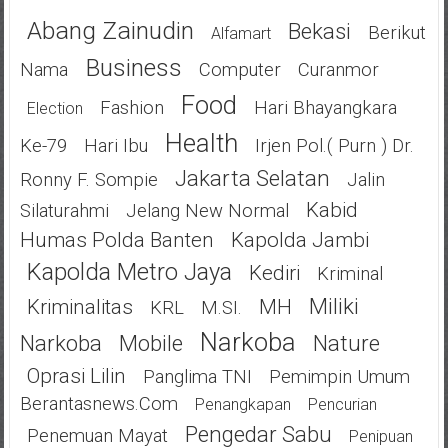
Abang Zainudin
Bekasi
Berikut
Alfamart
Business
Nama
Computer
Curanmor
Food
Fashion
Hari Bhayangkara
Election
Health
Ke-79
Hari Ibu
Irjen Pol.( Purn ) Dr.
Jakarta Selatan
Ronny F. Sompie
Jalin
Kabid
Silaturahmi
Jelang New Normal
Humas Polda Banten
Kapolda Jambi
Kapolda Metro Jaya
Kediri
Kriminal
Miliki
Kriminalitas
MH
KRL
M.SI.
Narkoba
Narkoba
Mobile
Nature
Oprasi Lilin
Panglima TNI
Pemimpin Umum
Berantasnews.com
Penangkapan
Pencurian
Pengedar Sabu
Penemuan Mayat
Penipuan