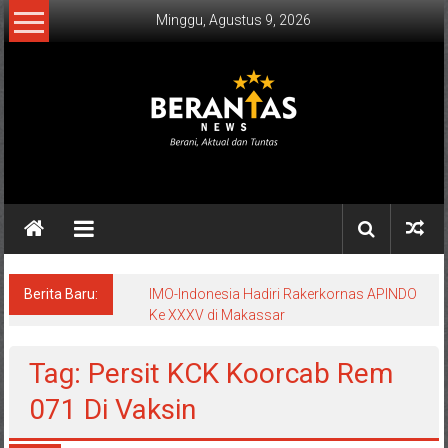
Lompat
Minggu, Agustus 9, 2026
ke
konten
BERANTAS
NEWS
Berani,
Aktual
&
Berita Baru:
IMO-Indonesia Hadiri Rakerkornas APINDO
Ke XXXV di Makassar
Tuntas.
Tag: Persit KCK Koorcab Rem
071 Di Vaksin