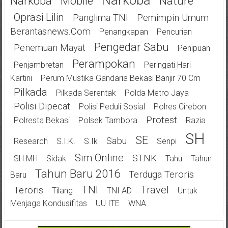
Narkoba
Narkoba
Mobile
Nature
Oprasi Lilin
Panglima TNI
Pemimpin Umum
Berantasnews.com
Penangkapan
Pencurian
Pengedar Sabu
Penemuan Mayat
Penipuan
Perampokan
Penjambretan
Peringati Hari
Kartini
Perum Mustika Gandaria Bekasi Banjir 70 Cm
Pilkada
Pilkada Serentak
Polda Metro Jaya
Polisi Dipecat
Polisi Peduli Sosial
Polres Cirebon
Protest
Polresta Bekasi
Polsek Tambora
Razia
SH
SE
Sabu
Research
S.I.K.
S.Ik
Senpi
Sim Online
STNK
SH.MH
Sidak
Tahu
Tahun
Tahun Baru 2016
Terduga Teroris
Baru
TNI
Travel
Teroris
Tilang
TNI AD
Untuk
Menjaga Kondusifitas
UU ITE
WNA