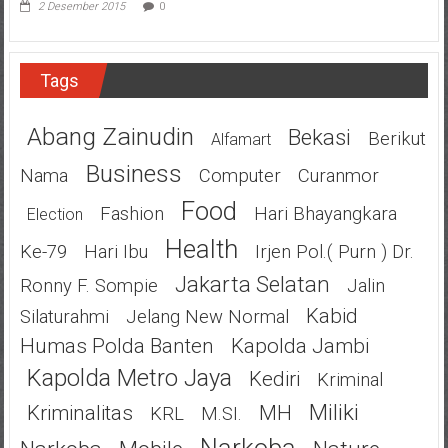
2 Desember 2015
0
Tags
Abang Zainudin
Bekasi
Berikut
Alfamart
Business
Nama
Computer
Curanmor
Food
Fashion
Hari Bhayangkara
Election
Health
Ke-79
Hari Ibu
Irjen Pol.( Purn ) Dr.
Jakarta Selatan
Ronny F. Sompie
Jalin
Kabid
Silaturahmi
Jelang New Normal
Humas Polda Banten
Kapolda Jambi
Kapolda Metro Jaya
Kediri
Kriminal
Miliki
Kriminalitas
MH
KRL
M.SI.