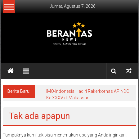
Lompat
Jumat, Agustus 7, 2026
ke
konten
BERANTAS
NEWS
Berani,
Aktual
&
Berita Baru:
IMO-Indonesia Hadiri Rakerkornas APINDO
Ke XXXV di Makassar
Tuntas.
Tak ada apapun
Tampaknya kami tak bisa menemukan apa yang Anda inginkan.