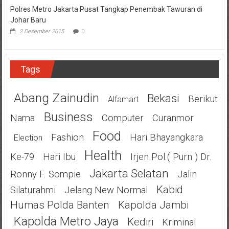
Polres Metro Jakarta Pusat Tangkap Penembak Tawuran di
Johar Baru
2 Desember 2015
0
Tags
Abang Zainudin
Bekasi
Berikut
Alfamart
Business
Nama
Computer
Curanmor
Food
Fashion
Hari Bhayangkara
Election
Health
Ke-79
Hari Ibu
Irjen Pol.( Purn ) Dr.
Jakarta Selatan
Ronny F. Sompie
Jalin
Kabid
Silaturahmi
Jelang New Normal
Humas Polda Banten
Kapolda Jambi
Kapolda Metro Jaya
Kediri
Kriminal