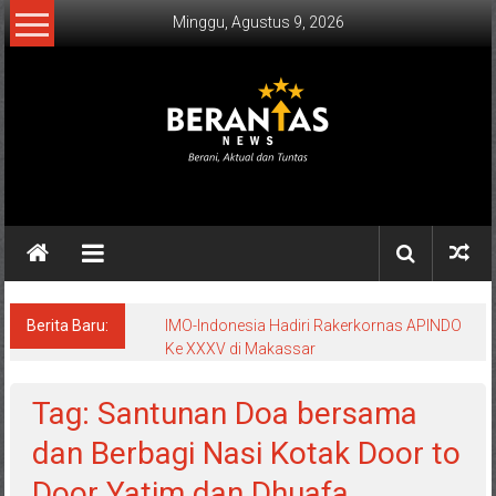
Lompat
Minggu, Agustus 9, 2026
ke
konten
BERANTAS
NEWS
Berani,
Aktual
&
Berita Baru:
IMO-Indonesia Hadiri Rakerkornas APINDO
Ke XXXV di Makassar
Tuntas.
Tag: Santunan Doa bersama
dan Berbagi Nasi Kotak Door to
Door Yatim dan Dhuafa