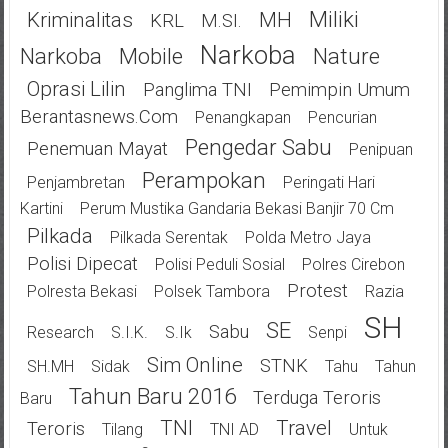
Miliki
Kriminalitas
MH
KRL
M.SI.
Narkoba
Narkoba
Mobile
Nature
Oprasi Lilin
Panglima TNI
Pemimpin Umum
Berantasnews.com
Penangkapan
Pencurian
Pengedar Sabu
Penemuan Mayat
Penipuan
Perampokan
Penjambretan
Peringati Hari
Kartini
Perum Mustika Gandaria Bekasi Banjir 70 Cm
Pilkada
Pilkada Serentak
Polda Metro Jaya
Polisi Dipecat
Polisi Peduli Sosial
Polres Cirebon
Protest
Polresta Bekasi
Polsek Tambora
Razia
SH
SE
Sabu
Research
S.I.K.
S.Ik
Senpi
Sim Online
STNK
SH.MH
Sidak
Tahu
Tahun
Tahun Baru 2016
Terduga Teroris
Baru
TNI
Travel
Teroris
Tilang
TNI AD
Untuk