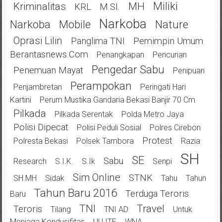
Miliki
Kriminalitas
MH
KRL
M.SI.
Narkoba
Narkoba
Mobile
Nature
Oprasi Lilin
Panglima TNI
Pemimpin Umum
Berantasnews.com
Penangkapan
Pencurian
Pengedar Sabu
Penemuan Mayat
Penipuan
Perampokan
Penjambretan
Peringati Hari
Kartini
Perum Mustika Gandaria Bekasi Banjir 70 Cm
Pilkada
Pilkada Serentak
Polda Metro Jaya
Polisi Dipecat
Polisi Peduli Sosial
Polres Cirebon
Protest
Polresta Bekasi
Polsek Tambora
Razia
SH
SE
Sabu
Research
S.I.K.
S.Ik
Senpi
Sim Online
STNK
SH.MH
Sidak
Tahu
Tahun
Tahun Baru 2016
Terduga Teroris
Baru
TNI
Travel
Teroris
Tilang
TNI AD
Untuk
Menjaga Kondusifitas
UU ITE
WNA