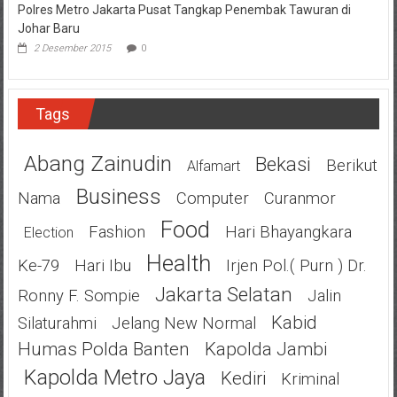
Polres Metro Jakarta Pusat Tangkap Penembak Tawuran di
Johar Baru
2 Desember 2015
0
Tags
Abang Zainudin
Bekasi
Berikut
Alfamart
Business
Nama
Computer
Curanmor
Food
Fashion
Hari Bhayangkara
Election
Health
Ke-79
Hari Ibu
Irjen Pol.( Purn ) Dr.
Jakarta Selatan
Ronny F. Sompie
Jalin
Kabid
Silaturahmi
Jelang New Normal
Humas Polda Banten
Kapolda Jambi
Kapolda Metro Jaya
Kediri
Kriminal