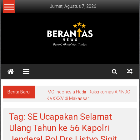
Lompat
Jumat, Agustus 7, 2026
ke
konten
BERANTAS
NEWS
Berani,
Aktual
&
Berita Baru:
IMO-Indonesia Hadiri Rakerkornas APINDO
Ke XXXV di Makassar
Tuntas.
Tag: SE Ucapakan Selamat
Ulang Tahun ke 56 Kapolri
Jenderal Pol Drs Listyo Sigit