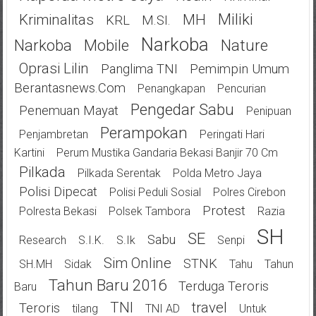
Miliki
Kriminalitas
MH
KRL
M.SI.
Narkoba
Narkoba
Mobile
Nature
Oprasi Lilin
Panglima TNI
Pemimpin Umum
Berantasnews.com
Penangkapan
Pencurian
Pengedar Sabu
Penemuan Mayat
Penipuan
Perampokan
Penjambretan
Peringati Hari
Kartini
Perum Mustika Gandaria Bekasi Banjir 70 Cm
Pilkada
Pilkada Serentak
Polda Metro Jaya
Polisi Dipecat
Polisi Peduli Sosial
Polres Cirebon
Protest
Polresta Bekasi
Polsek Tambora
Razia
SH
SE
Sabu
Research
S.I.K.
S.Ik
Senpi
Sim Online
STNK
SH.MH
Sidak
Tahu
Tahun
Tahun Baru 2016
Terduga Teroris
Baru
TNI
Travel
Teroris
Tilang
TNI AD
Untuk