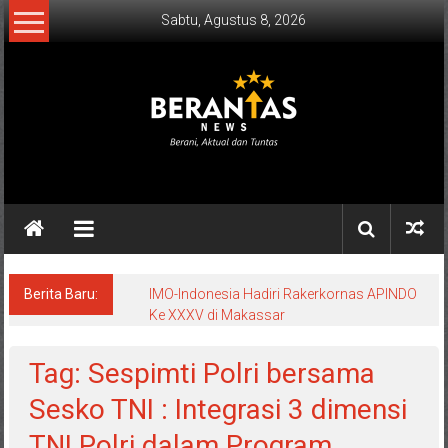
Lompat
Sabtu, Agustus 8, 2026
ke
konten
BERANTAS
NEWS
Berani,
Aktual
&
Berita Baru:
IMO-Indonesia Hadiri Rakerkornas APINDO
Ke XXXV di Makassar
Tuntas.
Tag: Sespimti Polri bersama
Sesko TNI : Integrasi 3 dimensi
TNI Polri dalam Program