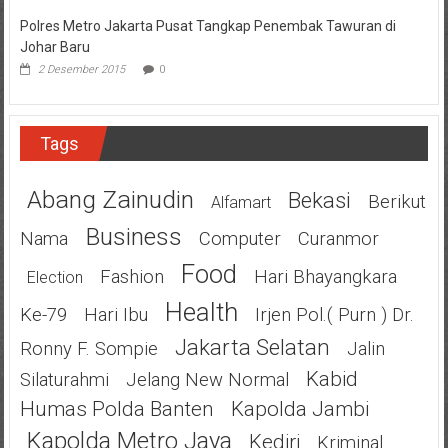
Polres Metro Jakarta Pusat Tangkap Penembak Tawuran di
Johar Baru
2 Desember 2015
0
Tags
Abang Zainudin
Bekasi
Berikut
Alfamart
Business
Nama
Computer
Curanmor
Food
Fashion
Hari Bhayangkara
Election
Health
Ke-79
Hari Ibu
Irjen Pol.( Purn ) Dr.
Jakarta Selatan
Ronny F. Sompie
Jalin
Kabid
Silaturahmi
Jelang New Normal
Humas Polda Banten
Kapolda Jambi
Kapolda Metro Jaya
Kediri
Kriminal