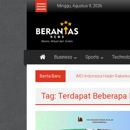
Lompat
Minggu, Agustus 9, 2026
ke
konten
BERANTAS
NEWS
Berani,
Aktual
Business
Sports
Technol
&
Tuntas.
Berita Baru:
IMO-Indonesia Hadiri Raker
Tag: Terdapat Beberapa 