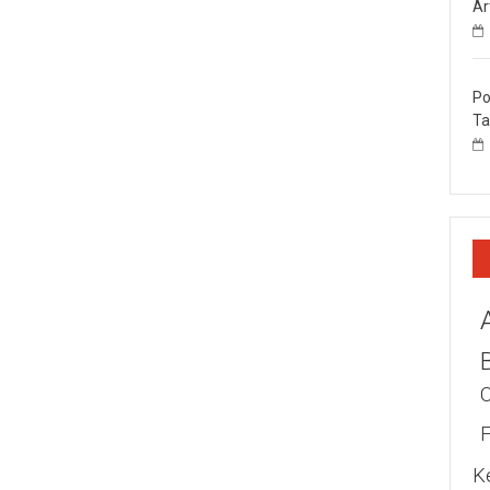
Ar
Po
Ta
K