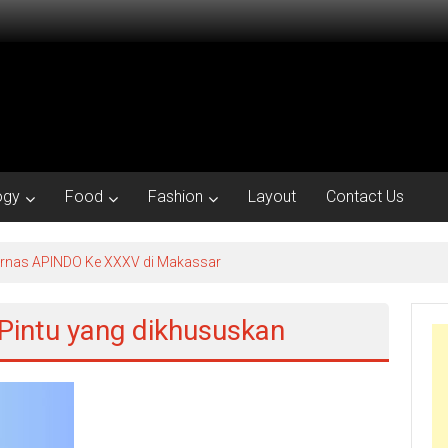
ogy
Food
Fashion
Layout
Contact Us
kornas APINDO Ke XXXV di Makassar
Pintu yang dikhususkan