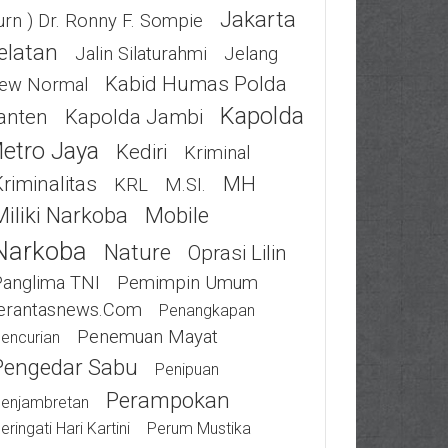
Jakarta
urn ) Dr. Ronny F. Sompie
elatan
Jalin Silaturahmi
Jelang
Kabid Humas Polda
ew Normal
Kapolda
anten
Kapolda Jambi
etro Jaya
Kediri
Kriminal
riminalitas
MH
KRL
M.SI.
Miliki Narkoba
Mobile
Narkoba
Nature
Oprasi Lilin
Panglima TNI
Pemimpin Umum
erantasnews.com
Penangkapan
Penemuan Mayat
encurian
Pengedar Sabu
Penipuan
Perampokan
enjambretan
eringati Hari Kartini
Perum Mustika