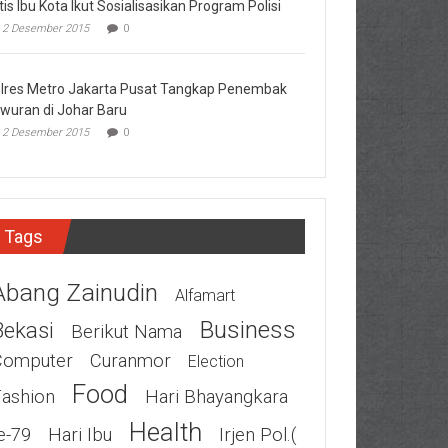
tis Ibu Kota Ikut Sosialisasikan Program Polisi
2 Desember 2015
0
lres Metro Jakarta Pusat Tangkap Penembak
wuran di Johar Baru
2 Desember 2015
0
Tags
Abang Zainudin
Alfamart
Business
Bekasi
Berikut Nama
Computer
Curanmor
Election
Food
Fashion
Hari Bhayangkara
Health
e-79
Hari Ibu
Irjen Pol.(