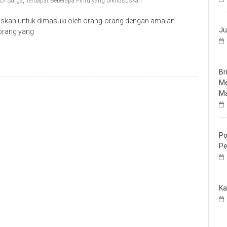
Di Surga
,
Terdapat Beberapa Pintu yang dikhususkan
suskan untuk dimasuki oleh orang-orang dengan amalan
Ju
 orang yang
Br
Me
Ma
Po
Pe
Ka