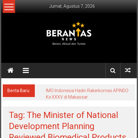
Lompat
Jumat, Agustus 7, 2026
ke
konten
BERANTAS
NEWS
Berani,
Aktual
&
Berita Baru:
IMO-Indonesia Hadiri Rakerkornas APINDO
Ke XXXV di Makassar
Tuntas.
Tag: The Minister of National
Development Planning
Reviewed Biomedical Products