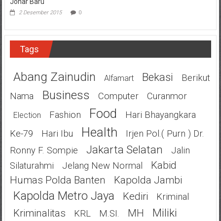
Johar Baru
2 Desember 2015
0
Tags
Abang Zainudin
Bekasi
Berikut
Alfamart
Business
Nama
Computer
Curanmor
Food
Fashion
Hari Bhayangkara
Election
Health
Ke-79
Hari Ibu
Irjen Pol.( Purn ) Dr.
Jakarta Selatan
Ronny F. Sompie
Jalin
Kabid
Silaturahmi
Jelang New Normal
Humas Polda Banten
Kapolda Jambi
Kapolda Metro Jaya
Kediri
Kriminal
Miliki
Kriminalitas
MH
KRL
M.SI.