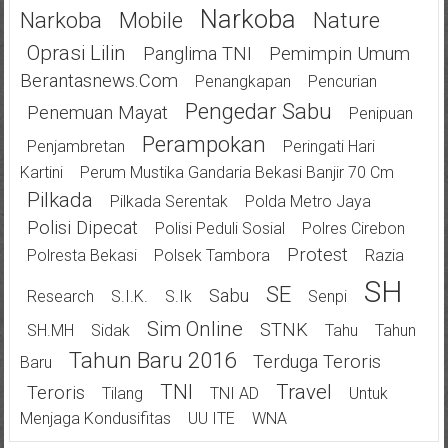
Narkoba
Narkoba
Mobile
Nature
Oprasi Lilin
Panglima TNI
Pemimpin Umum
Berantasnews.com
Penangkapan
Pencurian
Pengedar Sabu
Penemuan Mayat
Penipuan
Perampokan
Penjambretan
Peringati Hari
Kartini
Perum Mustika Gandaria Bekasi Banjir 70 Cm
Pilkada
Pilkada Serentak
Polda Metro Jaya
Polisi Dipecat
Polisi Peduli Sosial
Polres Cirebon
Protest
Polresta Bekasi
Polsek Tambora
Razia
SH
SE
Sabu
Research
S.I.K.
S.Ik
Senpi
Sim Online
STNK
SH.MH
Sidak
Tahu
Tahun
Tahun Baru 2016
Terduga Teroris
Baru
TNI
Travel
Teroris
Tilang
TNI AD
Untuk
Menjaga Kondusifitas
UU ITE
WNA