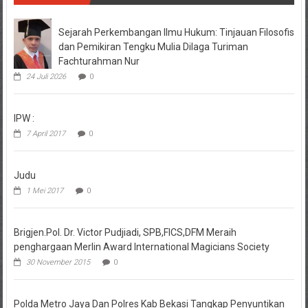
Sejarah Perkembangan Ilmu Hukum: Tinjauan Filosofis
dan Pemikiran Tengku Mulia Dilaga Turiman
Fachturahman Nur
24 Juli 2026
0
IPW :
7 April 2017
0
Judu
1 Mei 2017
0
Brigjen.Pol. Dr. Victor Pudjiadi, SPB,FICS,DFM Meraih
penghargaan Merlin Award International Magicians Society
30 November 2015
0
Polda Metro Jaya Dan Polres Kab Bekasi Tangkap Penyuntikan