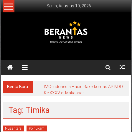
Lompat
Senin, Agustus 10, 2026
ke
konten
BERANTAS
NEWS
Berani,
Aktual
&
Berita Baru:
IMO-Indonesia Hadiri Rakerkornas APINDO
Ke XXXV di Makassar
Tuntas.
Tag: Timika
Nusantara
Polhukam