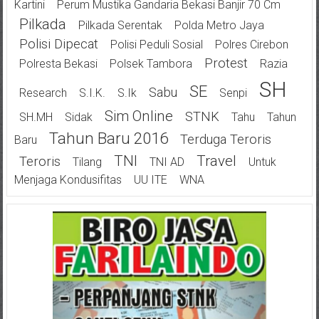
Kartini
Perum Mustika Gandaria Bekasi Banjir 70 Cm
Pilkada
Pilkada Serentak
Polda Metro Jaya
Polisi Dipecat
Polisi Peduli Sosial
Polres Cirebon
Protest
Polresta Bekasi
Polsek Tambora
Razia
SH
SE
Sabu
Research
S.I.K.
S.Ik
Senpi
Sim Online
STNK
SH.MH
Sidak
Tahu
Tahun
Tahun Baru 2016
Terduga Teroris
Baru
TNI
Travel
Teroris
Tilang
TNI AD
Untuk
Menjaga Kondusifitas
UU ITE
WNA