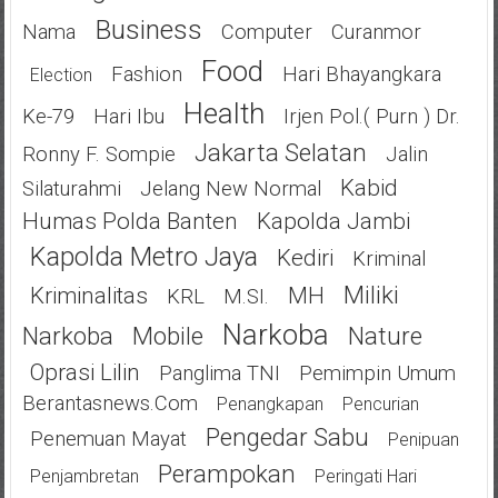
Business
Nama
Computer
Curanmor
Food
Fashion
Hari Bhayangkara
Election
Health
Ke-79
Hari Ibu
Irjen Pol.( Purn ) Dr.
Jakarta Selatan
Ronny F. Sompie
Jalin
Kabid
Silaturahmi
Jelang New Normal
Humas Polda Banten
Kapolda Jambi
Kapolda Metro Jaya
Kediri
Kriminal
Miliki
Kriminalitas
MH
KRL
M.SI.
Narkoba
Narkoba
Mobile
Nature
Oprasi Lilin
Panglima TNI
Pemimpin Umum
Berantasnews.com
Penangkapan
Pencurian
Pengedar Sabu
Penemuan Mayat
Penipuan
Perampokan
Penjambretan
Peringati Hari