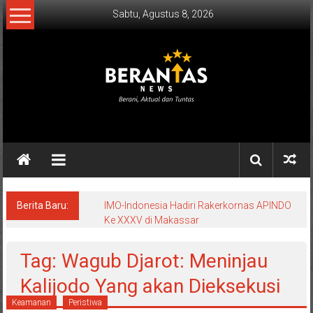
Lompat
Sabtu, Agustus 8, 2026
ke
konten
BERANTAS
NEWS
Berani,
Aktual
&
Berita Baru:
IMO-Indonesia Hadiri Rakerkornas APINDO
Ke XXXV di Makassar
Tuntas.
Tag: Wagub Djarot: Meninjau
Kalijodo Yang akan Dieksekusi
Keamanan
Peristiwa