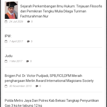
Sejarah Perkembangan Ilmu Hukum: Tinjauan Filosofis
dan Pemikiran Tengku Mulia Dilaga Turiman
Fachturahman Nur
24 Juli 2026
0
IPW :
7 April 2017
0
Judu
1 Mei 2017
0
Brigjen.Pol. Dr. Victor Pudjiadi, SPB,FICS,DFM Meraih
penghargaan Merlin Award International Magicians Society
30 November 2015
0
Polda Metro Jaya Dan Polres Kab Bekasi Tangkap Penyuntikan
Gas 3 kg ke tabung 12 kg