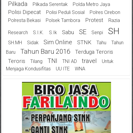
Pilkada
Pilkada Serentak
Polda Metro Jaya
Polisi Dipecat
Polisi Peduli Sosial
Polres Cirebon
Protest
Polresta Bekasi
Polsek Tambora
Razia
SH
SE
Sabu
Research
S.I.K.
S.Ik
Senpi
Sim Online
STNK
SH.MH
Sidak
Tahu
Tahun
Tahun Baru 2016
Terduga Teroris
Baru
TNI
Travel
Teroris
Tilang
TNI AD
Untuk
Menjaga Kondusifitas
UU ITE
WNA