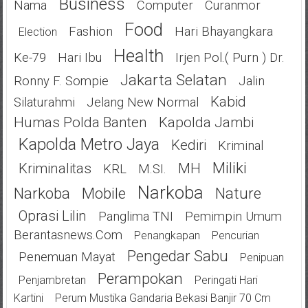
Business
Nama
Computer
Curanmor
Food
Fashion
Hari Bhayangkara
Election
Health
Ke-79
Hari Ibu
Irjen Pol.( Purn ) Dr.
Jakarta Selatan
Ronny F. Sompie
Jalin
Kabid
Silaturahmi
Jelang New Normal
Humas Polda Banten
Kapolda Jambi
Kapolda Metro Jaya
Kediri
Kriminal
Miliki
Kriminalitas
MH
KRL
M.SI.
Narkoba
Narkoba
Mobile
Nature
Oprasi Lilin
Panglima TNI
Pemimpin Umum
Berantasnews.com
Penangkapan
Pencurian
Pengedar Sabu
Penemuan Mayat
Penipuan
Perampokan
Penjambretan
Peringati Hari
Kartini
Perum Mustika Gandaria Bekasi Banjir 70 Cm