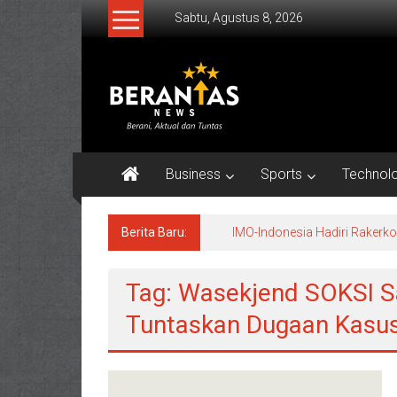
Lompat
Sabtu, Agustus 8, 2026
ke
konten
BERANTAS
NEWS
Berani,
Aktual
Business
Sports
Technol
&
Tuntas.
Berita Baru:
IMO-Indonesia Hadiri Raker
Tag: Wasekjend SOKSI S
Tuntaskan Dugaan Kasus