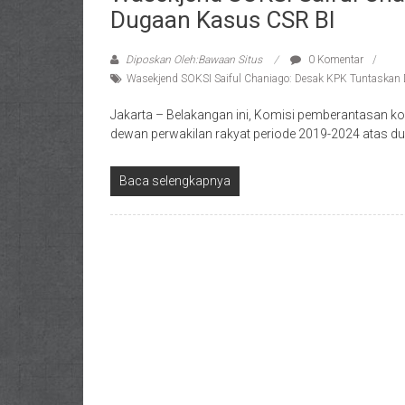
Dugaan Kasus CSR BI
Diposkan Oleh:Bawaan Situs
0 Komentar
Wasekjend SOKSI Saiful Chaniago: Desak KPK Tuntaskan
Jakarta – Belakangan ini, Komisi pemberantasan ko
dewan perwakilan rakyat periode 2019-2024 atas d
Baca selengkapnya