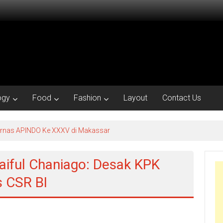
ogy
Food
Fashion
Layout
Contact Us
kornas APINDO Ke XXXV di Makassar
aiful Chaniago: Desak KPK
 CSR BI