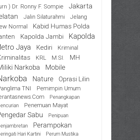
Jakarta
urn ) Dr. Ronny F. Sompie
elatan
Jalin Silaturahmi
Jelang
Kabid Humas Polda
ew Normal
Kapolda
anten
Kapolda Jambi
etro Jaya
Kediri
Kriminal
riminalitas
MH
KRL
M.SI.
Miliki Narkoba
Mobile
Narkoba
Nature
Oprasi Lilin
Panglima TNI
Pemimpin Umum
erantasnews.com
Penangkapan
Penemuan Mayat
encurian
Pengedar Sabu
Penipuan
Perampokan
enjambretan
eringati Hari Kartini
Perum Mustika