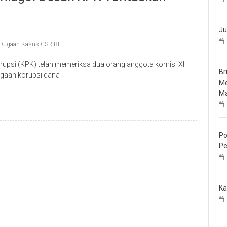
Ju
 Dugaan Kasus CSR BI
rupsi (KPK) telah memeriksa dua orang anggota komisi XI
Br
ugaan korupsi dana
Me
Ma
Po
Pe
Ka