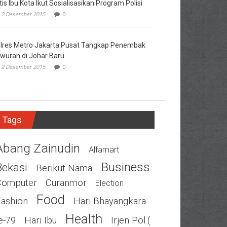
tis Ibu Kota Ikut Sosialisasikan Program Polisi
2 Desember 2015
0
lres Metro Jakarta Pusat Tangkap Penembak
wuran di Johar Baru
2 Desember 2015
0
Tags
Abang Zainudin
Alfamart
Business
Bekasi
Berikut Nama
Computer
Curanmor
Election
Food
Fashion
Hari Bhayangkara
Health
e-79
Hari Ibu
Irjen Pol.(