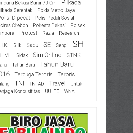
Pilkada
ndaria Bekasi Banjir 70 Cm
ilkada Serentak
Polda Metro Jaya
olisi Dipecat
Polisi Peduli Sosial
olres Cirebon
Polresta Bekasi
Polsek
Protest
ambora
Razia
Research
SH
SE
Sabu
.I.K.
S.Ik
Senpi
Sim Online
STNK
SH.MH
Sidak
Tahun Baru
ahu
Tahun Baru
016
Terduga Teroris
Teroris
TNI
Travel
ilang
TNI AD
Untuk
njaga Kondusifitas
UU ITE
WNA