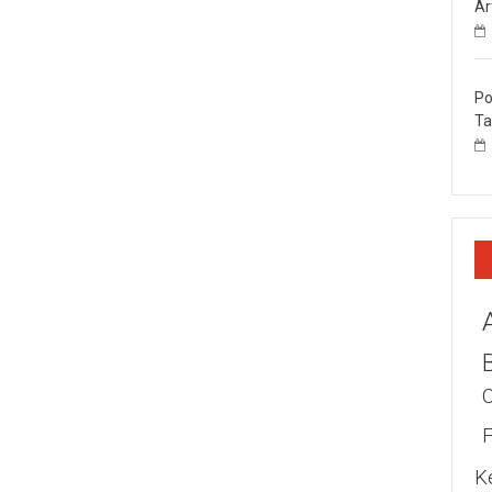
Ar
Po
Ta
K