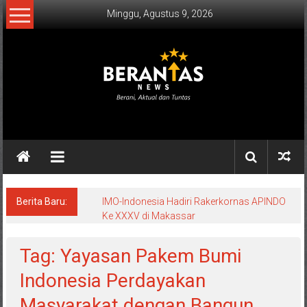
Lompat
Minggu, Agustus 9, 2026
ke
konten
BERANTAS
NEWS
Berani,
Aktual
&
Berita Baru:
IMO-Indonesia Hadiri Rakerkornas APINDO
Ke XXXV di Makassar
Tuntas.
Tag: Yayasan Pakem Bumi
Indonesia Perdayakan
Masyarakat dengan Bangun