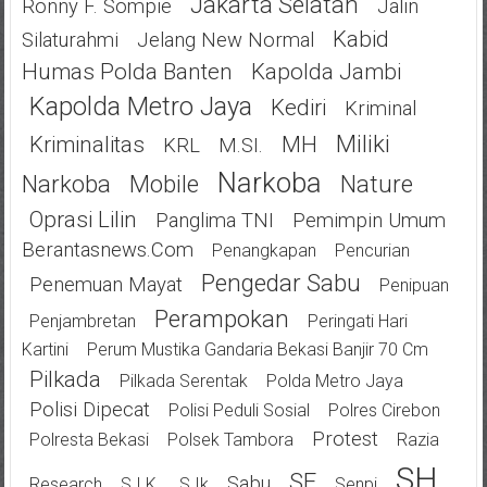
Jakarta Selatan
Ronny F. Sompie
Jalin
Kabid
Silaturahmi
Jelang New Normal
Humas Polda Banten
Kapolda Jambi
Kapolda Metro Jaya
Kediri
Kriminal
Miliki
Kriminalitas
MH
KRL
M.SI.
Narkoba
Narkoba
Mobile
Nature
Oprasi Lilin
Panglima TNI
Pemimpin Umum
Berantasnews.com
Penangkapan
Pencurian
Pengedar Sabu
Penemuan Mayat
Penipuan
Perampokan
Penjambretan
Peringati Hari
Kartini
Perum Mustika Gandaria Bekasi Banjir 70 Cm
Pilkada
Pilkada Serentak
Polda Metro Jaya
Polisi Dipecat
Polisi Peduli Sosial
Polres Cirebon
Protest
Polresta Bekasi
Polsek Tambora
Razia
SH
SE
Sabu
Research
S.I.K.
S.Ik
Senpi