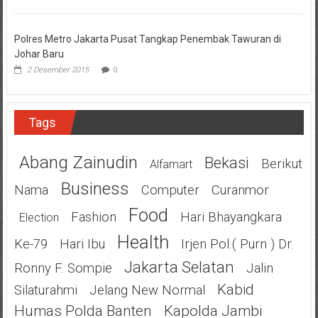
Polres Metro Jakarta Pusat Tangkap Penembak Tawuran di
Johar Baru
2 Desember 2015
0
Tags
Abang Zainudin
Bekasi
Berikut
Alfamart
Business
Nama
Computer
Curanmor
Food
Fashion
Hari Bhayangkara
Election
Health
Ke-79
Hari Ibu
Irjen Pol.( Purn ) Dr.
Jakarta Selatan
Ronny F. Sompie
Jalin
Kabid
Silaturahmi
Jelang New Normal
Humas Polda Banten
Kapolda Jambi