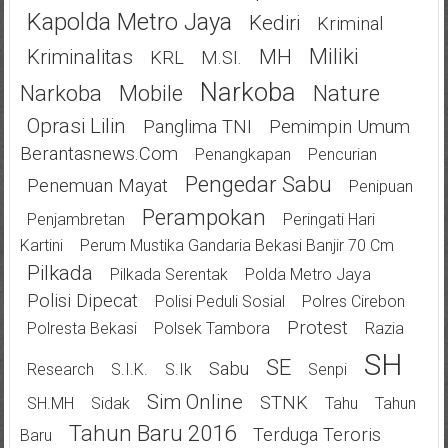
Kapolda Metro Jaya
Kediri
Kriminal
Miliki
Kriminalitas
MH
KRL
M.SI.
Narkoba
Narkoba
Mobile
Nature
Oprasi Lilin
Panglima TNI
Pemimpin Umum
Berantasnews.com
Penangkapan
Pencurian
Pengedar Sabu
Penemuan Mayat
Penipuan
Perampokan
Penjambretan
Peringati Hari
Kartini
Perum Mustika Gandaria Bekasi Banjir 70 Cm
Pilkada
Pilkada Serentak
Polda Metro Jaya
Polisi Dipecat
Polisi Peduli Sosial
Polres Cirebon
Protest
Polresta Bekasi
Polsek Tambora
Razia
SH
SE
Sabu
Research
S.I.K.
S.Ik
Senpi
Sim Online
STNK
SH.MH
Sidak
Tahu
Tahun
Tahun Baru 2016
Terduga Teroris
Baru