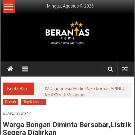
Lompat
Minggu, Agustus 9, 2026
ke
konten
BERANTAS
NEWS
Berani,
Aktual
&
Berita Baru:
IMO-Indonesia Hadiri Rakerkornas APINDO
Ke XXXV di Makassar
Tuntas.
Daerah
Topik Utama
8 Januari 2017
Warga Bongan Diminta Bersabar,Listrik
Segera Dialirkan