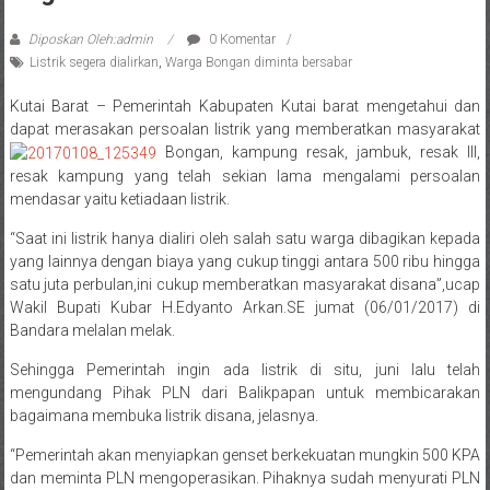
Diposkan Oleh:admin
0 Komentar
Listrik segera dialirkan
,
Warga Bongan diminta bersabar
Kutai Barat – Pemerintah Kabupaten Kutai barat mengetahui dan
dapat merasakan persoalan listrik yang memberatkan masyarakat
Bongan, kampung resak, jambuk, resak III,
resak kampung yang telah sekian lama mengalami persoalan
mendasar yaitu ketiadaan listrik.
“Saat ini listrik hanya dialiri oleh salah satu warga dibagikan kepada
yang lainnya dengan biaya yang cukup tinggi antara 500 ribu hingga
satu juta perbulan,ini cukup memberatkan masyarakat disana”,ucap
Wakil Bupati Kubar H.Edyanto Arkan.SE jumat (06/01/2017) di
Bandara melalan melak.
Sehingga Pemerintah ingin ada listrik di situ, juni lalu telah
mengundang Pihak PLN dari Balikpapan untuk membicarakan
bagaimana membuka listrik disana, jelasnya.
“Pemerintah akan menyiapkan genset berkekuatan mungkin 500 KPA
dan meminta PLN mengoperasikan. Pihaknya sudah menyurati PLN