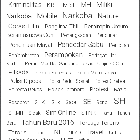
Miliki
Kriminalitas
MH
KRL
M.SI.
Narkoba
Narkoba
Mobile
Nature
Oprasi Lilin
Panglima TNI
Pemimpin Umum
Berantasnews.com
Penangkapan
Pencurian
Pengedar Sabu
Penemuan Mayat
Penipuan
Perampokan
Penjambretan
Peringati Hari
Kartini
Perum Mustika Gandaria Bekasi Banjir 70 Cm
Pilkada
Pilkada Serentak
Polda Metro Jaya
Polisi Dipecat
Polisi Peduli Sosial
Polres Cirebon
Protest
Polresta Bekasi
Polsek Tambora
Razia
SH
SE
Sabu
Research
S.I.K.
S.Ik
Senpi
Sim Online
STNK
SH.MH
Sidak
Tahu
Tahun
Tahun Baru 2016
Terduga Teroris
Baru
TNI
Travel
Teroris
Tilang
TNI AD
Untuk