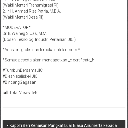
(Wakil Menteri Transmigrasi RI)
2. Ir. H. Ahmad Riza Patria, M.B.A.
(Wakil Menteri Desa RI)
*MODERATOR*
Dr. Ir. Walneg S. Jas, M.M.
(Dosen Teknologi Industri Pertanian UICI)
*Acara ini gratis dan terbuka untuk umum.*
*Semua peserta akan mendapatkan _e-certificate_!*
#TumbuhBersamaUICI
#DiesNataliske4UICI
#BincangGagasan
Total Views:
546
Navigasi
Kapolri Beri Kenaikan Pangkat Luar Biasa Anumerta kepada