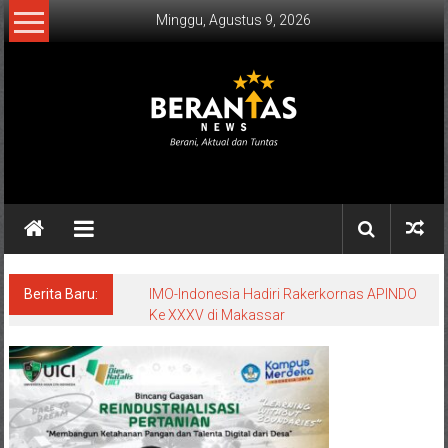
Lompat
Minggu, Agustus 9, 2026
ke
konten
BERANTAS
NEWS
Berani,
Aktual
&
Berita Baru:
IMO-Indonesia Hadiri Rakerkornas APINDO
Ke XXXV di Makassar
Tuntas.