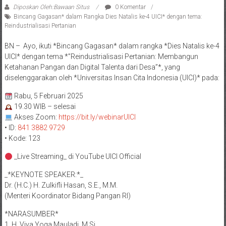
Diposkan Oleh:Bawaan Situs
0 Komentar
Bincang Gagasan* dalam Rangka Dies Natalis ke-4 UICI* dengan tema:
Reindustrialisasi Pertanian
BN – Ayo, ikuti *Bincang Gagasan* dalam rangka *Dies Natalis ke-4
UICI* dengan tema *”Reindustrialisasi Pertanian: Membangun
Ketahanan Pangan dan Digital Talenta dari Desa”*, yang
diselenggarakan oleh *Universitas Insan Cita Indonesia (UICI)* pada:
Rabu, 5 Februari 2025
19.30 WIB – selesai
Akses Zoom:
https://bit.ly/webinarUICI
• ID:
841 3882 9729
• Kode: 123
_Live Streaming_ di YouTube UICI Official
_*KEYNOTE SPEAKER:*_
Dr. (H.C.) H. Zulkifli Hasan, S.E., M.M.
(Menteri Koordinator Bidang Pangan RI)
*NARASUMBER*
1. H. Viva Yoga Mauladi, M.Si.