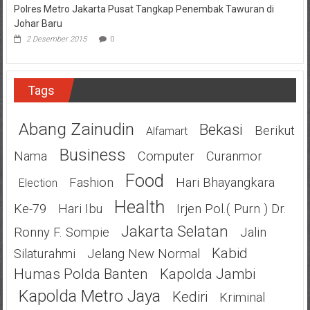
Polres Metro Jakarta Pusat Tangkap Penembak Tawuran di
Johar Baru
2 Desember 2015
0
Tags
Abang Zainudin
Bekasi
Berikut
Alfamart
Business
Nama
Computer
Curanmor
Food
Fashion
Hari Bhayangkara
Election
Health
Ke-79
Hari Ibu
Irjen Pol.( Purn ) Dr.
Jakarta Selatan
Ronny F. Sompie
Jalin
Kabid
Silaturahmi
Jelang New Normal
Humas Polda Banten
Kapolda Jambi
Kapolda Metro Jaya
Kediri
Kriminal