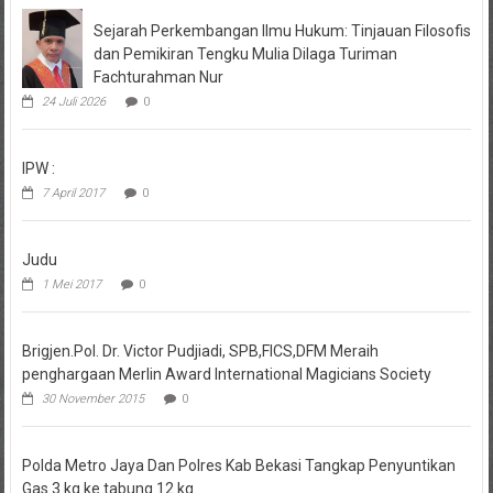
Sejarah Perkembangan Ilmu Hukum: Tinjauan Filosofis
dan Pemikiran Tengku Mulia Dilaga Turiman
Fachturahman Nur
24 Juli 2026
0
IPW :
7 April 2017
0
Judu
1 Mei 2017
0
Brigjen.Pol. Dr. Victor Pudjiadi, SPB,FICS,DFM Meraih
penghargaan Merlin Award International Magicians Society
30 November 2015
0
Polda Metro Jaya Dan Polres Kab Bekasi Tangkap Penyuntikan
Gas 3 kg ke tabung 12 kg