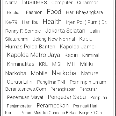
Business
Nama
Computer
Curanmor
Food
Fashion
Hari Bhayangkara
Election
Health
Ke-79
Hari Ibu
Irjen Pol.( Purn ) Dr.
Jakarta Selatan
Ronny F. Sompie
Jalin
Kabid
Silaturahmi
Jelang New Normal
Humas Polda Banten
Kapolda Jambi
Kapolda Metro Jaya
Kediri
Kriminal
Miliki
Kriminalitas
MH
KRL
M.SI.
Narkoba
Narkoba
Mobile
Nature
Oprasi Lilin
Panglima TNI
Pemimpin Umum
Berantasnews.com
Penangkapan
Pencurian
Pengedar Sabu
Penemuan Mayat
Penipuan
Perampokan
Penjambretan
Peringati Hari
Kartini
Perum Mustika Gandaria Bekasi Banjir 70 Cm