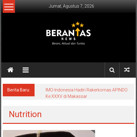
Lompat
Jumat, Agustus 7, 2026
ke
konten
BERANTAS
NEWS
Berani,
Aktual
&
Berita Baru:
IMO-Indonesia Hadiri Rakerkornas APINDO
Ke XXXV di Makassar
Tuntas.
Nutrition