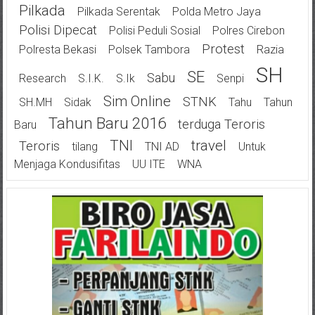
Pilkada
Pilkada Serentak
Polda Metro Jaya
Polisi Dipecat
Polisi Peduli Sosial
Polres Cirebon
Protest
Polresta Bekasi
Polsek Tambora
Razia
SH
SE
Sabu
Research
S.I.K.
S.Ik
Senpi
Sim Online
STNK
SH.MH
Sidak
Tahu
Tahun
Tahun Baru 2016
Terduga Teroris
Baru
TNI
Travel
Teroris
Tilang
TNI AD
Untuk
Menjaga Kondusifitas
UU ITE
WNA