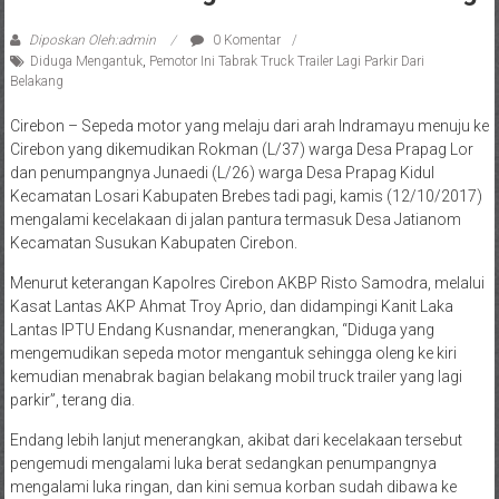
Diposkan Oleh:admin
0 Komentar
Diduga Mengantuk
,
Pemotor Ini Tabrak Truck Trailer Lagi Parkir Dari
Belakang
Cirebon – Sepeda motor yang melaju dari arah Indramayu menuju ke
Cirebon yang dikemudikan Rokman (L/37) warga Desa Prapag Lor
dan penumpangnya Junaedi (L/26) warga Desa Prapag Kidul
Kecamatan Losari Kabupaten Brebes tadi pagi, kamis (12/10/2017)
mengalami kecelakaan di jalan pantura termasuk Desa Jatianom
Kecamatan Susukan Kabupaten Cirebon.
Menurut keterangan Kapolres Cirebon AKBP Risto Samodra, melalui
Kasat Lantas AKP Ahmat Troy Aprio, dan didampingi Kanit Laka
Lantas IPTU Endang Kusnandar, menerangkan, “Diduga yang
mengemudikan sepeda motor mengantuk sehingga oleng ke kiri
kemudian menabrak bagian belakang mobil truck trailer yang lagi
parkir”, terang dia.
Endang lebih lanjut menerangkan, akibat dari kecelakaan tersebut
pengemudi mengalami luka berat sedangkan penumpangnya
mengalami luka ringan, dan kini semua korban sudah dibawa ke