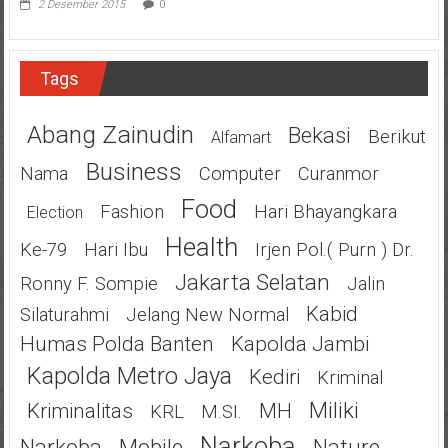
2 Desember 2015
0
Tags
Abang Zainudin
Bekasi
Berikut
Alfamart
Business
Nama
Computer
Curanmor
Food
Fashion
Hari Bhayangkara
Election
Health
Ke-79
Hari Ibu
Irjen Pol.( Purn ) Dr.
Jakarta Selatan
Ronny F. Sompie
Jalin
Kabid
Silaturahmi
Jelang New Normal
Humas Polda Banten
Kapolda Jambi
Kapolda Metro Jaya
Kediri
Kriminal
Miliki
Kriminalitas
MH
KRL
M.SI.
Narkoba
Narkoba
Mobile
Nature