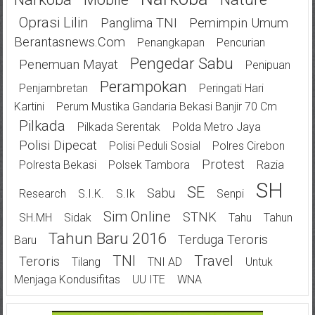
Oprasi Lilin
Panglima TNI
Pemimpin Umum
Berantasnews.com
Penangkapan
Pencurian
Pengedar Sabu
Penemuan Mayat
Penipuan
Perampokan
Penjambretan
Peringati Hari
Kartini
Perum Mustika Gandaria Bekasi Banjir 70 Cm
Pilkada
Pilkada Serentak
Polda Metro Jaya
Polisi Dipecat
Polisi Peduli Sosial
Polres Cirebon
Protest
Polresta Bekasi
Polsek Tambora
Razia
SH
SE
Sabu
Research
S.I.K.
S.Ik
Senpi
Sim Online
STNK
SH.MH
Sidak
Tahu
Tahun
Tahun Baru 2016
Terduga Teroris
Baru
TNI
Travel
Teroris
Tilang
TNI AD
Untuk
Menjaga Kondusifitas
UU ITE
WNA