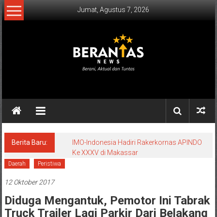
Lompat
Jumat, Agustus 7, 2026
ke
konten
BERANTAS
NEWS
Berani,
Aktual
&
Berita Baru:
IMO-Indonesia Hadiri Rakerkornas APINDO
Ke XXXV di Makassar
Tuntas.
Daerah
Peristiwa
12 Oktober 2017
Diduga Mengantuk, Pemotor Ini Tabrak
Truck Trailer Lagi Parkir Dari Belakang