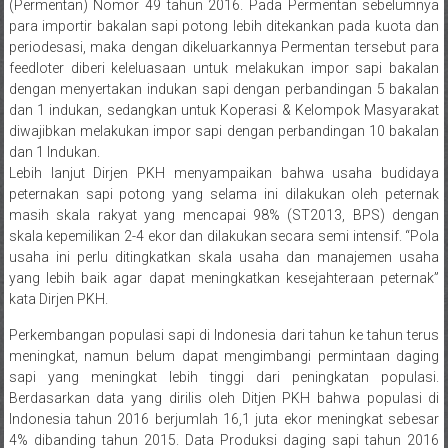
(Permentan) Nomor 49 tahun 2016. Pada Permentan sebelumnya
para importir bakalan sapi potong lebih ditekankan pada kuota dan
periodesasi, maka dengan dikeluarkannya Permentan tersebut para
feedloter diberi keleluasaan untuk melakukan impor sapi bakalan
dengan menyertakan indukan sapi dengan perbandingan 5 bakalan
dan 1 indukan, sedangkan untuk Koperasi & Kelompok Masyarakat
diwajibkan melakukan impor sapi dengan perbandingan 10 bakalan
dan 1 Indukan.
Lebih lanjut Dirjen PKH menyampaikan bahwa usaha budidaya
peternakan sapi potong yang selama ini dilakukan oleh peternak
masih skala rakyat yang mencapai 98% (ST2013, BPS) dengan
skala kepemilikan 2-4 ekor dan dilakukan secara semi intensif. “Pola
usaha ini perlu ditingkatkan skala usaha dan manajemen usaha
yang lebih baik agar dapat meningkatkan kesejahteraan peternak”
kata Dirjen PKH.
Perkembangan populasi sapi di Indonesia dari tahun ke tahun terus
meningkat, namun belum dapat mengimbangi permintaan daging
sapi yang meningkat lebih tinggi dari peningkatan populasi.
Berdasarkan data yang dirilis oleh Ditjen PKH bahwa populasi di
Indonesia tahun 2016 berjumlah 16,1 juta ekor meningkat sebesar
4% dibanding tahun 2015. Data Produksi daging sapi tahun 2016