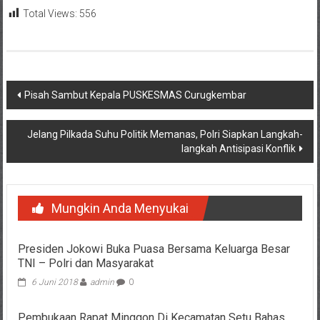
Total Views:
556
Navigasi
Pisah Sambut Kepala PUSKESMAS Curugkembar
pos
Jelang Pilkada Suhu Politik Memanas, Polri Siapkan Langkah-
langkah Antisipasi Konflik
Mungkin Anda Menyukai
Presiden Jokowi Buka Puasa Bersama Keluarga Besar
TNI – Polri dan Masyarakat
6 Juni 2018
admin
0
Pembukaan Rapat Minggon Di Kecamatan Setu Bahas