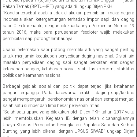
Perbibitan pada 7 (tujuh) Balai Pembibitan Ternak Unggul – Hijauan
Pakan Ternak (BPTU-HPT) yang ada di lingkup Ditjen PKH.
“Kondisi tersebut apabila tidak dilakukan pembibitan, maka negara
Indonesia akan ketergantungan terhadap impor sapi dan daging
sapi. Oleh karena itu, dengan dikeluarkannya Permentan Nomor 49
tahun 2016, maka para perusahaan feedloter wajib melakukan
pembibitan sapi potong” himbaunya.
Usaha peternakan sapi potong memiliki arti yang sangat penting
untuk menjamin kecukupan penyediaan daging nasional. Disisi lain
masalah penyediaan daging sapi sangat berkaitan erat dengan
ketahanan pangan, ketahanan sosial, stabilitas ekonomi, stabilitas
politik dan keamanan nasional.
Berbagai gejolak sosial dan politik dapat terjadi jika ketahanan
pangan terganggu. Pada dasawarsa terakhir, daging sapi/kerbau
sangat mempengaruhi perekonomian nasional dan sempat menjadi
salah satu sumber dari lima besar penyebab inflasi.
“Salah satu upaya yang dilakukan oleh Ditjen PKH tahun 2017 yaitu
lebih memfokuskan Kegiatan IB dengan telah dicanangkannya
Upaya Khusus Percepatan Peningkatan Populasi Sapi dan Kerbau
Bunting, yang lebih dikenal dengan UPSUS SIWAB” ungkap Dirjen