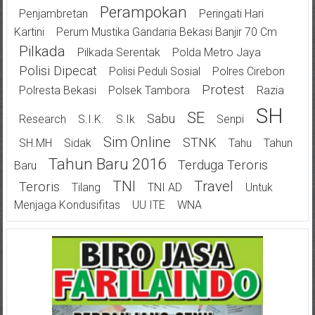
Perampokan
Penjambretan
Peringati Hari
Kartini
Perum Mustika Gandaria Bekasi Banjir 70 Cm
Pilkada
Pilkada Serentak
Polda Metro Jaya
Polisi Dipecat
Polisi Peduli Sosial
Polres Cirebon
Protest
Polresta Bekasi
Polsek Tambora
Razia
SH
SE
Sabu
Research
S.I.K.
S.Ik
Senpi
Sim Online
STNK
SH.MH
Sidak
Tahu
Tahun
Tahun Baru 2016
Terduga Teroris
Baru
TNI
Travel
Teroris
Tilang
TNI AD
Untuk
Menjaga Kondusifitas
UU ITE
WNA