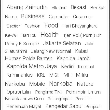
Abang Zainudin
Bekasi
Berikut
Alfamart
Business
Nama
Computer
Curanmor
Food
Fashion
Hari Bhayangkara
Election
Health
Ke-79
Hari Ibu
Irjen Pol.( Purn ) Dr.
Jakarta Selatan
Ronny F. Sompie
Jalin
Kabid
Silaturahmi
Jelang New Normal
Humas Polda Banten
Kapolda Jambi
Kapolda Metro Jaya
Kediri
Kriminal
Miliki
Kriminalitas
MH
KRL
M.SI.
Narkoba
Narkoba
Mobile
Nature
Oprasi Lilin
Panglima TNI
Pemimpin Umum
Berantasnews.com
Penangkapan
Pencurian
Pengedar Sabu
Penemuan Mayat
Penipuan