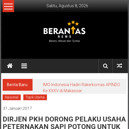
Lompat
Sabtu, Agustus 8, 2026
ke
konten
BERANTAS
NEWS
Berani,
Aktual
&
Berita Baru:
IMO-Indonesia Hadiri Rakerkornas APINDO
Ke XXXV di Makassar
Tuntas.
Nasional
Topik Utama
31 Januari 2017
DIRJEN PKH DORONG PELAKU USAHA
PETERNAKAN SAPI POTONG UNTUK