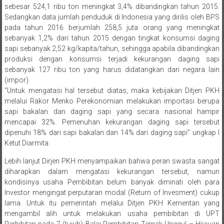
sebesar 524,1 ribu ton meningkat 3,4% dibandingkan tahun 2015.
Sedangkan data jumlah penduduk di Indonesia yang dirilis oleh BPS
pada tahun 2016 berjumlah 258,5 juta orang yang meningkat
sebanyak 1,2% dari tahun 2015 dengan tingkat konsumsi daging
sapi sebanyak 2,52 kg/kapita/tahun, sehingga apabila dibandingkan
produksi dengan konsumsi terjadi kekurangan daging sapi
sebanyak 127 ribu ton yang harus didatangkan dari negara lain
(impor).
“Untuk mengatasi hal tersebut diatas, maka kebijakan Ditjen PKH
melalui Rakor Menko Perekonomian melakukan importasi berupa
sapi bakalan dan daging sapi yang secara nasional hampir
mencapai 32%. Pemenuhan kekurangan daging sapi tersebut
dipenuhi 18% dari sapi bakalan dan 14% dari daging sapi” ungkap I
Ketut Diarmita.
Lebih lanjut Dirjen PKH menyampaikan bahwa peran swasta sangat
diharapkan dalam mengatasi kekurangan tersebut, namun
kondisinya usaha Pembibitan belum banyak diminati oleh para
Investor mengingat perputaran modal (Return of Invesment) cukup
lama. Untuk itu pemerintah melalui Ditjen PKH Kementan yang
mengambil alih untuk melakukan usaha pembibitan di UPT