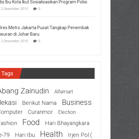
tis Ibu Kota Ikut Sosialisasikan Program Polisi
2 Desember 2015
0
lres Metro Jakarta Pusat Tangkap Penembak
wuran di Johar Baru
2 Desember 2015
0
Tags
Abang Zainudin
Alfamart
Business
Bekasi
Berikut Nama
Computer
Curanmor
Election
Food
Fashion
Hari Bhayangkara
Health
e-79
Hari Ibu
Irjen Pol.(