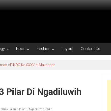
ogy
Food
Fashion
Layout
Contact Us
kornas APINDO Ke XXXV di Makassar
3 Pilar Di Ngadiluwih
Gerak Jalan 3 Pilar Di Ngadiluwih Kediri