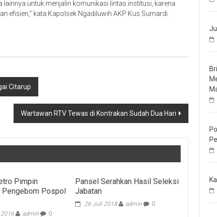
 lainnya untuk menjalin komunikasi lintas institusi, karena
dan efisien,” kata Kapolsek Ngadiluwih AKP Kus Sumardi.
Ju
Br
Me
ai Citarup
Ma
Wartawan RTV Tewas di Kontrakan Sudah Dua Hari
Po
Pe
Ka
etro Pimpin
Pansel Serahkan Hasil Seleksi
n Pengebom Pospol
Jabatan
26 Juli 2018
admin
0
i 2016
admin
0