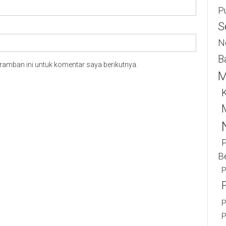
P
S
N
B
ramban ini untuk komentar saya berikutnya.
M
K
B
P
P
P