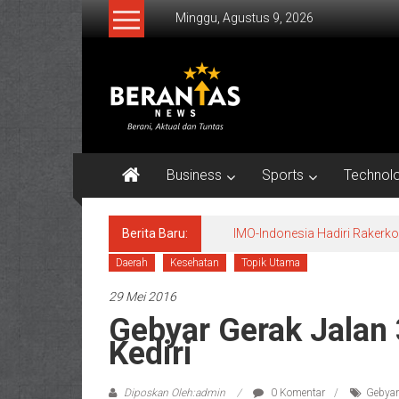
Lompat
Minggu, Agustus 9, 2026
ke
konten
BERANTAS
NEWS
Berani,
Aktual
Business
Sports
Technol
&
Tuntas.
Berita Baru:
IMO-Indonesia Hadiri Raker
Daerah
Kesehatan
Topik Utama
29 Mei 2016
Gebyar Gerak Jalan 
Kediri
Diposkan Oleh:admin
0 Komentar
Gebyar 