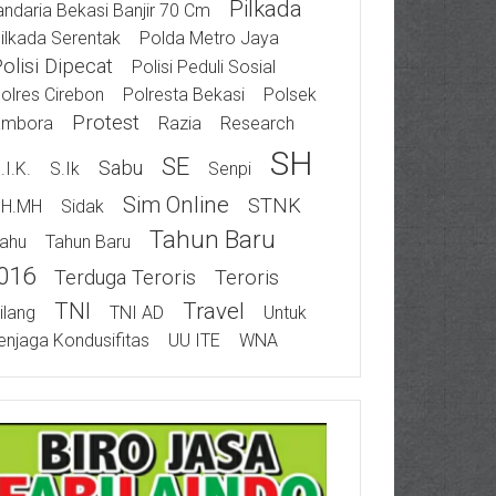
Pilkada
ndaria Bekasi Banjir 70 Cm
ilkada Serentak
Polda Metro Jaya
olisi Dipecat
Polisi Peduli Sosial
olres Cirebon
Polresta Bekasi
Polsek
Protest
ambora
Razia
Research
SH
SE
Sabu
.I.K.
S.Ik
Senpi
Sim Online
STNK
SH.MH
Sidak
Tahun Baru
ahu
Tahun Baru
016
Terduga Teroris
Teroris
TNI
Travel
ilang
TNI AD
Untuk
njaga Kondusifitas
UU ITE
WNA