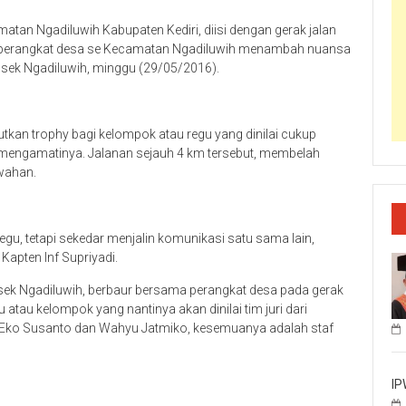
tan Ngadiluwih Kabupaten Kediri, diisi dengan gerak jalan
2 perangkat desa se Kecamatan Ngadiluwih menambah nuansa
lsek Ngadiluwih, minggu (29/05/2016).
butkan trophy bagi kelompok atau regu yang dinilai cukup
 mengamatinya. Jalanan sejauh 4 km tersebut, membelah
wahan.
 regu, tetapi sekedar menjalin komunikasi satu sama lain,
Kapten Inf Supriyadi.
sek Ngadiluwih, berbaur bersama perangkat desa pada gerak
gu atau kelompok yang nantinya akan dinilai tim juri dari
, Eko Susanto dan Wahyu Jatmiko, kesemuanya adalah staf
IP