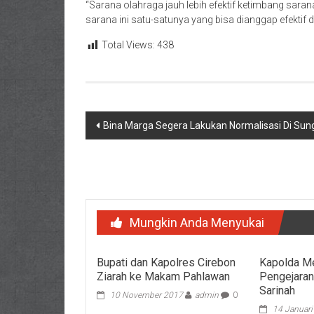
“Sarana olahraga jauh lebih efektif ketimbang sarana
sarana ini satu-satunya yang bisa dianggap efektif 
Total Views:
438
Navigasi
Bina Marga Segera Lakukan Normalisasi Di Sung
pos
Mungkin Anda Menyukai
Bupati dan Kapolres Cirebon
Kapolda M
Ziarah ke Makam Pahlawan
Pengejara
Sarinah
10 November 2017
admin
0
14 Januar