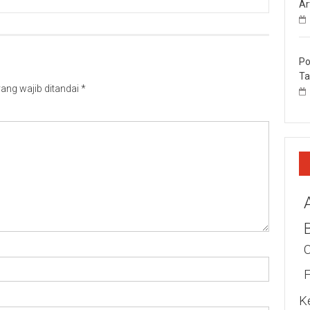
Ar
Po
Ta
ang wajib ditandai
*
K