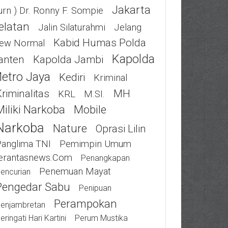
Jakarta
urn ) Dr. Ronny F. Sompie
elatan
Jalin Silaturahmi
Jelang
Kabid Humas Polda
ew Normal
Kapolda
anten
Kapolda Jambi
etro Jaya
Kediri
Kriminal
riminalitas
MH
KRL
M.SI.
Miliki Narkoba
Mobile
Narkoba
Nature
Oprasi Lilin
Panglima TNI
Pemimpin Umum
erantasnews.com
Penangkapan
Penemuan Mayat
encurian
Pengedar Sabu
Penipuan
Perampokan
enjambretan
eringati Hari Kartini
Perum Mustika