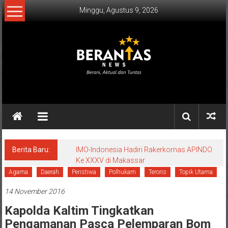
Lompat
Minggu, Agustus 9, 2026
ke
konten
BERANTAS
NEWS
Berani,
Aktual
&
Berita Baru:
IMO-Indonesia Hadiri Rakerkornas APINDO
Ke XXXV di Makassar
Tuntas.
Agama
Daerah
Peristiwa
Polhukam
Teroris
Topik Utama
14 November 2016
Kapolda Kaltim Tingkatkan
Pengamanan Pasca Pelemparan Bom