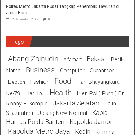
Polres Metro Jakarta Pusat Tangkap Penembak Tawuran di
Johar Baru
2 Desember 2015
0
Tags
Abang Zainudin
Bekasi
Berikut
Alfamart
Business
Nama
Computer
Curanmor
Food
Fashion
Hari Bhayangkara
Election
Health
Ke-79
Hari Ibu
Irjen Pol.( Purn ) Dr.
Jakarta Selatan
Ronny F. Sompie
Jalin
Kabid
Silaturahmi
Jelang New Normal
Humas Polda Banten
Kapolda Jambi
Kapolda Metro Jaya
Kediri
Kriminal