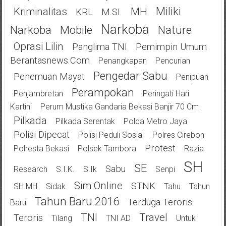
Miliki
Kriminalitas
MH
KRL
M.SI.
Narkoba
Narkoba
Mobile
Nature
Oprasi Lilin
Panglima TNI
Pemimpin Umum
Berantasnews.com
Penangkapan
Pencurian
Pengedar Sabu
Penemuan Mayat
Penipuan
Perampokan
Penjambretan
Peringati Hari
Kartini
Perum Mustika Gandaria Bekasi Banjir 70 Cm
Pilkada
Pilkada Serentak
Polda Metro Jaya
Polisi Dipecat
Polisi Peduli Sosial
Polres Cirebon
Protest
Polresta Bekasi
Polsek Tambora
Razia
SH
SE
Sabu
Research
S.I.K.
S.Ik
Senpi
Sim Online
STNK
SH.MH
Sidak
Tahu
Tahun
Tahun Baru 2016
Terduga Teroris
Baru
TNI
Travel
Teroris
Tilang
TNI AD
Untuk