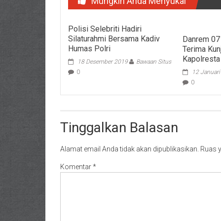
Mungkin Anda Menyukai
Polisi Selebriti Hadiri
Silaturahmi Bersama Kadiv
Danrem 07
Humas Polri
Terima Kun
Kapolrest
18 Desember 2019
Bawaan Situs
0
12 Januar
0
Tinggalkan Balasan
Alamat email Anda tidak akan dipublikasikan.
Ruas y
Komentar
*