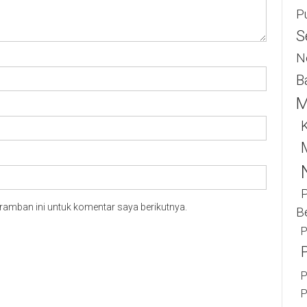
P
S
N
B
M
K
ramban ini untuk komentar saya berikutnya.
B
P
P
P