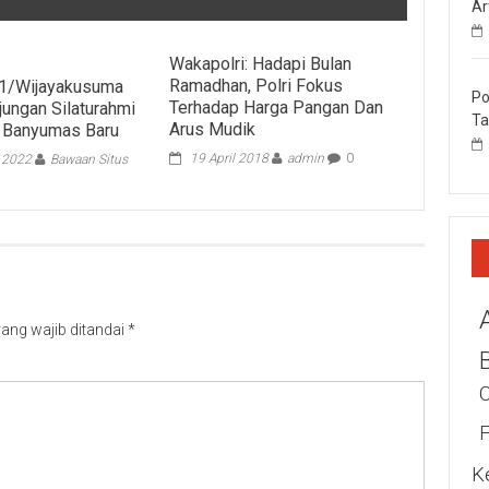
Ar
Wakapolri: Hadapi Bulan
Ramadhan, Polri Fokus
1/Wijayakusuma
Po
Terhadap Harga Pangan Dan
jungan Silaturahmi
Ta
Arus Mudik
a Banyumas Baru
19 April 2018
admin
0
i 2022
Bawaan Situs
ang wajib ditandai
*
K