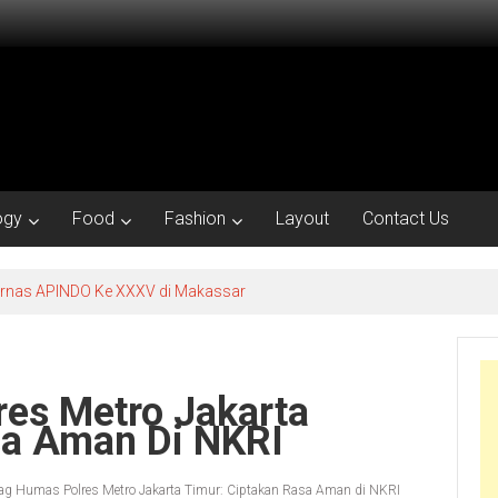
ogy
Food
Fashion
Layout
Contact Us
kornas APINDO Ke XXXV di Makassar
es Metro Jakarta
sa Aman Di NKRI
g Humas Polres Metro Jakarta Timur: Ciptakan Rasa Aman di NKRI