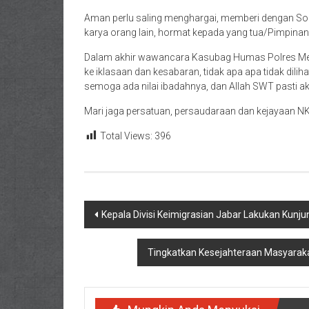
Aman perlu saling menghargai, memberi dengan Sop
karya orang lain, hormat kepada yang tua/Pimpin
Dalam akhir wawancara Kasubag Humas Polres Me
ke iklasaan dan kesabaran, tidak apa apa tidak dilih
semoga ada nilai ibadahnya, dan Allah SWT pasti ak
Mari jaga persatuan, persaudaraan dan kejayaan NKR
Total Views:
396
Navigasi
Kepala Divisi Keimigrasian Jabar Lakukan Kunjun
pos
Tingkatkan Kesejahteraan Masyaraka