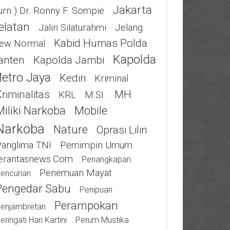
Jakarta
urn ) Dr. Ronny F. Sompie
elatan
Jalin Silaturahmi
Jelang
Kabid Humas Polda
ew Normal
Kapolda
anten
Kapolda Jambi
etro Jaya
Kediri
Kriminal
riminalitas
MH
KRL
M.SI.
Miliki Narkoba
Mobile
Narkoba
Nature
Oprasi Lilin
Panglima TNI
Pemimpin Umum
erantasnews.com
Penangkapan
Penemuan Mayat
encurian
Pengedar Sabu
Penipuan
Perampokan
enjambretan
eringati Hari Kartini
Perum Mustika