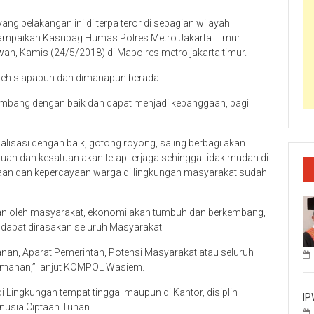
yang belakangan ini di terpa teror di sebagian wilayah
 sampaikan Kasubag Humas Polres Metro Jakarta Timur
 Kamis (24/5/2018) di Mapolres metro jakarta timur.
leh siapapun dan dimanapun berada.
mbang dengan baik dan dapat menjadi kebanggaan, bagi
lisasi dengan baik, gotong royong, saling berbagi akan
an dan kesatuan akan tetap terjaga sehingga tidak mudah di
aan dan kepercayaan warga di lingkungan masyarakat sudah
kan oleh masyarakat, ekonomi akan tumbuh dan berkembang,
 dapat dirasakan seluruh Masyarakat
nan, Aparat Pemerintah, Potensi Masyarakat atau seluruh
eamanan,” lanjut KOMPOL Wasiem.
, di Lingkungan tempat tinggal maupun di Kantor, disiplin
IP
nusia Ciptaan Tuhan.