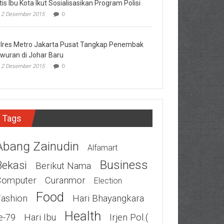
tis Ibu Kota Ikut Sosialisasikan Program Polisi
2 Desember 2015
0
lres Metro Jakarta Pusat Tangkap Penembak
wuran di Johar Baru
2 Desember 2015
0
Tags
Abang Zainudin
Alfamart
Business
Bekasi
Berikut Nama
Computer
Curanmor
Election
Food
Fashion
Hari Bhayangkara
Health
e-79
Hari Ibu
Irjen Pol.(