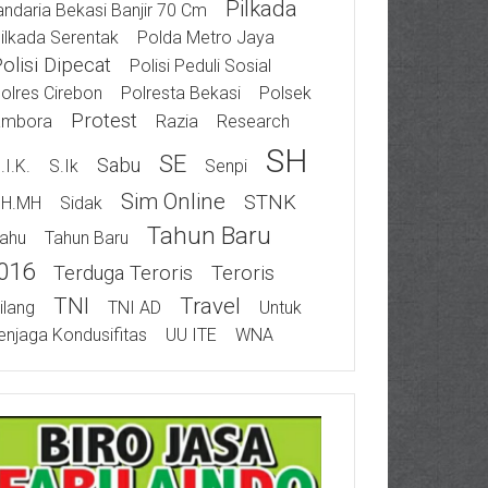
Pilkada
ndaria Bekasi Banjir 70 Cm
ilkada Serentak
Polda Metro Jaya
olisi Dipecat
Polisi Peduli Sosial
olres Cirebon
Polresta Bekasi
Polsek
Protest
ambora
Razia
Research
SH
SE
Sabu
.I.K.
S.Ik
Senpi
Sim Online
STNK
SH.MH
Sidak
Tahun Baru
ahu
Tahun Baru
016
Terduga Teroris
Teroris
TNI
Travel
ilang
TNI AD
Untuk
njaga Kondusifitas
UU ITE
WNA