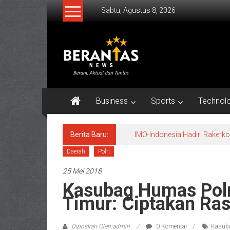
Lompat
Sabtu, Agustus 8, 2026
ke
konten
BERANTAS
NEWS
Berani,
Aktual
Business
Sports
Technol
&
Tuntas.
Berita Baru:
IMO-Indonesia Hadiri Raker
Daerah
Polri
25 Mei 2018
Kasubag Humas Polr
Timur: Ciptakan Ra
Diposkan Oleh:admin
0 Komentar
Kasuba