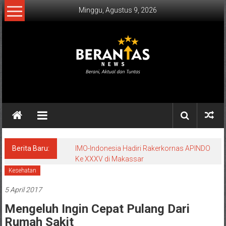
Lompat
Minggu, Agustus 9, 2026
ke
konten
BERANTAS
NEWS
Berani,
Aktual
&
Berita Baru:
IMO-Indonesia Hadiri Rakerkornas APINDO
Ke XXXV di Makassar
Tuntas.
Kesehatan
5 April 2017
Mengeluh Ingin Cepat Pulang Dari
Rumah Sakit