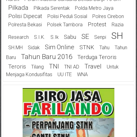
Pilkada
Pilkada Serentak
Polda Metro Jaya
Polisi Dipecat
Polisi Peduli Sosial
Polres Cirebon
Protest
Polresta Bekasi
Polsek Tambora
Razia
SH
SE
Sabu
Research
S.I.K.
S.Ik
Senpi
Sim Online
STNK
SH.MH
Sidak
Tahu
Tahun
Tahun Baru 2016
Terduga Teroris
Baru
TNI
Travel
Teroris
Tilang
TNI AD
Untuk
Menjaga Kondusifitas
UU ITE
WNA