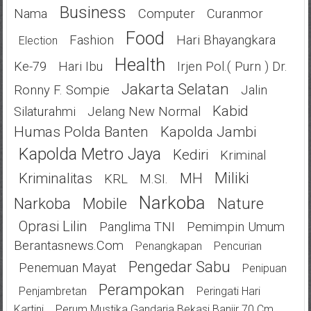
Business
Nama
Computer
Curanmor
Food
Fashion
Hari Bhayangkara
Election
Health
Ke-79
Hari Ibu
Irjen Pol.( Purn ) Dr.
Jakarta Selatan
Ronny F. Sompie
Jalin
Kabid
Silaturahmi
Jelang New Normal
Humas Polda Banten
Kapolda Jambi
Kapolda Metro Jaya
Kediri
Kriminal
Miliki
Kriminalitas
MH
KRL
M.SI.
Narkoba
Narkoba
Mobile
Nature
Oprasi Lilin
Panglima TNI
Pemimpin Umum
Berantasnews.com
Penangkapan
Pencurian
Pengedar Sabu
Penemuan Mayat
Penipuan
Perampokan
Penjambretan
Peringati Hari
Kartini
Perum Mustika Gandaria Bekasi Banjir 70 Cm