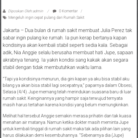
Diposkan Oleh:admin
0 Komentar
Mengeluh ingin cepat pulang dari Rumah Sakit
Jakarta – Dua bulan di rumah sakit membuat Julia Perez tak
sabar ingin pulang ke rumah. Ia pun kerap bertanya kapan
kondisinya akan kembali stabil seperti sedia kala. Sebagai
adik, Nia Anggie selalu berusaha membuat hati Jupe, sapaan
akrabnya tenang. Ia yakin kondisi sang kakak akan segara
stabil dengan tidak membutuhkan waktu lama.
“Tapi ya kondisinya menurun, dia gini kapan ya aku bisa stabil aku
bilang ya akan bisa stabil lagi secepatnya,” paparnya dalam Obsesi,
Selasa (4/4). Jupe memang telah merindukan suasana baru di luar
rumah sakit. Keinginannya yang hampir saja terwujud ternyata
masih harus tertahan karena kondisi yang belum memungkinkan.
Melihat hal tersebut Anggie semakin merasa prihatin dan tak kuasa
menahan air matanya. Namun ketika dokter masih meminta Jupe
untuk kembali tinggal di rumah sakit maka tak ada pilihan lain yang
harus dilakukan demi kesembuhannya. “Sebenarnya dia (Jupe)