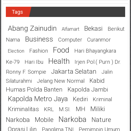
Tags
Abang Zainudin
Bekasi
Berikut
Alfamart
Business
Nama
Computer
Curanmor
Food
Fashion
Hari Bhayangkara
Election
Health
Ke-79
Hari Ibu
Irjen Pol.( Purn ) Dr.
Jakarta Selatan
Ronny F. Sompie
Jalin
Kabid
Silaturahmi
Jelang New Normal
Humas Polda Banten
Kapolda Jambi
Kapolda Metro Jaya
Kediri
Kriminal
Miliki
Kriminalitas
MH
KRL
M.SI.
Narkoba
Narkoba
Mobile
Nature
Oprasi Lilin
Panglima TNI
Pemimpin Umum