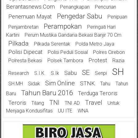
Berantasnews.com
Penangkapan
Pencurian
Pengedar Sabu
Penemuan Mayat
Penipuan
Perampokan
Penjambretan
Peringati Hari
Kartini
Perum Mustika Gandaria Bekasi Banjir 70 Cm
Pilkada
Pilkada Serentak
Polda Metro Jaya
Polisi Dipecat
Polisi Peduli Sosial
Polres Cirebon
Protest
Polresta Bekasi
Polsek Tambora
Razia
SH
SE
Sabu
Research
S.I.K.
S.Ik
Senpi
Sim Online
STNK
SH.MH
Sidak
Tahu
Tahun
Tahun Baru 2016
Terduga Teroris
Baru
TNI
Travel
Teroris
Tilang
TNI AD
Untuk
Menjaga Kondusifitas
UU ITE
WNA