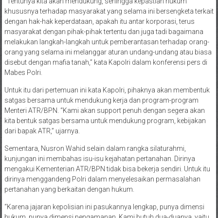
“Tentunya kita akan mendukung, sehingga kepastian hukum
khususnya terhadap masyarakat yang selama ini bersengketa terkait
dengan hak-hak keperdataan, apakah itu antar korporasi, terus
masyarakat dengan pihak-pihak tertentu dan juga tadi bagaimana
melakukan langkah-langkah untuk pemberantasan terhadap orang-
orang yang selama ini melanggar aturan undang-undang atau biasa
disebut dengan mafia tanah,” kata Kapolri dalam konferensi pers di
Mabes Polri.
Untuk itu dari pertemuan ini kata Kapolri, pihaknya akan membentuk
satgas bersama untuk mendukung kerja dan program-program
Menteri ATR/BPN. “Kami akan support penuh dengan segera akan
kita bentuk satgas bersama untuk mendukung program, kebijakan
dari bapak ATR,” ujarnya.
Sementara, Nusron Wahid selain dalam rangka silaturahmi,
kunjungan ini membahas isu-isu kejahatan pertanahan. Dirinya
mengakui Kementerian ATR/BPN tidak bisa bekerja sendiri. Untuk itu
dirinya menggandeng Polri dalam menyelesaikan permasalahan
pertanahan yang berkaitan dengan hukum.
“Karena jajaran kepolisian ini pasukannya lengkap, punya dimensi
hukum, punya dimensi pengamanan. Kami butuh dua-duanya, yaitu