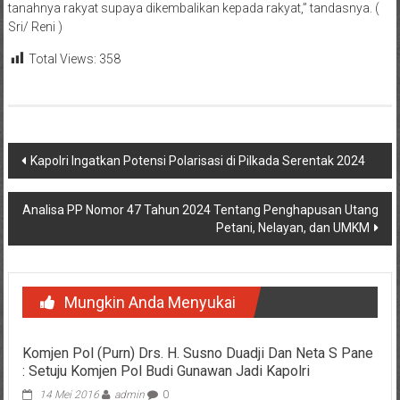
tanahnya rakyat supaya dikembalikan kepada rakyat,” tandasnya. (
Sri/ Reni )
Total Views:
358
Navigasi
Kapolri Ingatkan Potensi Polarisasi di Pilkada Serentak 2024
pos
Analisa PP Nomor 47 Tahun 2024 Tentang Penghapusan Utang
Petani, Nelayan, dan UMKM
Mungkin Anda Menyukai
Komjen Pol (Purn) Drs. H. Susno Duadji Dan Neta S Pane
: Setuju Komjen Pol Budi Gunawan Jadi Kapolri
14 Mei 2016
admin
0