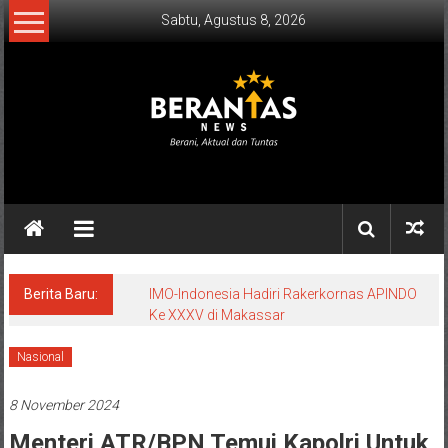
Lompat
Sabtu, Agustus 8, 2026
ke
konten
BERANTAS
NEWS
Berani,
Aktual
&
Berita Baru:
IMO-Indonesia Hadiri Rakerkornas APINDO
Ke XXXV di Makassar
Tuntas.
Nasional
8 November 2024
Menteri ATR/BPN Temui Kapolri Untuk