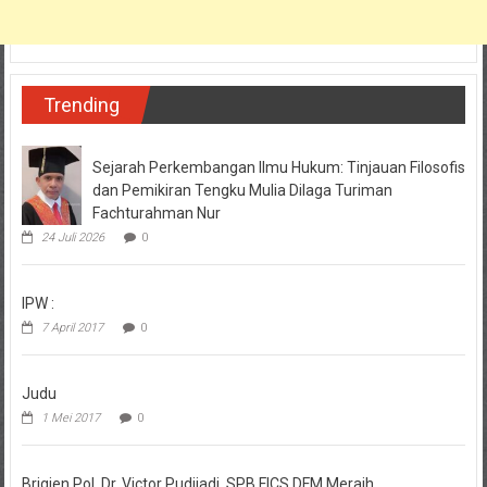
Trending
Sejarah Perkembangan Ilmu Hukum: Tinjauan Filosofis
dan Pemikiran Tengku Mulia Dilaga Turiman
Fachturahman Nur
24 Juli 2026
0
IPW :
7 April 2017
0
Judu
1 Mei 2017
0
Brigjen.Pol. Dr. Victor Pudjiadi, SPB,FICS,DFM Meraih