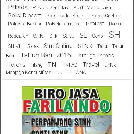
Pilkada
Pilkada Serentak
Polda Metro Jaya
Polisi Dipecat
Polisi Peduli Sosial
Polres Cirebon
Protest
Polresta Bekasi
Polsek Tambora
Razia
SH
SE
Sabu
Research
S.I.K.
S.Ik
Senpi
Sim Online
STNK
SH.MH
Sidak
Tahu
Tahun
Tahun Baru 2016
Terduga Teroris
Baru
TNI
Travel
Teroris
Tilang
TNI AD
Untuk
Menjaga Kondusifitas
UU ITE
WNA