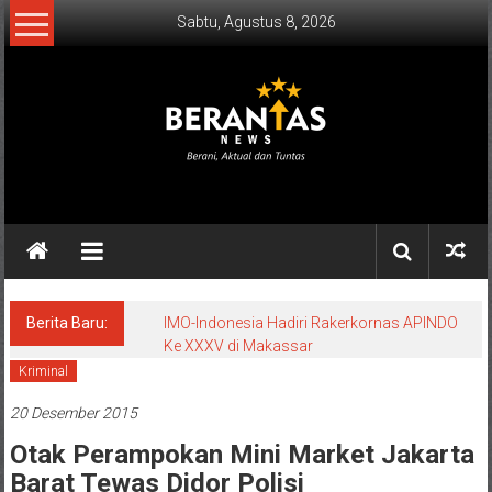
Lompat
Sabtu, Agustus 8, 2026
ke
konten
BERANTAS
NEWS
Berani,
Aktual
&
Berita Baru:
IMO-Indonesia Hadiri Rakerkornas APINDO
Ke XXXV di Makassar
Tuntas.
Kriminal
20 Desember 2015
Otak Perampokan Mini Market Jakarta
Barat Tewas Didor Polisi