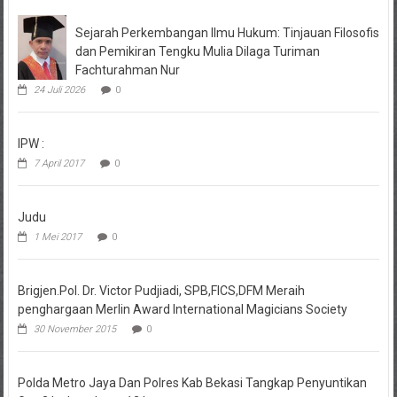
Sejarah Perkembangan Ilmu Hukum: Tinjauan Filosofis
dan Pemikiran Tengku Mulia Dilaga Turiman
Fachturahman Nur
24 Juli 2026
0
IPW :
7 April 2017
0
Judu
1 Mei 2017
0
Brigjen.Pol. Dr. Victor Pudjiadi, SPB,FICS,DFM Meraih
penghargaan Merlin Award International Magicians Society
30 November 2015
0
Polda Metro Jaya Dan Polres Kab Bekasi Tangkap Penyuntikan