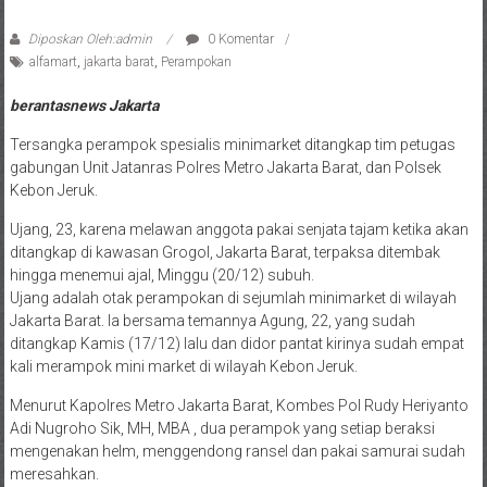
Diposkan Oleh:admin
0 Komentar
alfamart
,
jakarta barat
,
Perampokan
berantasnews Jakarta
Tersangka perampok spesialis minimarket ditangkap tim petugas
gabungan Unit Jatanras Polres Metro Jakarta Barat, dan Polsek
Kebon Jeruk.
Ujang, 23, karena melawan anggota pakai senjata tajam ketika akan
ditangkap di kawasan Grogol, Jakarta Barat, terpaksa ditembak
hingga menemui ajal, Minggu (20/12) subuh.
Ujang adalah otak perampokan di sejumlah minimarket di wilayah
Jakarta Barat. Ia bersama temannya Agung, 22, yang sudah
ditangkap Kamis (17/12) lalu dan didor pantat kirinya sudah empat
kali merampok mini market di wilayah Kebon Jeruk.
Menurut Kapolres Metro Jakarta Barat, Kombes Pol Rudy Heriyanto
Adi Nugroho Sik, MH, MBA , dua perampok yang setiap beraksi
mengenakan helm, menggendong ransel dan pakai samurai sudah
meresahkan.