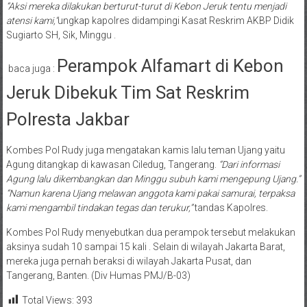
“Aksi mereka dilakukan berturut-turut di Kebon Jeruk tentu menjadi
atensi kami,”
ungkap kapolres didampingi Kasat Reskrim AKBP Didik
Sugiarto SH, Sik, Minggu .
Perampok Alfamart di Kebon
baca juga :
Jeruk Dibekuk Tim Sat Reskrim
Polresta Jakbar
Kombes Pol Rudy juga mengatakan kamis lalu teman Ujang yaitu
Agung ditangkap di kawasan Ciledug, Tangerang.
“Dari informasi
Agung lalu dikembangkan dan Minggu subuh kami mengepung Ujang.”
“Namun karena Ujang melawan anggota kami pakai samurai, terpaksa
kami mengambil tindakan tegas dan terukur,”
tandas Kapolres.
Kombes Pol Rudy menyebutkan dua perampok tersebut melakukan
aksinya sudah 10 sampai 15 kali . Selain di wilayah Jakarta Barat,
mereka juga pernah beraksi di wilayah Jakarta Pusat, dan
Tangerang, Banten. (Div Humas PMJ/B-03)
Total Views:
393