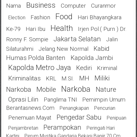
Business
Nama
Computer
Curanmor
Food
Fashion
Hari Bhayangkara
Election
Health
Ke-79
Hari Ibu
Irjen Pol.( Purn ) Dr.
Jakarta Selatan
Ronny F. Sompie
Jalin
Kabid
Silaturahmi
Jelang New Normal
Humas Polda Banten
Kapolda Jambi
Kapolda Metro Jaya
Kediri
Kriminal
Miliki
Kriminalitas
MH
KRL
M.SI.
Narkoba
Narkoba
Mobile
Nature
Oprasi Lilin
Panglima TNI
Pemimpin Umum
Berantasnews.com
Penangkapan
Pencurian
Pengedar Sabu
Penemuan Mayat
Penipuan
Perampokan
Penjambretan
Peringati Hari
Kartini
Perum Mustika Gandaria Bekasi Banjir 70 Cm