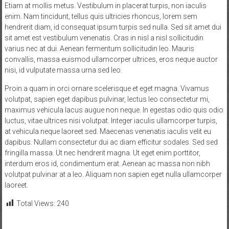
Etiam at mollis metus. Vestibulum in placerat turpis, non iaculis
enim. Nam tincidunt, tellus quis ultricies rhoncus, lorem sem
hendrerit diam, id consequat ipsum turpis sed nulla. Sed sit amet dui
sit amet est vestibulum venenatis. Cras in nisl a nisl sollicitudin
varius nec at dui. Aenean fermentum sollicitudin leo. Mauris
convallis, massa euismod ullamcorper ultrices, eros neque auctor
nisi, id vulputate massa urna sed leo.
Proin a quam in orci ornare scelerisque et eget magna. Vivamus
volutpat, sapien eget dapibus pulvinar, lectus leo consectetur mi,
maximus vehicula lacus augue non neque. In egestas odio quis odio
luctus, vitae ultrices nisi volutpat. Integer iaculis ullamcorper turpis,
at vehicula neque laoreet sed. Maecenas venenatis iaculis velit eu
dapibus. Nullam consectetur dui ac diam efficitur sodales. Sed sed
fringilla massa. Ut nec hendrerit magna. Ut eget enim porttitor,
interdum eros id, condimentum erat. Aenean ac massa non nibh
volutpat pulvinar at a leo. Aliquam non sapien eget nulla ullamcorper
laoreet.
Total Views:
240