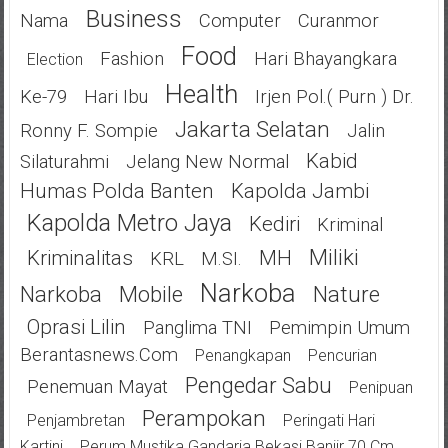
Business
Nama
Computer
Curanmor
Food
Fashion
Hari Bhayangkara
Election
Health
Ke-79
Hari Ibu
Irjen Pol.( Purn ) Dr.
Jakarta Selatan
Ronny F. Sompie
Jalin
Kabid
Silaturahmi
Jelang New Normal
Humas Polda Banten
Kapolda Jambi
Kapolda Metro Jaya
Kediri
Kriminal
Miliki
Kriminalitas
MH
KRL
M.SI.
Narkoba
Narkoba
Mobile
Nature
Oprasi Lilin
Panglima TNI
Pemimpin Umum
Berantasnews.com
Penangkapan
Pencurian
Pengedar Sabu
Penemuan Mayat
Penipuan
Perampokan
Penjambretan
Peringati Hari
Kartini
Perum Mustika Gandaria Bekasi Banjir 70 Cm