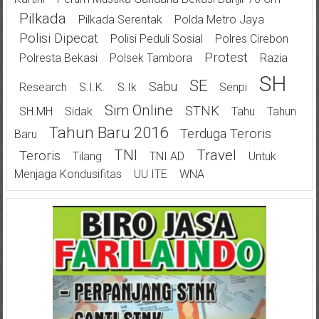
Pilkada
Pilkada Serentak
Polda Metro Jaya
Polisi Dipecat
Polisi Peduli Sosial
Polres Cirebon
Protest
Polresta Bekasi
Polsek Tambora
Razia
SH
SE
Sabu
Research
S.I.K.
S.Ik
Senpi
Sim Online
STNK
SH.MH
Sidak
Tahu
Tahun
Tahun Baru 2016
Terduga Teroris
Baru
TNI
Travel
Teroris
Tilang
TNI AD
Untuk
Menjaga Kondusifitas
UU ITE
WNA