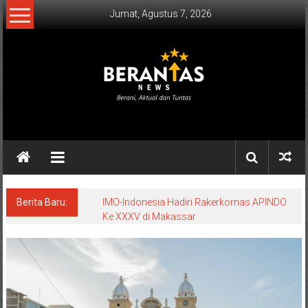
Lompat
Jumat, Agustus 7, 2026
ke
konten
BERANTAS
NEWS
Berani,
Aktual
&
Berita Baru:
IMO-Indonesia Hadiri Rakerkornas APINDO
Ke XXXV di Makassar
Tuntas.