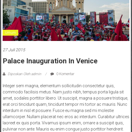
Umum
27 Juli 2015
Palace Inauguration In Venice
Diposkan Oleh:admin
0 Komentar
Integer sem magna, elementum sollicitudin consectetur quis,
commodo facilisis metus. Nam justo nibh, tempus porta ligula sit
amet, sodales porttitor libero. Ut suscipit, magna a posuere tristique,
erat orci tincidunt quam, tincidunt tempor mi tortor ac mauris. Nunc
interdum in nisl et posuere. Fusce eu magna sed mi molestie
ullamcorper. Nullam placerat nec eros ac interdum. Curabitur ultrices
laoreet ex quis porta. Vivamus ipsum enim, ornare a suscipit quis,
pulvinar non ante. Mauris eu enim congue justo porttitor hendrerit.