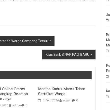
Ju
Br
Me
Kemarahan Warga Gampang Tersulut
Ma
Kilas Balik SINAR PAGI BARU
Po
Pe
i Online Omset
Mantan Kadus Maros Tahan
Ka
itangkap Resmob
Sertifikat Warga
o Jaya
1 April 2016
admin
0
i 2016
admin
0