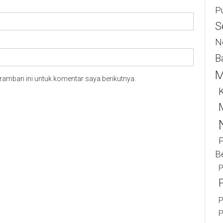
P
S
N
B
M
ramban ini untuk komentar saya berikutnya.
K
B
P
P
P