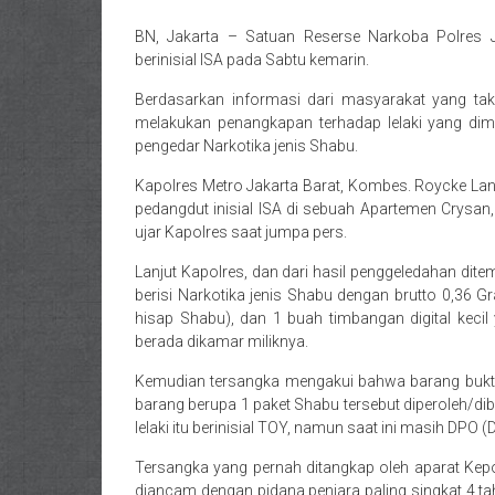
BN, Jakarta – Satuan Reserse Narkoba Polres J
berinisial ISA pada Sabtu kemarin.
Berdasarkan informasi dari masyarakat yang tak
melakukan penangkapan terhadap lelaki yang diman
pengedar Narkotika jenis Shabu.
Kapolres Metro Jakarta Barat, Kombes. Roycke La
pedangdut inisial ISA di sebuah Apartemen Crysan,
ujar Kapolres saat jumpa pers.
Lanjut Kapolres, dan dari hasil penggeledahan ditemu
berisi Narkotika jenis Shabu dengan brutto 0,36 G
hisap Shabu), dan 1 buah timbangan digital keci
berada dikamar miliknya.
Kemudian tersangka mengakui bahwa barang bukti y
barang berupa 1 paket Shabu tersebut diperoleh/dibe
lelaki itu berinisial TOY, namun saat ini masih DPO 
Tersangka yang pernah ditangkap oleh aparat Kepol
diancam dengan pidana penjara paling singkat 4 ta