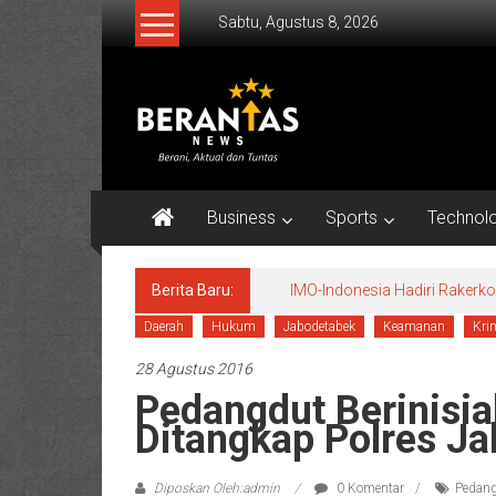
Lompat
Sabtu, Agustus 8, 2026
ke
konten
BERANTAS
NEWS
Berani,
Aktual
Business
Sports
Technol
&
Tuntas.
Berita Baru:
IMO-Indonesia Hadiri Raker
Daerah
Hukum
Jabodetabek
Keamanan
Kri
28 Agustus 2016
Pedangdut Berinisia
Ditangkap Polres Ja
Diposkan Oleh:admin
0 Komentar
Pedang