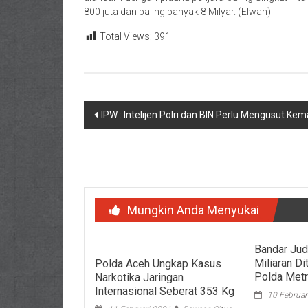
800 juta dan paling banyak 8 Milyar. (Elwan)
Total Views:
391
Navigasi
IPW : Intelijen Polri dan BIN Perlu Mengusut 
pos
Mungkin Anda Menyukai
Bandar Jud
Miliaran D
Polda Aceh Ungkap Kasus
Polda Metr
Narkotika Jaringan
Internasional Seberat 353 Kg
10 Februar