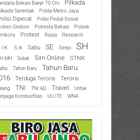
Pilkada
ndaria Bekasi Banjir 70 Cm
ilkada Serentak
Polda Metro Jaya
olisi Dipecat
Polisi Peduli Sosial
olres Cirebon
Polresta Bekasi
Polsek
Protest
ambora
Razia
Research
SH
SE
Sabu
.I.K.
S.Ik
Senpi
Sim Online
STNK
SH.MH
Sidak
Tahun Baru
ahu
Tahun Baru
016
Terduga Teroris
Teroris
TNI
Travel
ilang
TNI AD
Untuk
njaga Kondusifitas
UU ITE
WNA