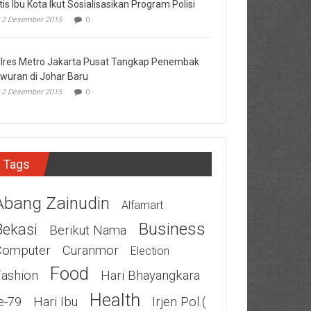
tis Ibu Kota Ikut Sosialisasikan Program Polisi
2 Desember 2015
0
lres Metro Jakarta Pusat Tangkap Penembak
wuran di Johar Baru
2 Desember 2015
0
Tags
Abang Zainudin
Alfamart
Business
Bekasi
Berikut Nama
Computer
Curanmor
Election
Food
Fashion
Hari Bhayangkara
Health
e-79
Hari Ibu
Irjen Pol.(