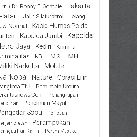
Jakarta
urn ) Dr. Ronny F. Sompie
elatan
Jalin Silaturahmi
Jelang
Kabid Humas Polda
ew Normal
Kapolda
anten
Kapolda Jambi
etro Jaya
Kediri
Kriminal
riminalitas
MH
KRL
M.SI.
Miliki Narkoba
Mobile
Narkoba
Nature
Oprasi Lilin
Panglima TNI
Pemimpin Umum
erantasnews.com
Penangkapan
Penemuan Mayat
encurian
Pengedar Sabu
Penipuan
Perampokan
enjambretan
eringati Hari Kartini
Perum Mustika