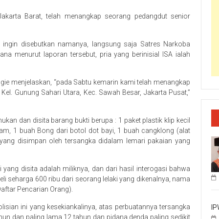
akarta Barat, telah menangkap seorang pedangdut senior
 ingin disebutkan namanya, langsung saja Satres Narkoba
a menurut laporan tersebut, pria yang berinisial ISA ialah
ngie menjelaskan, “pada Sabtu kemarin kami telah menangkap
 Kel. Gunung Sahari Utara, Kec. Sawah Besar, Jakarta Pusat,”
kan dan disita barang bukti berupa : 1 paket plastik klip kecil
ram, 1 buah Bong dari botol dot bayi, 1 buah cangklong (alat
l yang disimpan oleh tersangka didalam lemari pakaian yang
ang disita adalah miliknya, dan dari hasil interogasi bahwa
li seharga 600 ribu dari seorang lelaki yang dikenalnya, nama
(Daftar Pencarian Orang).
isian ini yang kesekiankalinya, atas perbuatannya tersangka
IP
hun dan paling lama 12 tahun dan pidana denda paling sedikit