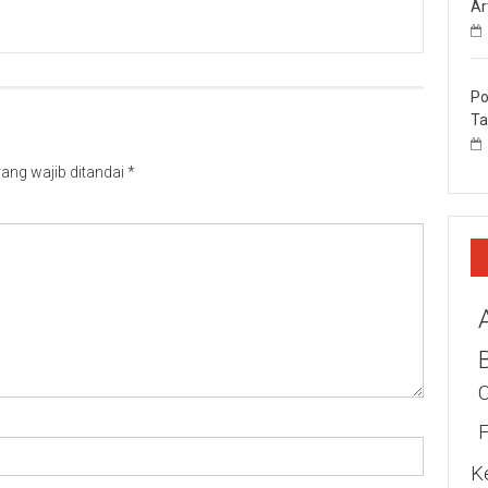
Ar
Po
Ta
ang wajib ditandai
*
K