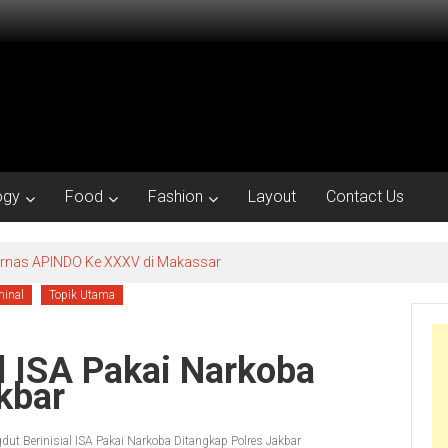
ogy
Food
Fashion
Layout
Contact Us
kornas APINDO Ke XXXV di Makassar
minal
Topik Utama
l ISA Pakai Narkoba
kbar
dut Berinisial ISA Pakai Narkoba Ditangkap Polres Jakbar