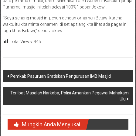
batu pertama dimulai, dan diselesaikan oleh Gubenur Basuki Tjahaja
Purnama, masjid ini telah selesai 100%,” papar Jokowi.
“Saya senang masjid ini penuh dengan ornamen Betawi karena
waktu itu kita minta ornamen, di setiap tiang kita lihat ada pagar ini
juga khas Betawi,” sebut Jokowi.
Total Views:
445
Navigasi
Pemkab Pasuruan Gratiskan Pengurusan IMB Masjid
pos
Terlibat Masalah Narkoba, Polisi Amankan Pegawai Mahakam
Ulu
Mungkin Anda Menyukai