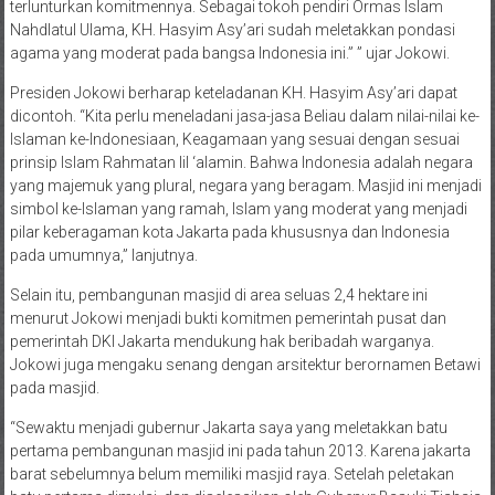
terlunturkan komitmennya. Sebagai tokoh pendiri Ormas Islam
Nahdlatul Ulama, KH. Hasyim Asy’ari sudah meletakkan pondasi
agama yang moderat pada bangsa Indonesia ini.” ” ujar Jokowi.
Presiden Jokowi berharap keteladanan KH. Hasyim Asy’ari dapat
dicontoh. “Kita perlu meneladani jasa-jasa Beliau dalam nilai-nilai ke-
Islaman ke-Indonesiaan, Keagamaan yang sesuai dengan sesuai
prinsip Islam Rahmatan lil ‘alamin. Bahwa Indonesia adalah negara
yang majemuk yang plural, negara yang beragam. Masjid ini menjadi
simbol ke-Islaman yang ramah, Islam yang moderat yang menjadi
pilar keberagaman kota Jakarta pada khususnya dan Indonesia
pada umumnya,” lanjutnya.
Selain itu, pembangunan masjid di area seluas 2,4 hektare ini
menurut Jokowi menjadi bukti komitmen pemerintah pusat dan
pemerintah DKI Jakarta mendukung hak beribadah warganya.
Jokowi juga mengaku senang dengan arsitektur berornamen Betawi
pada masjid.
“Sewaktu menjadi gubernur Jakarta saya yang meletakkan batu
pertama pembangunan masjid ini pada tahun 2013. Karena jakarta
barat sebelumnya belum memiliki masjid raya. Setelah peletakan