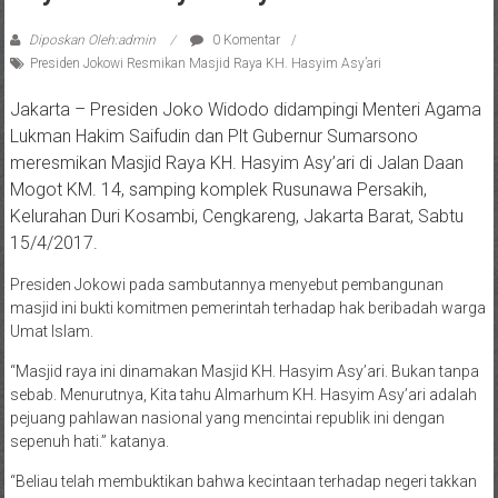
Diposkan Oleh:admin
0 Komentar
Presiden Jokowi Resmikan Masjid Raya KH. Hasyim Asy’ari
Jakarta – Presiden Joko Widodo didampingi Menteri Agama
Lukman Hakim Saifudin dan Plt Gubernur Sumarsono
meresmikan Masjid Raya KH. Hasyim Asy’ari di Jalan Daan
Mogot KM. 14, samping komplek Rusunawa Persakih,
Kelurahan Duri Kosambi, Cengkareng, Jakarta Barat, Sabtu
15/4/2017.
Presiden Jokowi pada sambutannya menyebut pembangunan
masjid ini bukti komitmen pemerintah terhadap hak beribadah warga
Umat Islam.
“Masjid raya ini dinamakan Masjid KH. Hasyim Asy’ari. Bukan tanpa
sebab. Menurutnya, Kita tahu Almarhum KH. Hasyim Asy’ari adalah
pejuang pahlawan nasional yang mencintai republik ini dengan
sepenuh hati.” katanya.
“Beliau telah membuktikan bahwa kecintaan terhadap negeri takkan