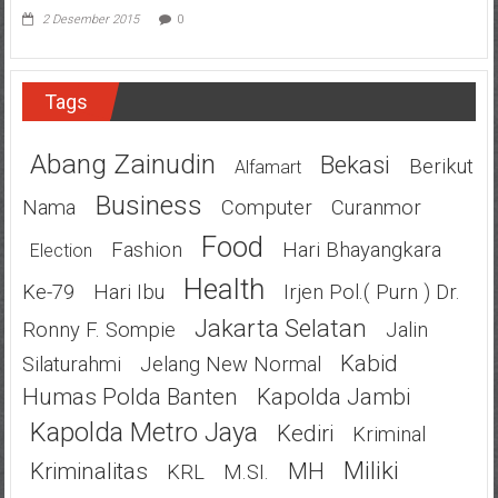
2 Desember 2015
0
Tags
Abang Zainudin
Bekasi
Berikut
Alfamart
Business
Nama
Computer
Curanmor
Food
Fashion
Hari Bhayangkara
Election
Health
Ke-79
Hari Ibu
Irjen Pol.( Purn ) Dr.
Jakarta Selatan
Ronny F. Sompie
Jalin
Kabid
Silaturahmi
Jelang New Normal
Humas Polda Banten
Kapolda Jambi
Kapolda Metro Jaya
Kediri
Kriminal
Miliki
Kriminalitas
MH
KRL
M.SI.