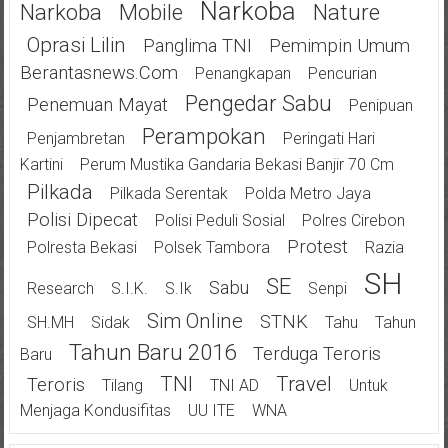
Narkoba
Narkoba
Mobile
Nature
Oprasi Lilin
Panglima TNI
Pemimpin Umum
Berantasnews.com
Penangkapan
Pencurian
Pengedar Sabu
Penemuan Mayat
Penipuan
Perampokan
Penjambretan
Peringati Hari
Kartini
Perum Mustika Gandaria Bekasi Banjir 70 Cm
Pilkada
Pilkada Serentak
Polda Metro Jaya
Polisi Dipecat
Polisi Peduli Sosial
Polres Cirebon
Protest
Polresta Bekasi
Polsek Tambora
Razia
SH
SE
Sabu
Research
S.I.K.
S.Ik
Senpi
Sim Online
STNK
SH.MH
Sidak
Tahu
Tahun
Tahun Baru 2016
Terduga Teroris
Baru
TNI
Travel
Teroris
Tilang
TNI AD
Untuk
Menjaga Kondusifitas
UU ITE
WNA