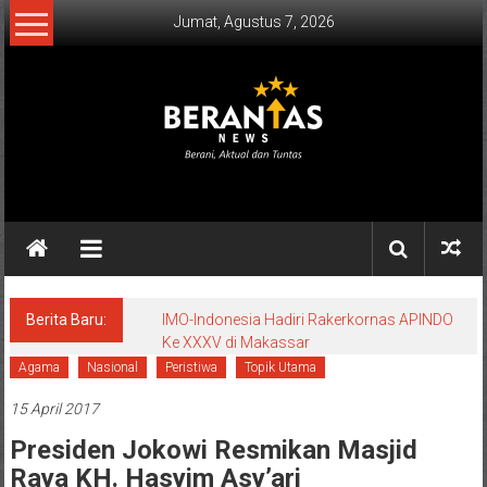
Lompat
Jumat, Agustus 7, 2026
ke
konten
BERANTAS
NEWS
Berani,
Aktual
&
Berita Baru:
IMO-Indonesia Hadiri Rakerkornas APINDO
Ke XXXV di Makassar
Tuntas.
Agama
Nasional
Peristiwa
Topik Utama
15 April 2017
Presiden Jokowi Resmikan Masjid
Raya KH. Hasyim Asy’ari