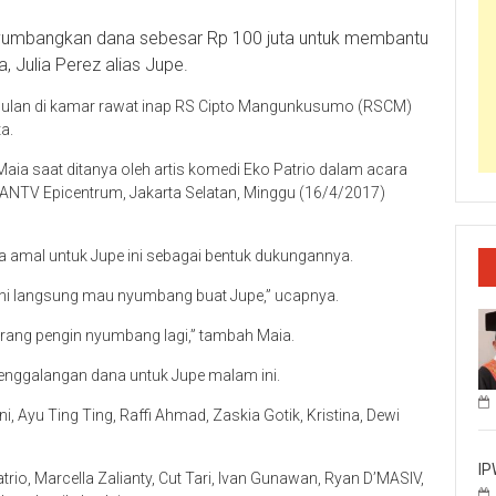
umbangkan dana sebesar Rp 100 juta untuk membantu
 Julia Perez alias Jupe.
a bulan di kamar rawat inap RS Cipto Mangunkusumo (RSCM)
a.
Maia saat ditanya oleh artis komedi Eko Patrio dalam acara
 ANTV Epicentrum, Jakarta Selatan, Minggu (16/4/2017)
a amal untuk Jupe ini sebagai bentuk dukungannya.
 sini langsung mau nyumbang buat Jupe,” ucapnya.
ang pengin nyumbang lagi,” tambah Maia.
penggalangan dana untuk Jupe malam ini.
, Ayu Ting Ting, Raffi Ahmad, Zaskia Gotik, Kristina, Dewi
IP
io, Marcella Zalianty, Cut Tari, Ivan Gunawan, Ryan D’MASIV,