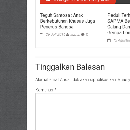
Teguh Santosa : Anak
Peduli Ter
Berkebutuhan Khusus Juga
SAPMA Ber
Penerus Bangsa
Galang Dan
Gempa Lo
26 Juli 2016
admin
0
12 Agustu
Tinggalkan Balasan
Alamat email Anda tidak akan dipublikasikan.
Ruas y
Komentar
*