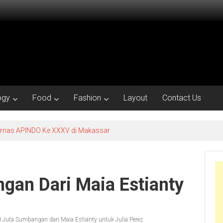
ogy
Food
Fashion
Layout
Contact Us
kornas APINDO Ke XXXV di Makassar
gan Dari Maia Estianty
 Juta Sumbangan dari Maia Estianty untuk Julia Perez