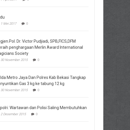
du
1 Mei 2017
0
igjen.Pol. Dr. Victor Pudjiadi, SPB,FICS,DFM
raih penghargaan Merlin Award International
gicians Society
30 November 2015
0
lda Metro Jaya Dan Polres Kab Bekasi Tangkap
nyuntikan Gas 3 kg ke tabung 12 kg
30 November 2015
0
polri: Wartawan dan Polisi Saling Membutuhkan
2 Desember 2015
0