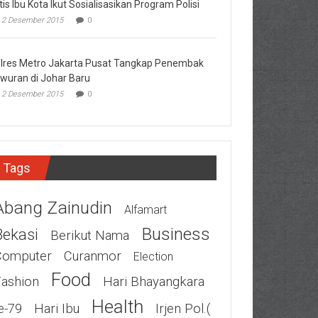
tis Ibu Kota Ikut Sosialisasikan Program Polisi
2 Desember 2015
0
lres Metro Jakarta Pusat Tangkap Penembak
wuran di Johar Baru
2 Desember 2015
0
Tags
Abang Zainudin
Alfamart
Business
Bekasi
Berikut Nama
Computer
Curanmor
Election
Food
Fashion
Hari Bhayangkara
Health
e-79
Hari Ibu
Irjen Pol.(