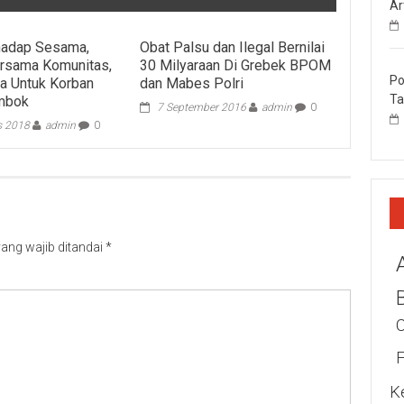
Ar
hadap Sesama,
Obat Palsu dan Ilegal Bernilai
sama Komunitas,
30 Milyaraan Di Grebek BPOM
Po
a Untuk Korban
dan Mabes Polri
Ta
mbok
7 September 2016
admin
0
s 2018
admin
0
ang wajib ditandai
*
K