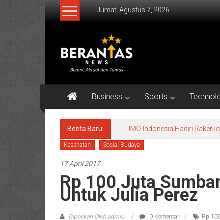
Lompat
Jumat, Agustus 7, 2026
ke
konten
BERANTAS
NEWS
Berani,
Aktual
Business
Sports
Technol
&
Tuntas.
Berita Baru:
IMO-Indonesia Hadiri Raker
Kesehatan
Sosial Budaya
17 April 2017
Rp 100 Juta Sumban
Untuk Julia Perez
Diposkan Oleh:admin
0 Komentar
Rp 100