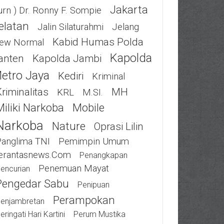
Jakarta
urn ) Dr. Ronny F. Sompie
elatan
Jalin Silaturahmi
Jelang
Kabid Humas Polda
ew Normal
Kapolda
anten
Kapolda Jambi
etro Jaya
Kediri
Kriminal
riminalitas
MH
KRL
M.SI.
Miliki Narkoba
Mobile
Narkoba
Nature
Oprasi Lilin
Panglima TNI
Pemimpin Umum
erantasnews.com
Penangkapan
Penemuan Mayat
encurian
Pengedar Sabu
Penipuan
Perampokan
enjambretan
eringati Hari Kartini
Perum Mustika