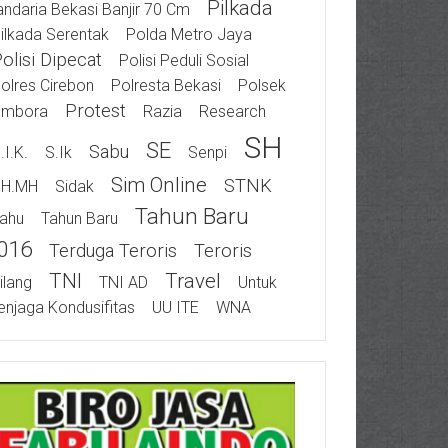
Pilkada
ndaria Bekasi Banjir 70 Cm
ilkada Serentak
Polda Metro Jaya
olisi Dipecat
Polisi Peduli Sosial
olres Cirebon
Polresta Bekasi
Polsek
Protest
ambora
Razia
Research
SH
SE
Sabu
.I.K.
S.Ik
Senpi
Sim Online
STNK
SH.MH
Sidak
Tahun Baru
ahu
Tahun Baru
016
Terduga Teroris
Teroris
TNI
Travel
ilang
TNI AD
Untuk
njaga Kondusifitas
UU ITE
WNA