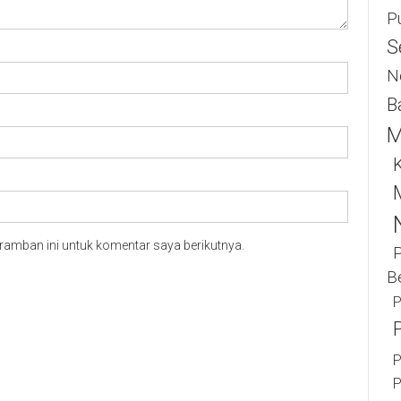
P
S
N
B
M
K
ramban ini untuk komentar saya berikutnya.
B
P
P
P