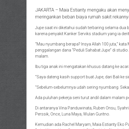
JAKARTA – Maia Estianty mengaku akan meny
meringankan beban biaya rumah sakit rekannya,
Jupe saat ini diketahui sudah terbaring selama du
karena penyakit Kanker Serviks stadium yang ia derit
“Mau nyumbang berapa? Insya Allah 100 juta,” kata 
penggalangan dana “Peduli Sahabat Jupe” di studio
malam.
Ibu tiga anak ini mengatakan khusus datang ke acar
“Saya dateng kasih support buat Jupe, dari Bali ke
“Sebelum-sebelumnya udah sering nyumbang. Sekar
Ada puluhan pekerja seni turut andil dalam malam 
Di antaranya Vina Panduwinata, Ruben Onsu, Syahrini
Perssik, Once, Luna Maya, Wulan Guritno.
Kemudian ada Rachel Maryam, Maia Estianty Eko Patr