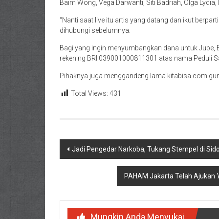
Baim Wong, Vega Darwanti, Siti Badriah, Olga Lydia, 
“Nanti saat live itu artis yang datang dan ikut berpa
dihubungi sebelumnya.
Bagi yang ingin menyumbangkan dana untuk Jupe,
rekening BRI 039001000811301 atas nama Peduli S
Pihaknya juga menggandeng lama kitabisa.com guna
Total Views:
431
Navigasi
Jadi Pengedar Narkoba, Tukang Stempel di Sid
pos
PAHAM Jakarta Telah Ajukan ‘
Mungkin Anda Menyukai