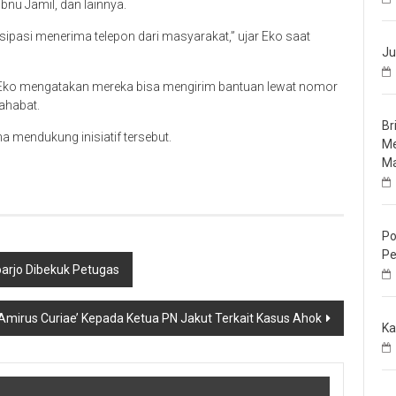
Ibnu Jamil, dan lainnya.
rtisipasi menerima telepon dari masyarakat,” ujar Eko saat
Ju
 Eko mengatakan mereka bisa mengirim bantuan lewat nomor
ahabat.
Br
 mendukung inisiatif tersebut.
Me
Ma
Po
Pe
oarjo Dibekuk Petugas
Amirus Curiae’ Kepada Ketua PN Jakut Terkait Kasus Ahok
Ka