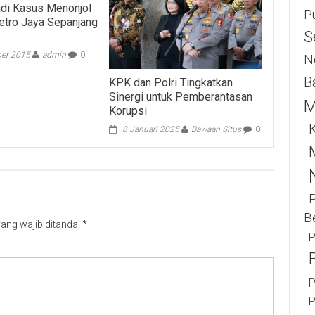
di Kasus Menonjol
P
etro Jaya Sepanjang
S
er 2015
admin
0
N
B
KPK dan Polri Tingkatkan
Sinergi untuk Pemberantasan
M
Korupsi
K
8 Januari 2025
Bawaan Situs
0
B
ang wajib ditandai
*
P
P
P