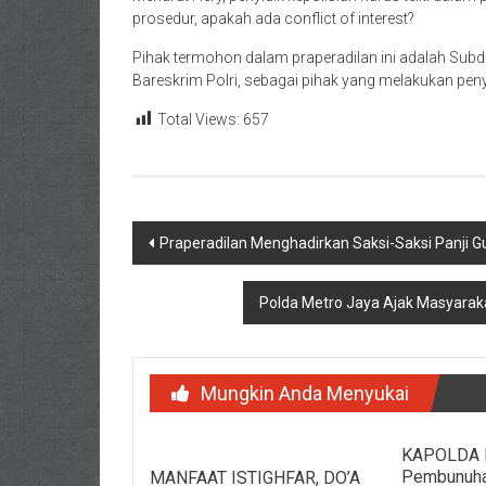
prosedur, apakah ada conflict of interest?
Pihak termohon dalam praperadilan ini adalah Subdir
Bareskrim Polri, sebagai pihak yang melakukan penye
Total Views:
657
Navigasi
Praperadilan Menghadirkan Saksi-Saksi Panji 
pos
Polda Metro Jaya Ajak Masyaraka
Mungkin Anda Menyukai
KAPOLDA 
Pembunuha
MANFAAT ISTIGHFAR, DO’A