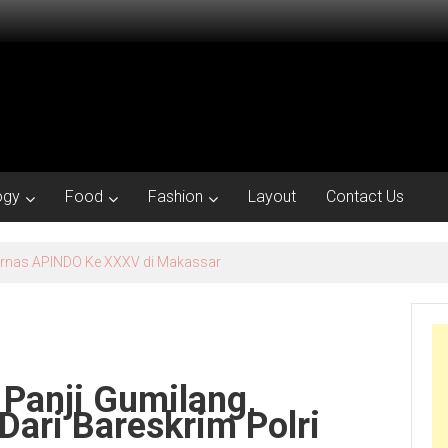
ogy
Food
Fashion
Layout
Contact Us
ukum: Tinjauan Filosofis dan Pemikiran Tengku Mulia Dilaga Turiman
 Panji Gumilang,
Dari Bareskrim Polri