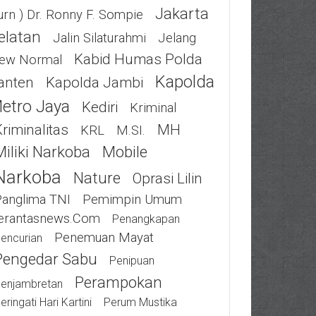
Jakarta
urn ) Dr. Ronny F. Sompie
elatan
Jalin Silaturahmi
Jelang
Kabid Humas Polda
ew Normal
Kapolda
anten
Kapolda Jambi
etro Jaya
Kediri
Kriminal
riminalitas
MH
KRL
M.SI.
Miliki Narkoba
Mobile
Narkoba
Nature
Oprasi Lilin
Panglima TNI
Pemimpin Umum
erantasnews.com
Penangkapan
Penemuan Mayat
encurian
Pengedar Sabu
Penipuan
Perampokan
enjambretan
eringati Hari Kartini
Perum Mustika