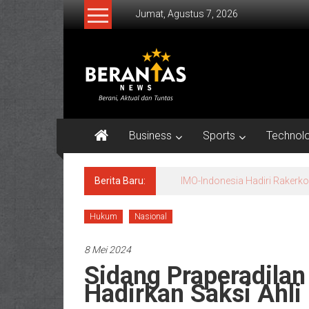
Lompat
Jumat, Agustus 7, 2026
ke
konten
BERANTAS
NEWS
Berani,
Aktual
Business
Sports
Technol
&
Tuntas.
Berita Baru:
Sejarah Perkembangan Ilmu H
Hukum
Nasional
8 Mei 2024
Sidang Praperadilan
Hadirkan Saksi Ahli 