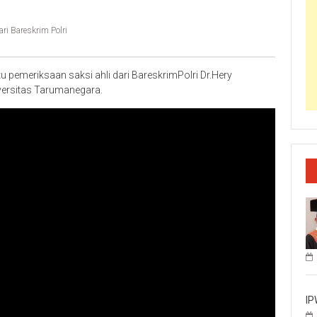
ri Bareskrim Polri
tu pemeriksaan saksi ahli dari BareskrimPolri Dr.Hery
ersitas Tarumanegara.
IP