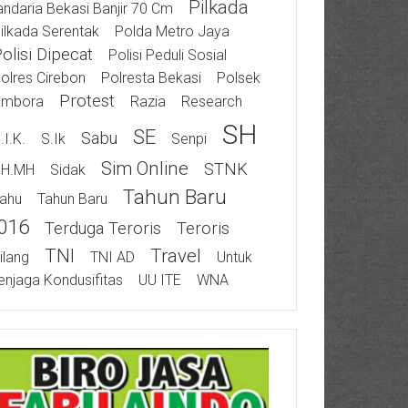
Pilkada
ndaria Bekasi Banjir 70 Cm
ilkada Serentak
Polda Metro Jaya
olisi Dipecat
Polisi Peduli Sosial
olres Cirebon
Polresta Bekasi
Polsek
Protest
ambora
Razia
Research
SH
SE
Sabu
.I.K.
S.Ik
Senpi
Sim Online
STNK
SH.MH
Sidak
Tahun Baru
ahu
Tahun Baru
016
Terduga Teroris
Teroris
TNI
Travel
ilang
TNI AD
Untuk
njaga Kondusifitas
UU ITE
WNA