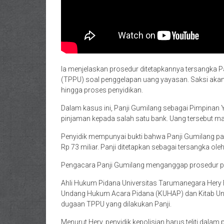
Ia menjelaskan prosedur ditetapkannya tersangka P
(TPPU) soal penggelapan uang yayasan. Saksi akan
hingga proses penyidikan.
Dalam kasus ini, Panji Gumilang sebagai Pimpinan
pinjaman kepada salah satu bank. Uang tersebut mas
Penyidik mempunyai bukti bahwa Panji Gumilang pa
Rp 73 miliar. Panji ditetapkan sebagai tersangka ol
Pengacara Panji Gumilang menganggap prosedur pen
Ahli Hukum Pidana Universitas Tarumanegara Hery
Undang Hukum Acara Pidana (KUHAP) dan Kitab Un
dugaan TPPU yang dilakukan Panji.
Menurut Hery, penyidik kepolisian harus teliti dala