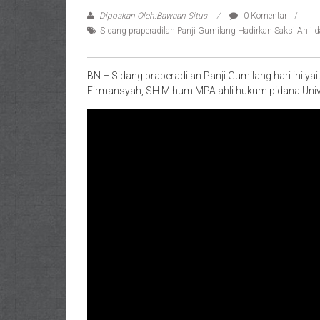
Diposkan Oleh:Bawaan Situs
0 Komentar
Sidang praperadilan Panji Gumilang Hadirkan Saksi Ahli da
BN – Sidang praperadilan Panji Gumilang hari ini yai
Firmansyah, SH.M.hum.MPA ahli hukum pidana Univ