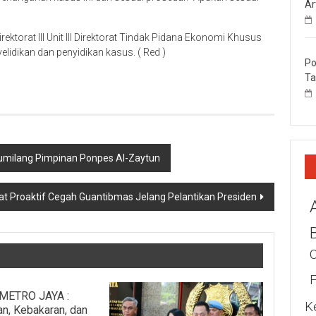
Ar
ektorat III Unit III Direktorat Tindak Pidana Ekonomi Khusus
lidikan dan penyidikan kasus. ( Red )
Po
Ta
Gumilang Pimpinan Ponpes Al-Zaytun
t Proaktif Cegah Guantibmas Jelang Pelantikan Presiden
METRO JAYA :
K
n, Kebakaran, dan