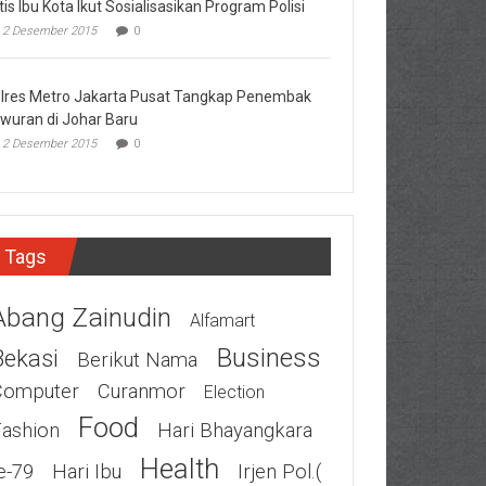
tis Ibu Kota Ikut Sosialisasikan Program Polisi
2 Desember 2015
0
lres Metro Jakarta Pusat Tangkap Penembak
wuran di Johar Baru
2 Desember 2015
0
Tags
Abang Zainudin
Alfamart
Business
Bekasi
Berikut Nama
Computer
Curanmor
Election
Food
Fashion
Hari Bhayangkara
Health
e-79
Hari Ibu
Irjen Pol.(