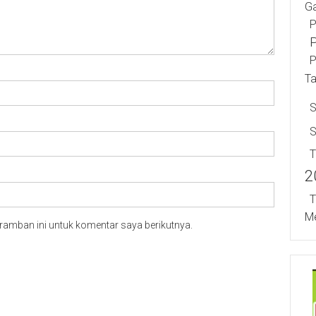
Ga
P
P
P
T
S
T
2
T
Me
ramban ini untuk komentar saya berikutnya.