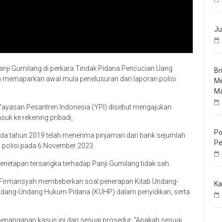
Ju
anji Gumilang di perkara Tindak Pidana Pencucian Uang
Br
 memaparkan awal mula penelusuran dari laporan polisi
Me
Ma
 Yayasan Pesantren Indonesia (YPI) disebut mengajukan
uk ke rekening pribadi,
Po
da tahun 2019 telah menerima pinjaman dari bank sejumlah
Pe
eh polisi pada 6 November 2023.
etapan tersangka terhadap Panji Gumilang tidak sah.
 Firmansyah membeberkan soal penerapan Kitab Undang-
Ka
dang-Undang Hukum Pidana (KUHP) dalam penyidikan, serta
m penanganan kasus ini dan sesuai prosedur. “Apakah sesuai