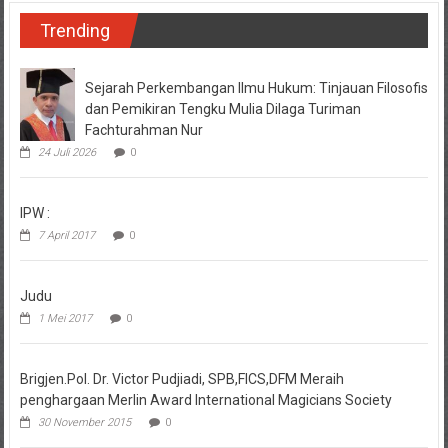
Trending
Sejarah Perkembangan Ilmu Hukum: Tinjauan Filosofis
dan Pemikiran Tengku Mulia Dilaga Turiman
Fachturahman Nur
24 Juli 2026
0
IPW :
7 April 2017
0
Judu
1 Mei 2017
0
Brigjen.Pol. Dr. Victor Pudjiadi, SPB,FICS,DFM Meraih
penghargaan Merlin Award International Magicians Society
30 November 2015
0