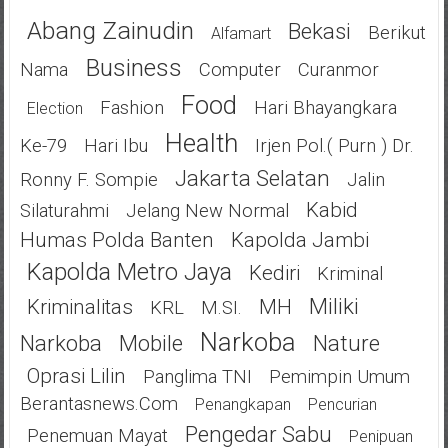
Abang Zainudin
Bekasi
Berikut
Alfamart
Business
Nama
Computer
Curanmor
Food
Fashion
Hari Bhayangkara
Election
Health
Ke-79
Hari Ibu
Irjen Pol.( Purn ) Dr.
Jakarta Selatan
Ronny F. Sompie
Jalin
Kabid
Silaturahmi
Jelang New Normal
Humas Polda Banten
Kapolda Jambi
Kapolda Metro Jaya
Kediri
Kriminal
Miliki
Kriminalitas
MH
KRL
M.SI.
Narkoba
Narkoba
Mobile
Nature
Oprasi Lilin
Panglima TNI
Pemimpin Umum
Berantasnews.com
Penangkapan
Pencurian
Pengedar Sabu
Penemuan Mayat
Penipuan