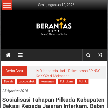
Lompat
Senin, Agustus 10, 2026
ke
konten
BERANTAS
NEWS
Berani,
Aktual
&
Berita Baru:
IMO-Indonesia Hadiri Rakerkornas APINDO
Ke XXXV di Makassar
Tuntas.
Daerah
Jabodetabek
Keamanan
Polhukam
Politik
25 Agustus 2016
Sosialisasi Tahapan Pilkada Kabupaten
Bekasi Kepada Jajaran Interkam, Babin