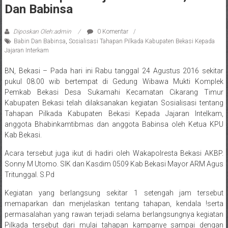
Dan Babinsa
Diposkan Oleh:admin
0 Komentar
Babin Dan Babinsa
,
Sosialisasi Tahapan Pilkada Kabupaten Bekasi Kepada
Jajaran Interkam
BN, Bekasi – Pada hari ini Rabu tanggal 24 Agustus 2016 sekitar
pukul 08.00 wib bertempat di Gedung Wibawa Mukti Komplek
Pemkab Bekasi Desa Sukamahi Kecamatan Cikarang Timur
Kabupaten Bekasi telah dilaksanakan kegiatan Sosialisasi tentang
Tahapan Pilkada Kabupaten Bekasi Kepada Jajaran Intelkam,
anggota Bhabinkamtibmas dan anggota Babinsa oleh Ketua KPU
Kab Bekasi.
Acara tersebut juga ikut di hadiri oleh Wakapolresta Bekasi AKBP.
Sonny M Utomo. SIK dan Kasdim 0509 Kab Bekasi Mayor ARM Agus
Tritunggal. S.Pd
Kegiatan yang berlangsung sekitar 1 setengah jam tersebut
memaparkan dan menjelaskan tentang tahapan, kendala !serta
permasalahan yang rawan terjadi selama berlangsungnya kegiatan
Pilkada tersebut dari mulai tahapan kampanye sampai dengan