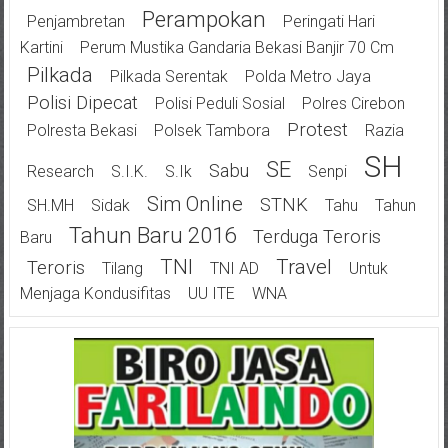
Perampokan
Penjambretan
Peringati Hari
Kartini
Perum Mustika Gandaria Bekasi Banjir 70 Cm
Pilkada
Pilkada Serentak
Polda Metro Jaya
Polisi Dipecat
Polisi Peduli Sosial
Polres Cirebon
Protest
Polresta Bekasi
Polsek Tambora
Razia
SH
SE
Sabu
Research
S.I.K.
S.Ik
Senpi
Sim Online
STNK
SH.MH
Sidak
Tahu
Tahun
Tahun Baru 2016
Terduga Teroris
Baru
TNI
Travel
Teroris
Tilang
TNI AD
Untuk
Menjaga Kondusifitas
UU ITE
WNA