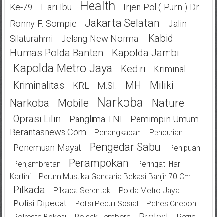
Health
Ke-79
Hari Ibu
Irjen Pol.( Purn ) Dr.
Jakarta Selatan
Ronny F. Sompie
Jalin
Kabid
Silaturahmi
Jelang New Normal
Humas Polda Banten
Kapolda Jambi
Kapolda Metro Jaya
Kediri
Kriminal
Miliki
Kriminalitas
MH
KRL
M.SI.
Narkoba
Narkoba
Mobile
Nature
Oprasi Lilin
Panglima TNI
Pemimpin Umum
Berantasnews.com
Penangkapan
Pencurian
Pengedar Sabu
Penemuan Mayat
Penipuan
Perampokan
Penjambretan
Peringati Hari
Kartini
Perum Mustika Gandaria Bekasi Banjir 70 Cm
Pilkada
Pilkada Serentak
Polda Metro Jaya
Polisi Dipecat
Polisi Peduli Sosial
Polres Cirebon
Protest
Polresta Bekasi
Polsek Tambora
Razia