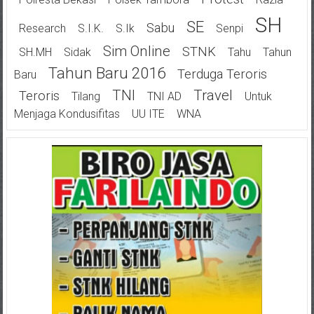
SH
SE
Sabu
Research
S.I.K.
S.Ik
Senpi
Sim Online
STNK
SH.MH
Sidak
Tahu
Tahun
Tahun Baru 2016
Terduga Teroris
Baru
TNI
Travel
Teroris
Tilang
TNI AD
Untuk
Menjaga Kondusifitas
UU ITE
WNA