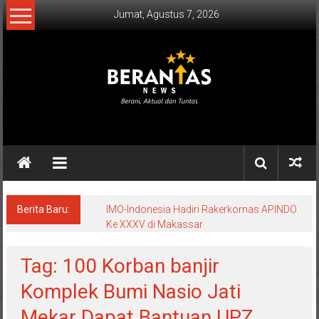
Lompat
Jumat, Agustus 7, 2026
ke
konten
BERANTAS
NEWS
Berani,
Aktual
&
Berita Baru:
IMO-Indonesia Hadiri Rakerkornas APINDO
Ke XXXV di Makassar
Tuntas.
Tag: 100 Korban banjir
Komplek Bumi Nasio Jati
Mekar Dapat Bantuan UPZ